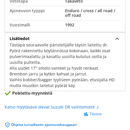
Vetotapa
Takaveto
Ajoneuvon tyyppi
Enduro / cross / all road /
off road
Vuosimalli
1992
Lisätiedot
Tästäpä seuraavalle päristelijälle täysin laitettu dr.
Pyörä rakennettu köytännössä kokonaan, kaikki osat
pulverimaalattu ja kasattu uusilla kulutus osilla ja
uusilla pulteilla.
Alla uudet 17" smoto vanteet ja hyvät renkaat.
Brembon jarru ja kytkin kahvat ja jarrut.
Vaihto bobber/bagger tyyliseen pyörään, etusijalla HD
mutta muutkin laitetut pyörät käy.
Poistettu myynnistä
Katso myytävävä olevat Suzuki DR vaihtomotot
Tilastot
Ohjeita turvalliseen ajoneuvokauppaan