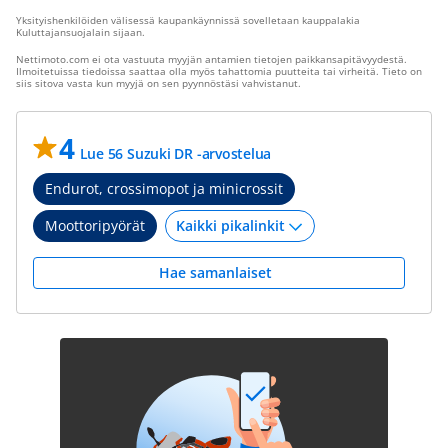
Yksityishenkilöiden välisessä kaupankäynnissä sovelletaan kauppalakia
Kuluttajansuojalain sijaan.
Nettimoto.com ei ota vastuuta myyjän antamien tietojen paikkansapitävyydestä.
Ilmoitetuissa tiedoissa saattaa olla myös tahattomia puutteita tai virheitä. Tieto on
siis sitova vasta kun myyjä on sen pyynnöstäsi vahvistanut.
4
Lue 56 Suzuki DR -arvostelua
Endurot, crossimopot ja minicrossit
Moottoripyörät
Hae samanlaiset