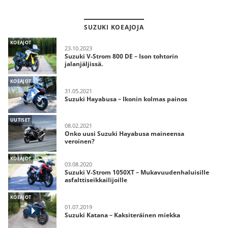
SUZUKI KOEAJOJA
KOEAJOT
23.10.2023
Suzuki V-Strom 800 DE – Ison tohtorin
jalanjäljissä.
KOEAJOT
31.05.2021
Suzuki Hayabusa – Ikonin kolmas painos
UUTISET
08.02.2021
Onko uusi Suzuki Hayabusa maineensa
veroinen?
KOEAJOT
03.08.2020
Suzuki V-Strom 1050XT – Mukavuudenhaluisille
asfalttiseikkailijoille
KOEAJOT
01.07.2019
Suzuki Katana – Kaksiteräinen miekka