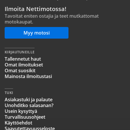
Ilmoita Nettimotossa!
Tavoitat eniten ostajia ja teet mutkattomat
motokaupat.
Myy motosi
KIRJAUTUNEILLE
Tallennetut haut
Omat ilmoitukset
Omat suosikit
Mainosta ilmoitustasi
TUKI
Asiakastuki ja palaute
Unohditko salasanan?
Usein kysyttyä
Turvallisuusohjeet
Käyttöehdot
Saavutettavuusseloste