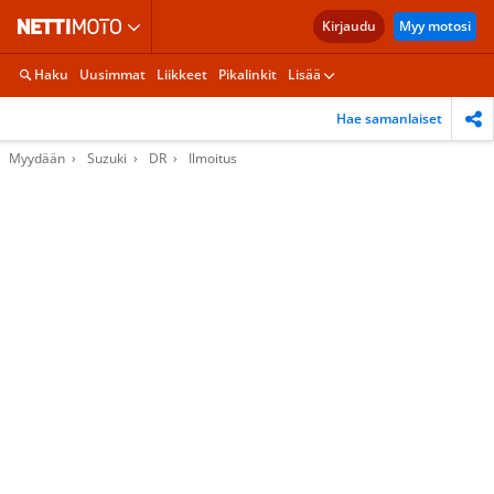
Kirjaudu
Myy motosi
Haku
Uusimmat
Liikkeet
Pikalinkit
Lisää
Hae samanlaiset
Myydään
Suzuki
DR
Ilmoitus