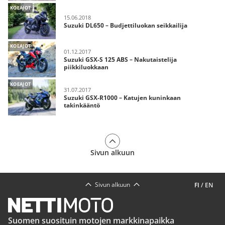
KOEAJOT
15.06.2018
Suzuki DL650 – Budjettiluokan seikkailija
KOEAJOT
01.12.2017
Suzuki GSX-S 125 ABS – Nakutaistelija
piikkiluokkaan
KOEAJOT
31.07.2017
Suzuki GSX-R1000 – Katujen kuninkaan
takinkääntö
Sivun alkuun
Sivun alkuun
FI
/
EN
Suomen suosituin motojen markkinapaikka