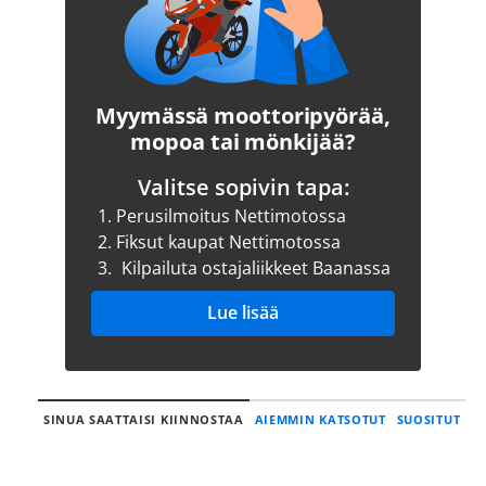
Myymässä moottoripyörää,
mopoa tai mönkijää?
Valitse sopivin tapa:
1.
Perusilmoitus Nettimotossa
2.
Fiksut kaupat Nettimotossa
3.
Kilpailuta ostajaliikkeet Baanassa
Lue lisää
SINUA SAATTAISI KIINNOSTAA
AIEMMIN KATSOTUT
SUOSITUT