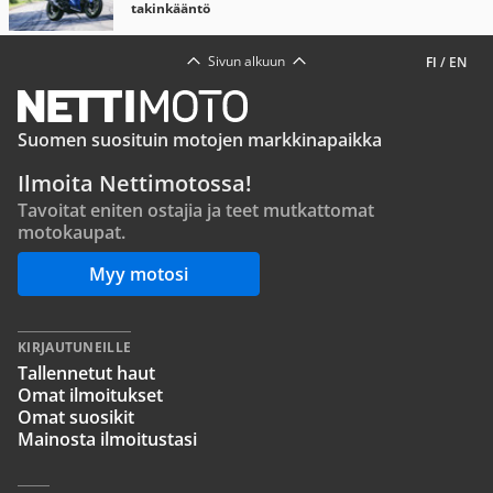
takinkääntö
Sivun alkuun
FI
/
EN
Suomen suosituin motojen markkinapaikka
Ilmoita Nettimotossa!
Tavoitat eniten ostajia ja teet mutkattomat
motokaupat.
Myy motosi
KIRJAUTUNEILLE
Tallennetut haut
Omat ilmoitukset
Omat suosikit
Mainosta ilmoitustasi