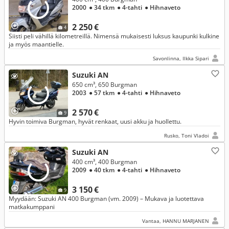
2000
● 34 tkm
● 4-tahti
● Hihnaveto
2 250 €
4
Siisti peli vähillä kilometreillä. Nimensä mukaisesti luksus kaupunki kulkine
ja myös maantielle.
Savonlinna, Ilkka Sipari
Suzuki AN
650 cm³, 650 Burgman
2003
● 57 tkm
● 4-tahti
● Hihnaveto
2 570 €
9
Hyvin toimiva Burgman, hyvät renkaat, uusi akku ja huollettu.
Rusko, Toni Vladoi
Suzuki AN
400 cm³, 400 Burgman
2009
● 40 tkm
● 4-tahti
● Hihnaveto
3 150 €
9
Myydään: Suzuki AN 400 Burgman (vm. 2009) – Mukava ja luotettava
matkakumppani
Vantaa, HANNU MARJANEN