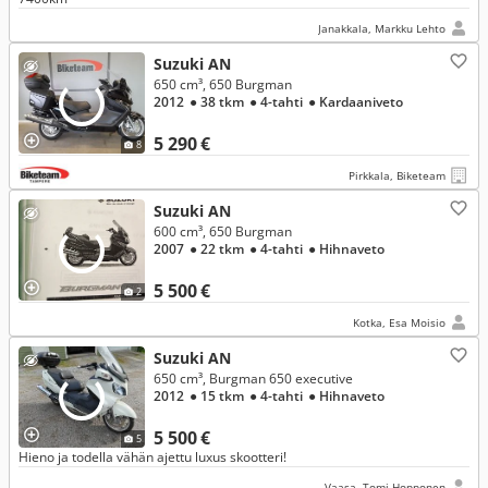
Janakkala, Markku Lehto
Suzuki AN
650 cm³, 650 Burgman
2012
● 38 tkm
● 4-tahti
● Kardaaniveto
5 290 €
8
Pirkkala, Biketeam
Suzuki AN
600 cm³, 650 Burgman
2007
● 22 tkm
● 4-tahti
● Hihnaveto
5 500 €
2
Kotka, Esa Moisio
Suzuki AN
650 cm³, Burgman 650 executive
2012
● 15 tkm
● 4-tahti
● Hihnaveto
5 500 €
5
Hieno ja todella vähän ajettu luxus skootteri!
Vaasa, Tomi Hopponen