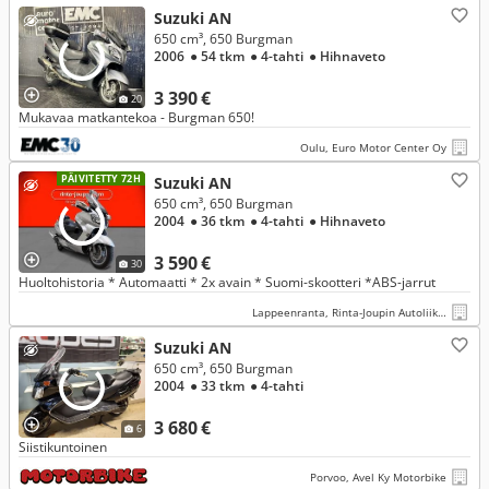
Suzuki AN
650 cm³, 650 Burgman
2006
● 54 tkm
● 4-tahti
● Hihnaveto
3 390 €
20
Mukavaa matkantekoa - Burgman 650!
Oulu, Euro Motor Center Oy
PÄIVITETTY 72H
Suzuki AN
650 cm³, 650 Burgman
2004
● 36 tkm
● 4-tahti
● Hihnaveto
3 590 €
30
Huoltohistoria * Automaatti * 2x avain * Suomi-skootteri *ABS-jarrut
Lappeenranta, Rinta-Joupin Autoliike, Lappeenranta
Suzuki AN
650 cm³, 650 Burgman
2004
● 33 tkm
● 4-tahti
3 680 €
6
Siistikuntoinen
Porvoo, Avel Ky Motorbike