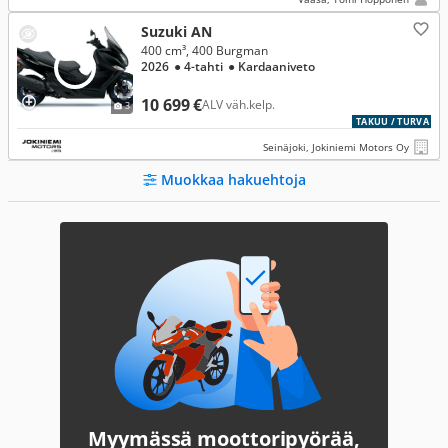
Suzuki AN
400 cm³, 400 Burgman
2026
● 4-tahti
● Kardaaniveto
10 699 €
ALV väh.kelp.
3
TAKUU / TURVA
Seinäjoki, Jokiniemi Motors Oy
Muokkaa hakuehtoja
Myymässä moottoripyörää,