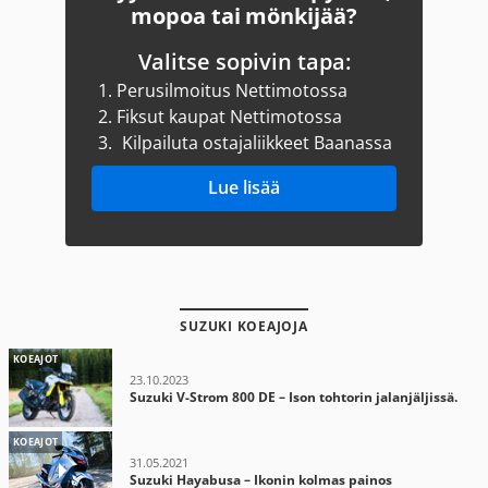
mopoa tai mönkijää?
Valitse sopivin tapa:
1.
Perusilmoitus Nettimotossa
2.
Fiksut kaupat Nettimotossa
3.
Kilpailuta ostajaliikkeet Baanassa
Lue lisää
SUZUKI KOEAJOJA
KOEAJOT
23.10.2023
Suzuki V-Strom 800 DE – Ison tohtorin jalanjäljissä.
KOEAJOT
31.05.2021
Suzuki Hayabusa – Ikonin kolmas painos