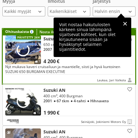
Myyjä
Ilmoitus
Järjestys
Kaikki myyjät
Voit nostaa hakutulosten
kärkeen sinua lähimpänä
Ohituskaista
Nosta ilmoituksesi tähän?
sijaitsevat kohteet, kun olet
PÄIVITETTY 24H
Suzuki AN
kirjautuneena sisään ja
hyväksynyt selaimen
650 cm³, 650 Burgman
sijaintitiedot.
2007
● 39 tkm
● 4-tahti
● Hihnaveto
4 200 €
7
Nyt mukava kaveri cruisailuun ja maantielle, siisti ja hyvä kuntoinen
SUZUKI 650 BURGMAN EXECUTIVE
Laukaa, Jari Valkola
Suzuki AN
400 cm³, 400 Burgman
2001
● 67 tkm
● 4-tahti
● Hihnaveto
1 990 €
10
Seinäjoki, Jokiniemi Motors Oy
Suzuki AN
400 cm³, 400 Burgman