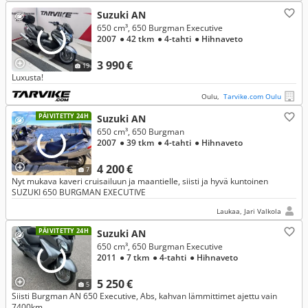
Suzuki AN
650 cm³, 650 Burgman Executive
2007
● 42 tkm
● 4-tahti
● Hihnaveto
3 990 €
19
Luxusta!
Oulu,
Tarvike.com Oulu
PÄIVITETTY 24H
Suzuki AN
650 cm³, 650 Burgman
2007
● 39 tkm
● 4-tahti
● Hihnaveto
4 200 €
7
Nyt mukava kaveri cruisailuun ja maantielle, siisti ja hyvä kuntoinen
SUZUKI 650 BURGMAN EXECUTIVE
Laukaa, Jari Valkola
PÄIVITETTY 24H
Suzuki AN
650 cm³, 650 Burgman Executive
2011
● 7 tkm
● 4-tahti
● Hihnaveto
5 250 €
5
Siisti Burgman AN 650 Executive, Abs, kahvan lämmittimet ajettu vain
7400km