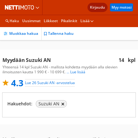
Kirjaudu
Myy motosi
Haku
Uusimmat
Liikkeet
Pikalinkit
Lisää
Muokkaa hakua
Tallenna haku
Myydään Suzuki AN
14
kpl
Yhteensä 14 kpl Suzuki AN - mallista kohdetta myydään alla olevien
ilmoitusten kautta 1 990 € - 10 699 €.
... Lue lisää
4.3
Lue 26 Suzuki AN -arvostelua
Hakuehdot:
Suzuki AN