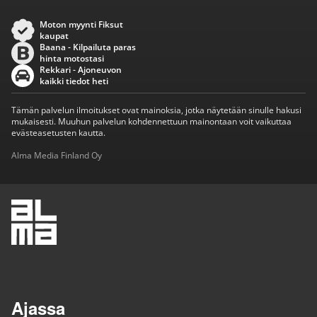
Moton myynti Fiksut
kaupat
Baana - Kilpailuta paras
hinta motostasi
Rekkari - Ajoneuvon
kaikki tiedot heti
Tämän palvelun ilmoitukset ovat mainoksia, jotka näytetään sinulle hakusi
mukaisesti. Muuhun palvelun kohdennettuun mainontaan voit vaikuttaa
evästeasetusten kautta.
Alma Media Finland Oy