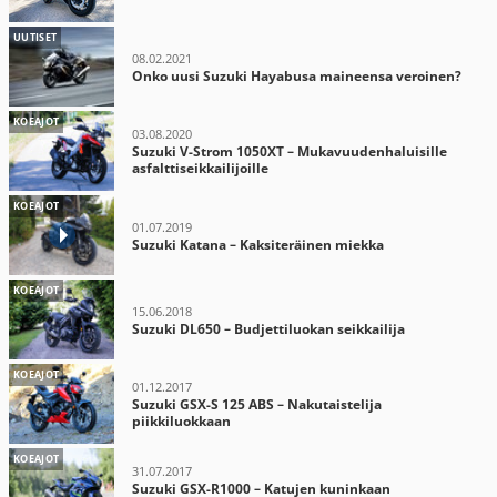
UUTISET
08.02.2021
Onko uusi Suzuki Hayabusa maineensa veroinen?
KOEAJOT
03.08.2020
Suzuki V-Strom 1050XT – Mukavuudenhaluisille
asfalttiseikkailijoille
KOEAJOT
01.07.2019
Suzuki Katana – Kaksiteräinen miekka
KOEAJOT
15.06.2018
Suzuki DL650 – Budjettiluokan seikkailija
KOEAJOT
01.12.2017
Suzuki GSX-S 125 ABS – Nakutaistelija
piikkiluokkaan
KOEAJOT
31.07.2017
Suzuki GSX-R1000 – Katujen kuninkaan