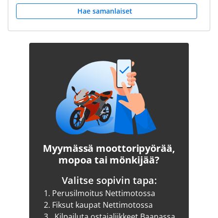
Hae samanlaiset
Myymässä moottoripyörää,
mopoa tai mönkijää?
Valitse sopivin tapa:
1.
Perusilmoitus Nettimotossa
2.
Fiksut kaupat Nettimotossa
3.
Kilpailuta ostajaliikkeet Baanassa