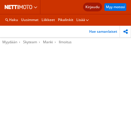
Kirjaudu
Myy motosi
Haku
Uusimmat
Liikkeet
Pikalinkit
Lisää
Hae samanlaiset
Myydään
Skyteam
Manki
Ilmoitus