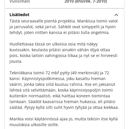
Vuosimalli
2010 (ensirek. 7-2010)
Lisätiedot
Tästä seuraavalle pientä projektia. Mankissa toimii valot
ja jarruvalot, sekä jarrut. Sähköt ovat simppelit ja hyvin
tehdyt, joten niitten kanssa ei pitäisi tulla ongelmia.
Huollettavaa tässä on ulkoisia osia mitä näkyy
kuvissakin, keulasta pitäisi ainakin vähän öljyä ottaa
pois, koska laitoin vahingossa liikaa ja nyt se ei hirveesti
jousta.
Tekniikkana toimii 72 mbf pytty (49 merkinnät) ja 72
kansi. Käynnistyspolkimessa, joku kasattu hieman
väärin, jonka takia siitä kuuluu rahina. Itse en jaksanut
lähteä sitä selvittämään, koska käynnistyspoljin toimii
kuitenkin normaalisti, eikä haittaa koneen toimintaa
lainkaan. Säädöt kaasarissa hieman hukassa, eli pitäisi
säätää. Pysyy kyllä silti suht hyvin tyhjää ja ottaa kiekkaa.
Mankia voisi käytännössä ajaa jo, mutta tekisin itse kyllä
muutoksia ulkosille osille.