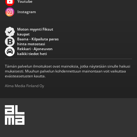
Youtube
Instagram
Moton myynti Fiksut
kaupat
Baana - Kilpailuta paras
hinta motostasi
Rekkari - Ajoneuvon
kaikki tiedot heti
Tämän palvelun ilmoitukset ovat mainoksia, jotka näytetään sinulle hakusi
mukaisesti. Muuhun palvelun kohdennettuun mainontaan voit vaikuttaa
evästeasetusten kautta.
Alma Media Finland Oy