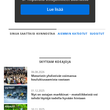
Lue lisää
SINUA SAATTAISI KIINNOSTAA
AIEMMIN KATSOTUT
SUOSITUT
SKYTEAM KOEAJOJA
JUTUT
06.08.2026
Motoristit yhdistivät voimansa
koulukiusaamista vastaan
UUTISET
01.12.2025
Nyt on ostajan markkinat – motoliikkeistä voi
tehdä löytöjä todella hyvään hintaan
KOEAJOT
10.11.2025