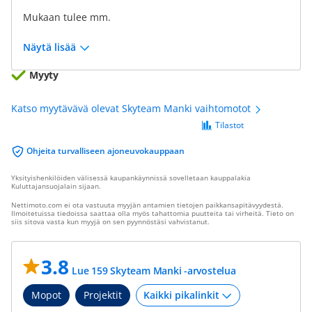
Mukaan tulee mm.
Näytä lisää
Myyty
Katso myytävävä olevat Skyteam Manki vaihtomotot
Tilastot
Ohjeita turvalliseen ajoneuvokauppaan
Yksityishenkilöiden välisessä kaupankäynnissä sovelletaan kauppalakia
Kuluttajansuojalain sijaan.
Nettimoto.com ei ota vastuuta myyjän antamien tietojen paikkansapitävyydestä.
Ilmoitetuissa tiedoissa saattaa olla myös tahattomia puutteita tai virheitä. Tieto on
siis sitova vasta kun myyjä on sen pyynnöstäsi vahvistanut.
3.8
Lue 159 Skyteam Manki -arvostelua
Mopot
Projektit