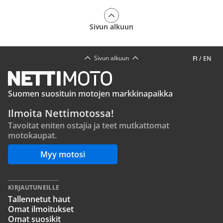
Sivun alkuun
Sivun alkuun
FI
/
EN
Suomen suosituin motojen markkinapaikka
Ilmoita Nettimotossa!
Tavoitat eniten ostajia ja teet mutkattomat
motokaupat.
Myy motosi
KIRJAUTUNEILLE
Tallennetut haut
Omat ilmoitukset
Omat suosikit