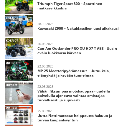
Triumph Tiger Sport 800 – Sporttinen
matkaseikkailija
KOEAJOT
28.10.2025
Kawasaki Z900 – Nakuklassikon uusi aikakausi
KOEAJOT
26.05.2025
Can-Am Outlander PRO XU HD7 T ABS - Uusin
eväin luokkansa kärkeen
UUTISET
22.05.2025
MP 25 Moottoripyörämessut – Uutuuksia,
elämyksiä ja kevään tunnelmaa.
UUTISET
22.05.2025
Vähän fiksumpaa motokauppaa - uudella
palvelulla ajoneuvo vaihtaa omistajaa
turvallisesti ja sujuvasti
UUTISET
25.03.2025
Uutta Nettimotossa: helppoutta hakuun ja
turvaa kaupankäyntiin