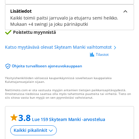
Lisätiedot
Kaikki toimii paitsi jarruvalo ja etujarru semi heikko.
Mukaan +4 swingi ja joku pärinäputki
Poistettu myynnistä
Katso myytävävä olevat Skyteam Manki vaihtomotot
Tilastot
Ohjeita turvalliseen ajoneuvokauppaan
Yksityishenkilöiden välisessä kaupankäynnissä sovelletaan kauppalakia
Kuluttajansuojalain sijaan.
Nettimoto.com ei ota vastuuta myyjän antamien tietojen paikkansapitävyydestä.
Ilmoitetuissa tiedoissa saattaa olla myös tahattomia puutteita tai virheitä. Tieto on
siis sitova vasta kun myyjä on sen pyynnöstäsi vahvistanut.
3.8
Lue 159 Skyteam Manki -arvostelua