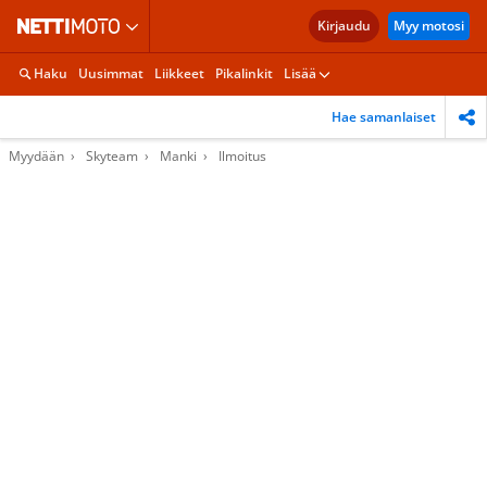
Kirjaudu
Myy motosi
Haku
Uusimmat
Liikkeet
Pikalinkit
Lisää
Hae samanlaiset
Myydään
Skyteam
Manki
Ilmoitus