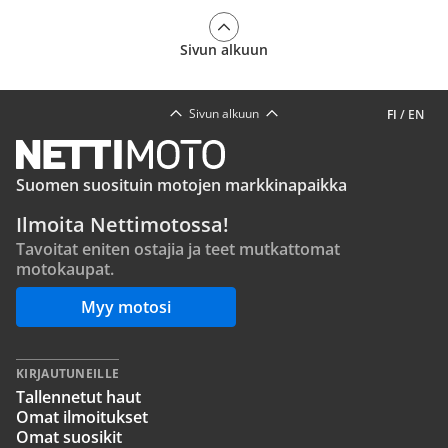
Sivun alkuun
Sivun alkuun
FI
/
EN
Suomen suosituin motojen markkinapaikka
Ilmoita Nettimotossa!
Tavoitat eniten ostajia ja teet mutkattomat
motokaupat.
Myy motosi
KIRJAUTUNEILLE
Tallennetut haut
Omat ilmoitukset
Omat suosikit