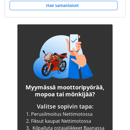
Hae samanlaiset
Myymässä moottoripyörää,
mopoa tai mönkijää?
Valitse sopivin tapa:
1.
Perusilmoitus Nettimotossa
2.
Fiksut kaupat Nettimotossa
3.
Kilpailuta ostajaliikkeet Baanassa