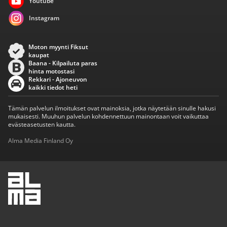
Youtube
Instagram
Moton myynti Fiksut
kaupat
Baana - Kilpailuta paras
hinta motostasi
Rekkari - Ajoneuvon
kaikki tiedot heti
Tämän palvelun ilmoitukset ovat mainoksia, jotka näytetään sinulle hakusi
mukaisesti. Muuhun palvelun kohdennettuun mainontaan voit vaikuttaa
evästeasetusten kautta.
Alma Media Finland Oy