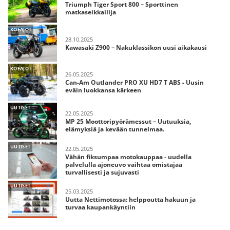
Triumph Tiger Sport 800 – Sporttinen
matkaseikkailija
KOEAJOT
28.10.2025
Kawasaki Z900 – Nakuklassikon uusi aikakausi
KOEAJOT
26.05.2025
Can-Am Outlander PRO XU HD7 T ABS - Uusin
eväin luokkansa kärkeen
UUTISET
22.05.2025
MP 25 Moottoripyörämessut – Uutuuksia,
elämyksiä ja kevään tunnelmaa.
UUTISET
22.05.2025
Vähän fiksumpaa motokauppaa - uudella
palvelulla ajoneuvo vaihtaa omistajaa
turvallisesti ja sujuvasti
UUTISET
25.03.2025
Uutta Nettimotossa: helppoutta hakuun ja
turvaa kaupankäyntiin