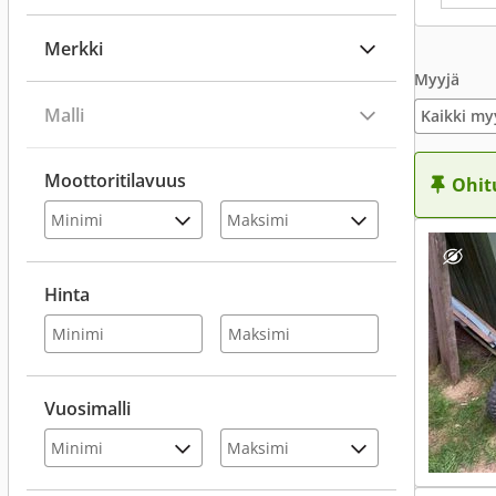
Merkki
Myyjä
Malli
Kaikki my
Moottoritilavuus
Ohit
Hinta
Vuosimalli