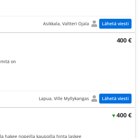
Asikkala, Valtteri Ojala
Lähetä viesti
400 €
 mitä on
Lapua, Ville Myllykangas
Lähetä viesti
400 €
la hakee nopeilla kaupoilla hinta laskee