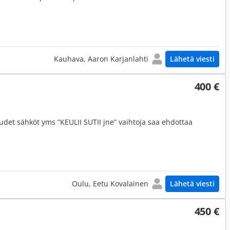
Kauhava, Aaron Karjanlahti
Lähetä viesti
400 €
udet sähköt yms ”KEULII SUTII jne” vaihtoja saa ehdottaa
Oulu, Eetu Kovalainen
Lähetä viesti
450 €