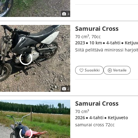
3
Samurai Cross
70 cm³, 70cc
2023
● 10 km
● 4-tahti
● Ketju
Siitä pelittävä minirossi harjo
Suosikki
Vertaile
2
Samurai Cross
70 cm³
2026
● 4-tahti
● Ketjuveto
samurai cross 72cc