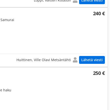
Loppi, Valtteri Kotasoff
Lähetä viesti
240 €
i Samurai
Huittinen, Ville Olavi Metsäntähti
Lähetä viesti
250 €
ee haku