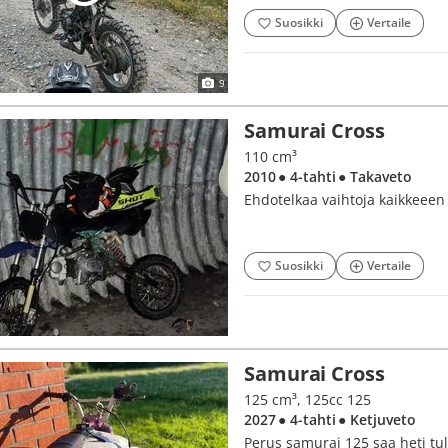
Suosikki
Vertaile
9
Samurai Cross
110 cm³
2010
● 4-tahti
● Takaveto
Ehdotelkaa vaihtoja kaikkeeen
Suosikki
Vertaile
Samurai Cross
125 cm³, 125cc 125
2027
● 4-tahti
● Ketjuveto
Perus samurai 125 saa heti tul