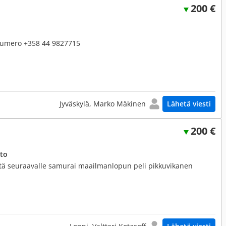
200 €
 numero +358 44 9827715
Jyväskylä, Marko Mäkinen
Lähetä viesti
200 €
eto
ä seuraavalle samurai maailmanlopun peli pikkuvikanen