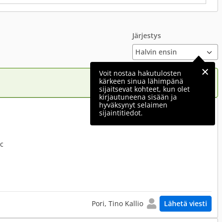
Järjestys
Voit nostaa hakutulosten
kärkeen sinua lähimpänä
sijaitsevat kohteet, kun olet
kirjautuneena sisään ja
hyväksynyt selaimen
160 €
sijaintitiedot.
cc
Pori, Tino Kallio
Lähetä viesti