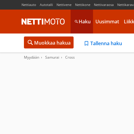
Nettiauto
Autotalli
Nettivene
Nettikone
Nettivaraosa
Nettikarav
Haku
Uusimmat
Liik
Muokkaa hakua
Tallenna haku
Myydään
Samurai
Cross