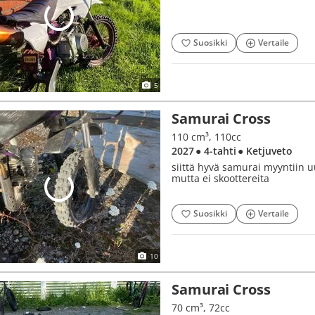
Suosikki
Vertaile
5
Samurai Cross
110 cm³, 110cc
2027
● 4-tahti
● Ketjuveto
siittä hyvä samurai myyntiin u
mutta ei skoottereita
Suosikki
Vertaile
10
Samurai Cross
70 cm³, 72cc