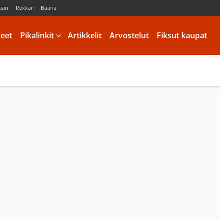
aani
Rekkari
Baana
keet
Pikalinkit
Artikkelit
Arvostelut
Fiksut kaupat