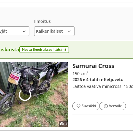
Ilmoitus
yjät
uskaista
Nosta ilmoituksesi tähän?
Samurai Cross
150 cm³
2026
● 4-tahti
● Ketjuveto
Laittoa vaativa minicrossi 150
Suosikki
Vertaile
3