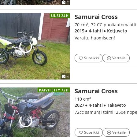
2
Samurai Cross
UUSI 24H
70 cm³, 72 CC puoliautomaatt
2015
● 4-tahti
● Ketjuveto
Varattu huomiseen!
Suosikki
Vertaile
4
Samurai Cross
PÄIVITETTY 72H
110 cm³
2027
● 4-tahti
● Takaveto
72cc samurai toimii 250e nop
Suosikki
Vertaile