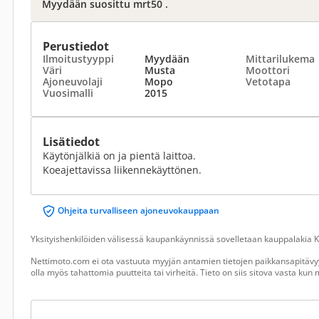
Myydään suosittu mrt50 .
Perustiedot
Ilmoitustyyppi
Myydään
Mittarilukema
Väri
Musta
Moottori
Ajoneuvolaji
Mopo
Vetotapa
Vuosimalli
2015
Lisätiedot
Käytönjälkiä on ja pientä laittoa.
Koeajettavissa liikennekäyttönen.
Ohjeita turvalliseen ajoneuvokauppaan
Yksityishenkilöiden välisessä kaupankäynnissä sovelletaan kauppalakia Ku
Nettimoto.com ei ota vastuuta myyjän antamien tietojen paikkansapitävyy
olla myös tahattomia puutteita tai virheitä. Tieto on siis sitova vasta ku