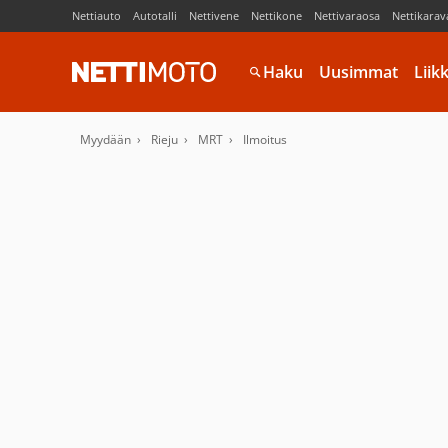
Nettiauto
Autotalli
Nettivene
Nettikone
Nettivaraosa
Nettikarav
Haku
Uusimmat
Liik
Myydään
Rieju
MRT
Ilmoitus