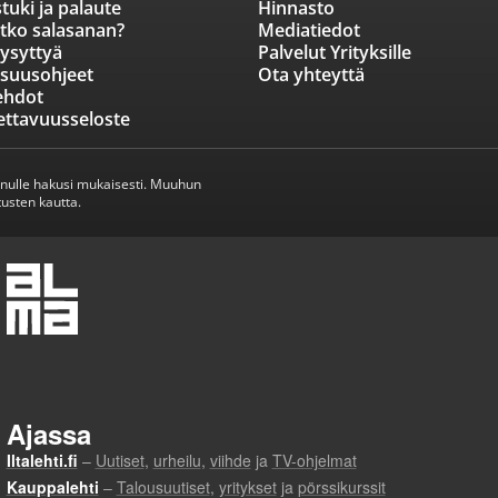
tuki ja palaute
Hinnasto
tko salasanan?
Mediatiedot
ysyttyä
Palvelut Yrityksille
isuusohjeet
Ota yhteyttä
ehdot
ettavuusseloste
inulle hakusi mukaisesti. Muuhun
usten kautta.