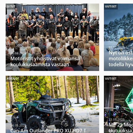
JUTUT
UUTISET
01.12.2025
Nyt on ost
06.08.2026
Motoristit yhdistivät voimansa
motoliikkei
koulukiusaamista vastaan
todella hy
KOEAJOT
UUTISET
22.05.2025
MP 25 Moo
26.05.2025
Can-Am Outlander PRO XU HD7 T
Uutuuksia,