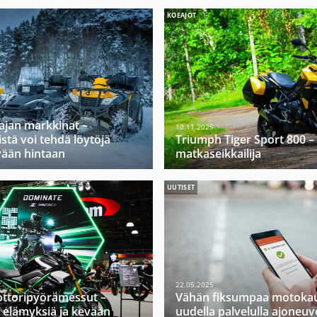
KOEAJOT
ajan markkinat –
10.11.2025
stä voi tehdä löytöjä
Triumph Tiger Sport 800 –
vään hintaan
matkaseikkailija
UUTISET
22.05.2025
ttoripyörämessut –
Vähän fiksumpaa motokau
 elämyksiä ja kevään
uudella palvelulla ajoneuv