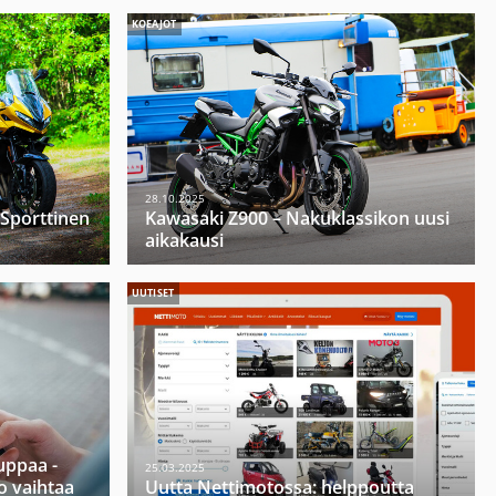
KOEAJOT
28.10.2025
 Sporttinen
Kawasaki Z900 – Nakuklassikon uusi
aikakausi
UUTISET
ppaa -
25.03.2025
o vaihtaa
Uutta Nettimotossa: helppoutta