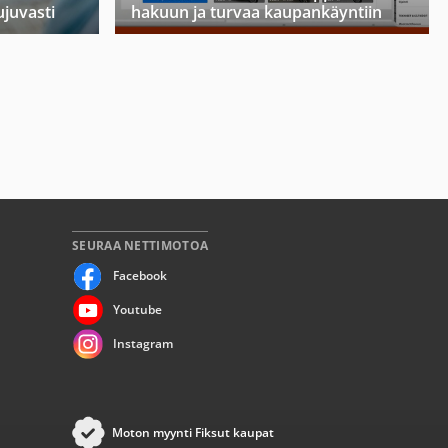
ujuvasti
hakuun ja turvaa kaupankäyntiin
SEURAA NETTIMOTOA
Facebook
Youtube
Instagram
Moton myynti Fiksut kaupat