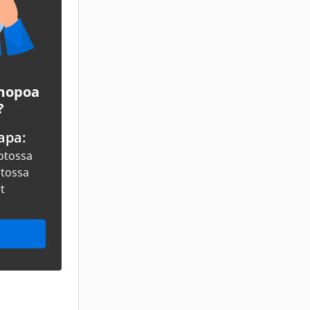
 mopoa
?
apa:
otossa
otossa
et