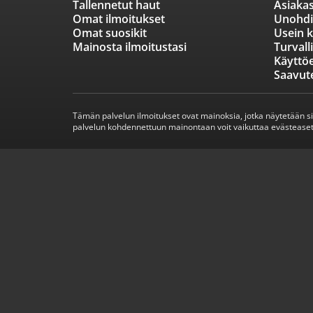
Tallennetut haut
Asiakas
Omat ilmoitukset
Unohdi
Omat suosikit
Usein k
Mainosta ilmoitustasi
Turvall
Käyttö
Saavut
Tämän palvelun ilmoitukset ovat mainoksia, jotka näytetään s
palvelun kohdennettuun mainontaan voit vaikuttaa evästeaset