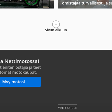
.
omistajaa turvallisesti ja s
Sivun alkuun
ta Nettimotossa!
t eniten ostajia ja teet
tomat motokaupat.
Myy motosi
YRITYKSILLE