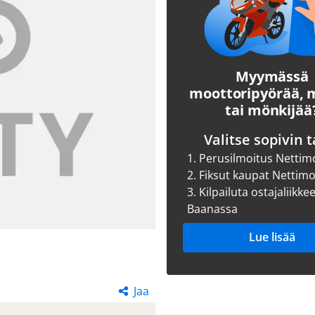
Myymässä
moottoripyörää,
tai mönkijää
Valitse sopivin t
1.
Perusilmoitus Nettim
2.
Fiksut kaupat Nettim
3.
Kilpailuta ostajaliikke
Baanassa
Lue lisää
Jaa