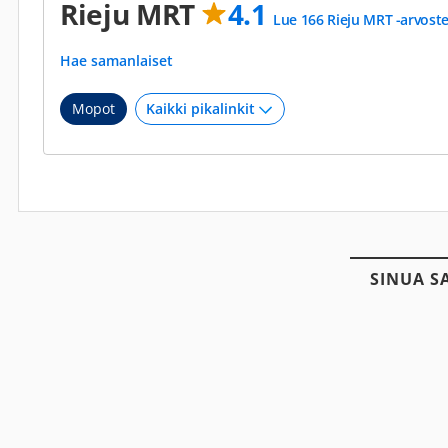
Rieju MRT
4.1
Lue 166 Rieju MRT -arvost
Hae samanlaiset
Mopot
SINUA S