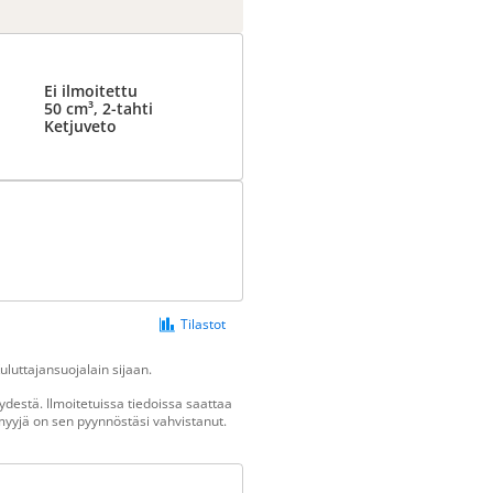
Ei ilmoitettu
50 cm³, 2-tahti
Ketjuveto
Tilastot
luttajansuojalain sijaan.
destä. Ilmoitetuissa tiedoissa saattaa
n myyjä on sen pyynnöstäsi vahvistanut.