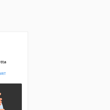
tta
 MRT