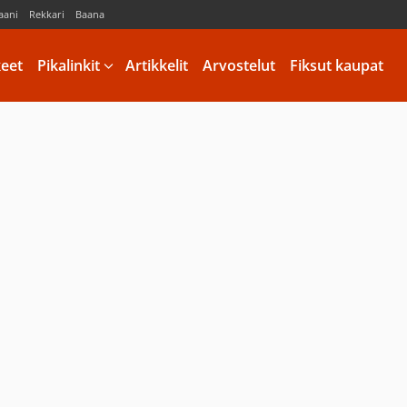
aani
Rekkari
Baana
keet
Pikalinkit
Artikkelit
Arvostelut
Fiksut kaupat