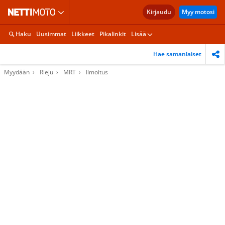
Kirjaudu
Myy motosi
Haku
Uusimmat
Liikkeet
Pikalinkit
Lisää
Hae samanlaiset
Myydään
Rieju
MRT
Ilmoitus