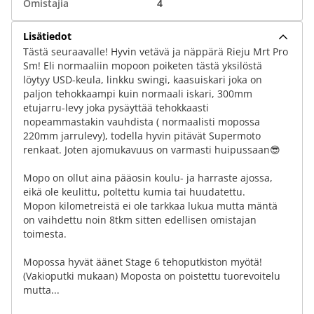
Omistajia
4
Lisätiedot
Tästä seuraavalle! Hyvin vetävä ja näppärä Rieju Mrt Pro
Sm! Eli normaaliin mopoon poiketen tästä yksilöstä
löytyy USD-keula, linkku swingi, kaasuiskari joka on
paljon tehokkaampi kuin normaali iskari, 300mm
etujarru-levy joka pysäyttää tehokkaasti
nopeammastakin vauhdista ( normaalisti mopossa
220mm jarrulevy), todella hyvin pitävät Supermoto
renkaat. Joten ajomukavuus on varmasti huipussaan😎
Mopo on ollut aina pääosin koulu- ja harraste ajossa,
eikä ole keulittu, poltettu kumia tai huudatettu.
Mopon kilometreistä ei ole tarkkaa lukua mutta mäntä
on vaihdettu noin 8tkm sitten edellisen omistajan
toimesta.
Mopossa hyvät äänet Stage 6 tehoputkiston myötä!
(Vakioputki mukaan) Moposta on poistettu tuorevoitelu
mutta...