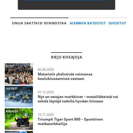
SINUA SAATTAISI KIINNOSTAA
AIEMMIN KATSOTUT
SUOSITUT
RIEJU KOEAJOJA
JUTUT
06.08.2026
Motoristit yhdistivät voimansa
koulukiusaamista vastaan
UUTISET
01.12.2025
Nyt on ostajan markkinat – motoliikkeistä voi
tehdä löytöjä todella hyvään hintaan
KOEAJOT
10.11.2025
Triumph Tiger Sport 800 – Sporttinen
matkaseikkailija