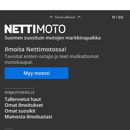
Sivun alkuun
FI
/
EN
Suomen suosituin motojen markkinapaikka
Ilmoita Nettimotossa!
Tavoitat eniten ostajia ja teet mutkattomat
motokaupat.
Myy motosi
KIRJAUTUNEILLE
Tallennetut haut
Omat ilmoitukset
Omat suosikit
Mainosta ilmoitustasi