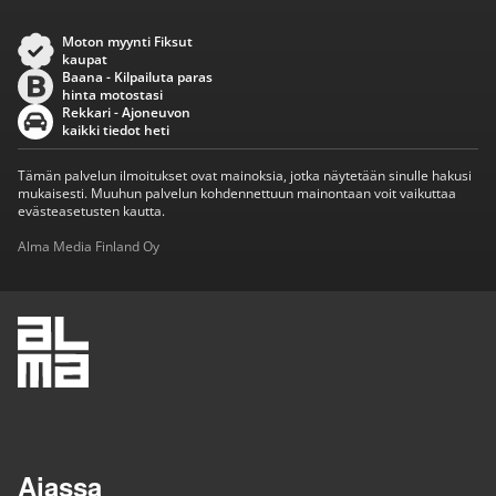
Moton myynti Fiksut
kaupat
Baana - Kilpailuta paras
hinta motostasi
Rekkari - Ajoneuvon
kaikki tiedot heti
Tämän palvelun ilmoitukset ovat mainoksia, jotka näytetään sinulle hakusi
mukaisesti. Muuhun palvelun kohdennettuun mainontaan voit vaikuttaa
evästeasetusten kautta.
Alma Media Finland Oy