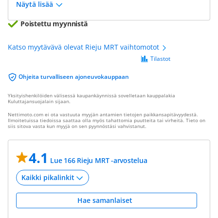
Näytä lisää
Poistettu myynnistä
Katso myytävävä olevat Rieju MRT vaihtomotot
Tilastot
Ohjeita turvalliseen ajoneuvokauppaan
Yksityishenkilöiden välisessä kaupankäynnissä sovelletaan kauppalakia
Kuluttajansuojalain sijaan.
Nettimoto.com ei ota vastuuta myyjän antamien tietojen paikkansapitävyydestä.
Ilmoitetuissa tiedoissa saattaa olla myös tahattomia puutteita tai virheitä. Tieto on
siis sitova vasta kun myyjä on sen pyynnöstäsi vahvistanut.
4.1
Lue 166 Rieju MRT -arvostelua
Hae samanlaiset