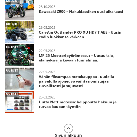
KOEAJOT
28.10.2025
Kawasaki Z900 – Nakuklassikon uusi aikakausi
KOEAJOT
26.05.2025
Can-Am Outlander PRO XU HD7 T ABS - Uusin
eväin luokkansa kärkeen
UUTISET
22.05.2025
MP 25 Moottoripyörämessut – Uutuuksia,
elämyksiä ja kevään tunnelmaa.
UUTISET
22.05.2025
Vähän fiksumpaa motokauppaa - uudella
palvelulla ajoneuvo vaihtaa omistajaa
turvallisesti ja sujuvasti
UUTISET
25.03.2025
Uutta Nettimotossa: helppoutta hakuun ja
turvaa kaupankäyntiin
Sivun alkuun