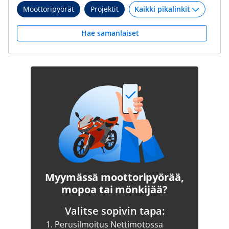
Moottoripyörät
Projektit
Hae samanlaiset
Myymässä moottoripyörää,
mopoa tai mönkijää?
Valitse sopivin tapa:
1.
Perusilmoitus Nettimotossa