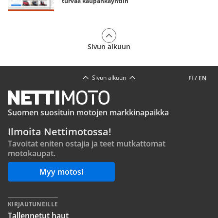
turvaa kaupankäyntiin
Sivun alkuun
Sivun alkuun
FI
/
EN
Suomen suosituin motojen markkinapaikka
Ilmoita Nettimotossa!
Tavoitat eniten ostajia ja teet mutkattomat
motokaupat.
Myy motosi
KIRJAUTUNEILLE
Tallennetut haut