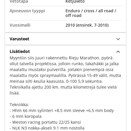
Vetotapa
Ketjuveto
Ajoneuvon tyyppi
Enduro / cross / all road /
off road
Vuosimalli
2010 (ensirek. 7-2010)
Varusteet
Lisätiedot
Myyntiin siis juuri rakennettu Rieju Marathon. pyörä
ollut talvella projektissa, jolloin runko, takahäkki ja jalka
maalattu mustaksi pulverilla. joitakin pienempiä osia
maalattu myös spraymaalilla. Pyörässä 15-49 välit, mutta
meinaa silti keulia kaasusta. 0-100 5,9 sekuntia.
Tekniikalla ajettu 200 km. mutta kilometrejä tulee vielä
lisää.
Tekniikka:
- Hhm 66 mm sylinteri +8.5 mm sleeve +6.5 mm body
- 6 mm koropala
- Weston racing portattu 22/25 kansi
- NLK N3 nokka-akseli 9.1 mm nostolla