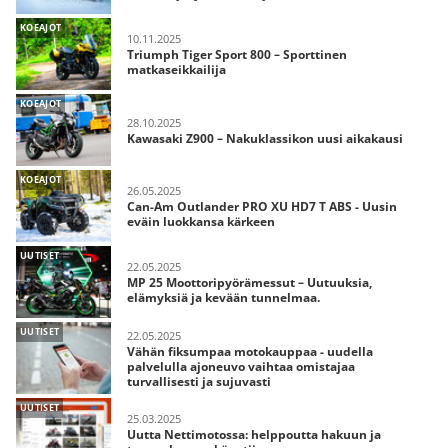
KOEAJOT
10.11.2025
Triumph Tiger Sport 800 – Sporttinen
matkaseikkailija
KOEAJOT
28.10.2025
Kawasaki Z900 – Nakuklassikon uusi aikakausi
KOEAJOT
26.05.2025
Can-Am Outlander PRO XU HD7 T ABS - Uusin
eväin luokkansa kärkeen
UUTISET
22.05.2025
MP 25 Moottoripyörämessut – Uutuuksia,
elämyksiä ja kevään tunnelmaa.
UUTISET
22.05.2025
Vähän fiksumpaa motokauppaa - uudella
palvelulla ajoneuvo vaihtaa omistajaa
turvallisesti ja sujuvasti
UUTISET
25.03.2025
Uutta Nettimotossa: helppoutta hakuun ja