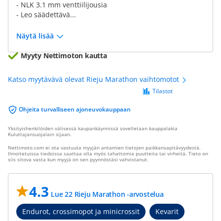
- NLK 3.1 mm venttiilijousia
- Leo säädettävä...
Näytä lisää
Myyty Nettimoton kautta
Katso myytävävä olevat Rieju Marathon vaihtomotot
Tilastot
Ohjeita turvalliseen ajoneuvokauppaan
Yksityishenkilöiden välisessä kaupankäynnissä sovelletaan kauppalakia
Kuluttajansuojalain sijaan.
Nettimoto.com ei ota vastuuta myyjän antamien tietojen paikkansapitävyydestä.
Ilmoitetuissa tiedoissa saattaa olla myös tahattomia puutteita tai virheitä. Tieto on
siis sitova vasta kun myyjä on sen pyynnöstäsi vahvistanut.
4.3
Lue 22 Rieju Marathon -arvostelua
Endurot, crossimopot ja minicrossit
Kevarit