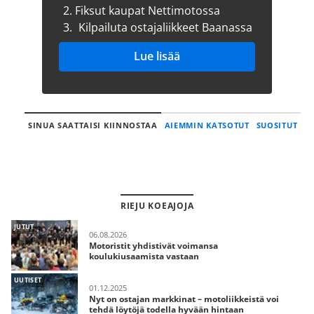
2.
Fiksut kaupat Nettimotossa
3.
Kilpailuta ostajaliikkeet Baanassa
Lue lisää
SINUA SAATTAISI KIINNOSTAA
AIEMMIN KATSOTUT
SUOSITUT
RIEJU KOEAJOJA
JUTUT
06.08.2026
Motoristit yhdistivät voimansa
koulukiusaamista vastaan
UUTISET
01.12.2025
Nyt on ostajan markkinat – motoliikkeistä voi
tehdä löytöjä todella hyvään hintaan