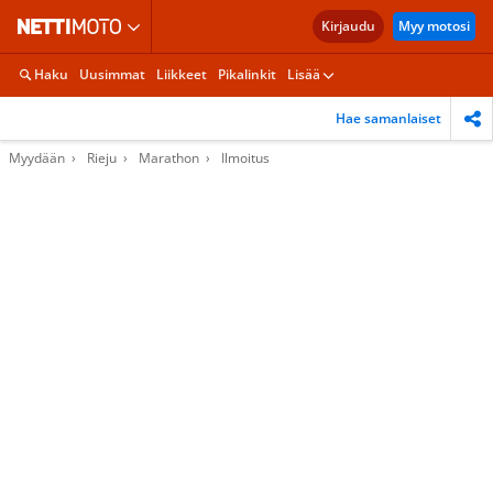
Kirjaudu
Myy motosi
Haku
Uusimmat
Liikkeet
Pikalinkit
Lisää
Hae samanlaiset
Myydään
Rieju
Marathon
Ilmoitus