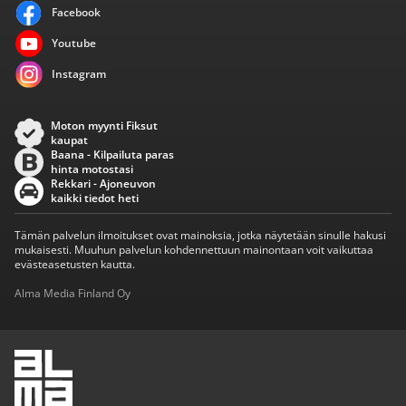
Facebook
Youtube
Instagram
Moton myynti Fiksut
kaupat
Baana - Kilpailuta paras
hinta motostasi
Rekkari - Ajoneuvon
kaikki tiedot heti
Tämän palvelun ilmoitukset ovat mainoksia, jotka näytetään sinulle hakusi
mukaisesti. Muuhun palvelun kohdennettuun mainontaan voit vaikuttaa
evästeasetusten kautta.
Alma Media Finland Oy