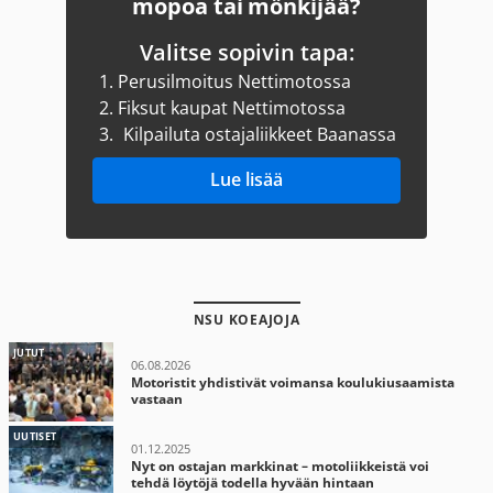
mopoa tai mönkijää?
Valitse sopivin tapa:
1.
Perusilmoitus Nettimotossa
2.
Fiksut kaupat Nettimotossa
3.
Kilpailuta ostajaliikkeet Baanassa
Lue lisää
NSU KOEAJOJA
JUTUT
06.08.2026
Motoristit yhdistivät voimansa koulukiusaamista
vastaan
UUTISET
01.12.2025
Nyt on ostajan markkinat – motoliikkeistä voi
tehdä löytöjä todella hyvään hintaan