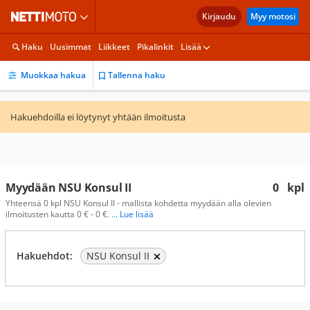
Kirjaudu
Myy motosi
Haku
Uusimmat
Liikkeet
Pikalinkit
Lisää
Muokkaa hakua
Tallenna haku
Hakuehdoilla ei löytynyt yhtään ilmoitusta
Myydään NSU Konsul II
0
kpl
Yhteensä 0 kpl NSU Konsul II - mallista kohdetta myydään alla olevien
ilmoitusten kautta 0 € - 0 €.
... Lue lisää
Hakuehdot:
NSU Konsul II