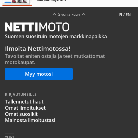
Sivun alkuun
FI
/
EN
Suomen suosituin motojen markkinapaikka
Ilmoita Nettimotossa!
Tavoitat eniten ostajia ja teet mutkattomat
motokaupat.
Myy motosi
KIRJAUTUNEILLE
Tallennetut haut
Omat ilmoitukset
Omat suosikit
Mainosta ilmoitustasi
TUKI