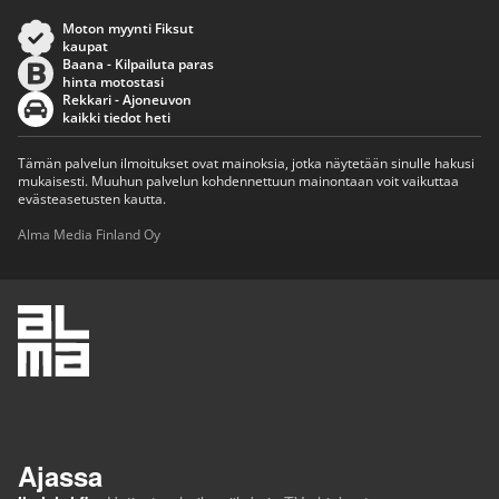
Moton myynti Fiksut
kaupat
Baana - Kilpailuta paras
hinta motostasi
Rekkari - Ajoneuvon
kaikki tiedot heti
Tämän palvelun ilmoitukset ovat mainoksia, jotka näytetään sinulle hakusi
mukaisesti. Muuhun palvelun kohdennettuun mainontaan voit vaikuttaa
evästeasetusten kautta.
Alma Media Finland Oy