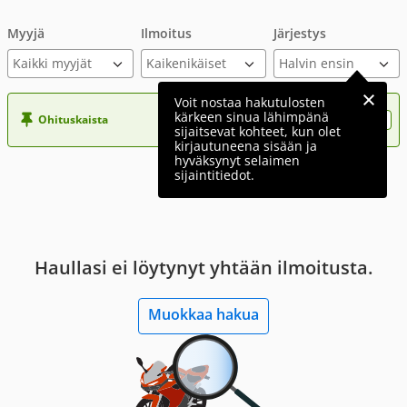
Myyjä
Ilmoitus
Järjestys
Kaikki myyjät
Voit nostaa hakutulosten
kärkeen sinua lähimpänä
Ohituskaista
Nosta ilmoituksesi tähän?
sijaitsevat kohteet, kun olet
kirjautuneena sisään ja
hyväksynyt selaimen
sijaintitiedot.
Haullasi ei löytynyt yhtään ilmoitusta.
Muokkaa hakua