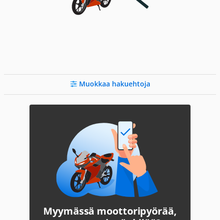
Muokkaa hakuehtoja
Myymässä moottoripyörää,