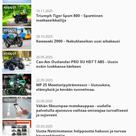
KOEAJOT
10.11.2025
Triumph Tiger Sport 800 – Sporttinen
matkaseikkailija
KOEAJOT
28.10.2025
Kawasaki Z900 – Nakuklassikon uusi aikakausi
KOEAJOT
26.05.2025
Can-Am Outlander PRO XU HD7 T ABS - Uusin
eväin luokkansa kärkeen
UUTISET
22.05.2025
MP 25 Moottoripyörämessut – Uutuuksia,
elämyksiä ja kevään tunnelmaa.
UUTISET
22.05.2025
Vähän fiksumpaa motokauppaa - uudella
palvelulla ajoneuvo vaihtaa omistajaa turvallisesti
ja sujuvasti
UUTISET
25.03.2025
Uutta Nettimotossa: helppoutta hakuun ja turvaa
kaupankäyntiin