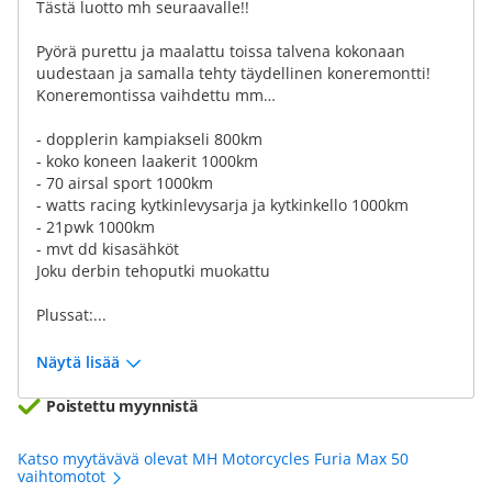
Tästä luotto mh seuraavalle!!
Pyörä purettu ja maalattu toissa talvena kokonaan
uudestaan ja samalla tehty täydellinen koneremontti!
Koneremontissa vaihdettu mm…
- dopplerin kampiakseli 800km
- koko koneen laakerit 1000km
- 70 airsal sport 1000km
- watts racing kytkinlevysarja ja kytkinkello 1000km
- 21pwk 1000km
- mvt dd kisasähköt
Joku derbin tehoputki muokattu
Plussat:...
Näytä lisää
Poistettu myynnistä
Katso myytävävä olevat MH Motorcycles Furia Max 50
vaihtomotot