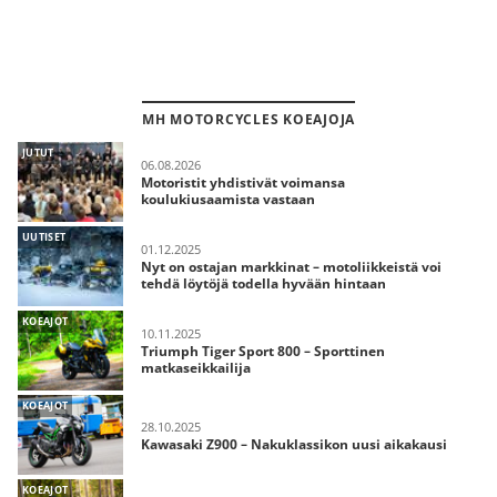
MH MOTORCYCLES KOEAJOJA
JUTUT
06.08.2026
Motoristit yhdistivät voimansa
koulukiusaamista vastaan
UUTISET
01.12.2025
Nyt on ostajan markkinat – motoliikkeistä voi
tehdä löytöjä todella hyvään hintaan
KOEAJOT
10.11.2025
Triumph Tiger Sport 800 – Sporttinen
matkaseikkailija
KOEAJOT
28.10.2025
Kawasaki Z900 – Nakuklassikon uusi aikakausi
KOEAJOT