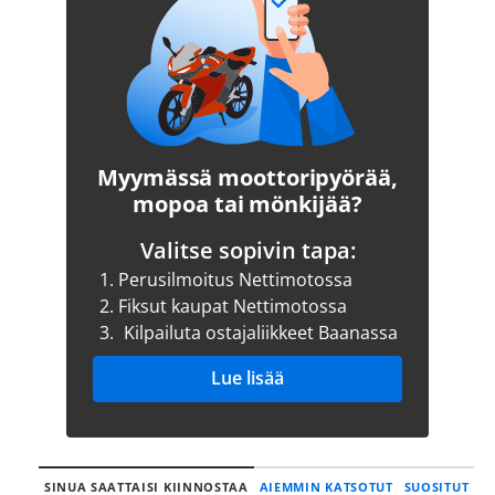
Myymässä moottoripyörää,
mopoa tai mönkijää?
Valitse sopivin tapa:
1.
Perusilmoitus Nettimotossa
2.
Fiksut kaupat Nettimotossa
3.
Kilpailuta ostajaliikkeet Baanassa
Lue lisää
SINUA SAATTAISI KIINNOSTAA
AIEMMIN KATSOTUT
SUOSITUT