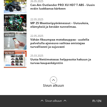
26.05.2025
Can-Am Outlander PRO XU HD7 T ABS - Uusin
eväin luokkansa kärkeen
UUTISET
22.05.2025
MP 25 Moottoripyörämessut – Uutuuksia,
elämyksiä ja kevään tunnelmaa.
UUTISET
22.05.2025
Vähän fiksumpaa motokauppaa - uudella
palvelulla ajoneuvo vaihtaa omistajaa
turvallisesti ja sujuvasti
UUTISET
25.03.2025
Uutta Nettimotossa: helppoutta hakuun ja
turvaa kaupankäyntiin
Sivun alkuun
Sivun alkuun
FI
/
EN