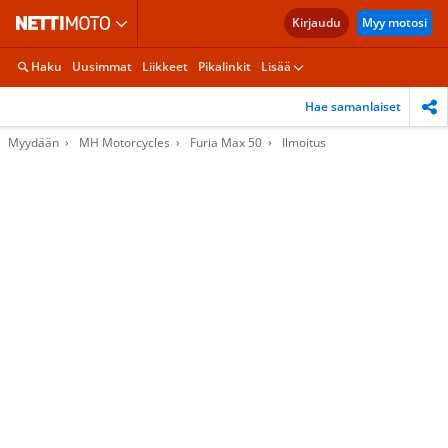
Kirjaudu
Myy motosi
Haku
Uusimmat
Liikkeet
Pikalinkit
Lisää
Hae samanlaiset
Myydään
MH Motorcycles
Furia Max 50
Ilmoitus