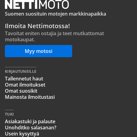
Suomen suosituin motojen markkinapaikka
Ilmoita Nettimotossa!
Tavoitat eniten ostajia ja teet mutkattomat
motokaupat.
Myy motosi
KIRJAUTUNEILLE
Tallennetut haut
Omat ilmoitukset
Omat suosikit
Mainosta ilmoitustasi
TUKI
Asiakastuki ja palaute
Unohditko salasanan?
Usein kysyttyä