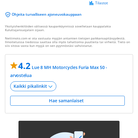
Tilastot
Ohjeita turvalliseen ajoneuvokauppaan
Yksityishenkilöiden välisessä kaupankäynnissä sovelletaan kauppalakia
Kuluttajansuojalain sijaan.
Nettimoto.com ei ota vastuuta myyjän antamien tietojen paikkansapitävyydestä.
Ilmoitetuissa tiedoissa saattaa olla myös tahattomia puutteita tai virheitä. Tieto on
siis sitova vasta kun myyjä on sen pyynnöstäsi vahvistanut.
4.2
Lue 8 MH Motorcycles Furia Max 50 -
arvostelua
Hae samanlaiset