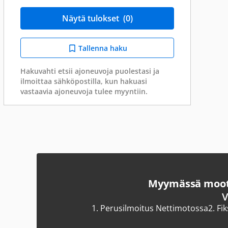
Näytä tulokset
(0)
Tallenna haku
Hakuvahti etsii ajoneuvoja puolestasi ja
ilmoittaa sähköpostilla, kun hakuasi
vastaavia ajoneuvoja tulee myyntiin.
Myymässä moott
V
1.
Perusilmoitus Nettimotossa
2.
Fi