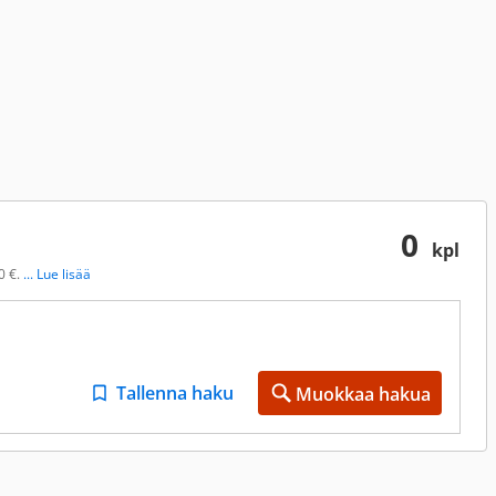
0
kpl
0 €.
... Lue lisää
Tallenna haku
Muokkaa hakua