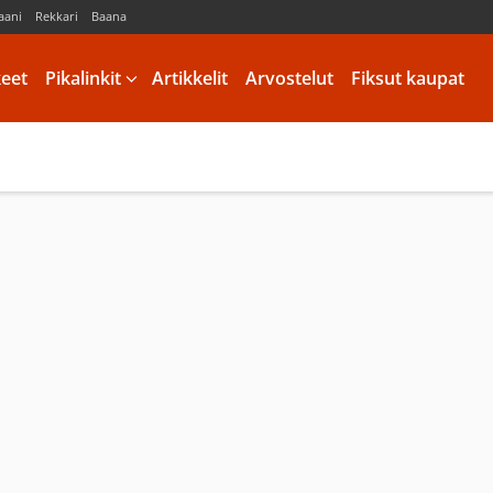
aani
Rekkari
Baana
keet
Pikalinkit
Artikkelit
Arvostelut
Fiksut kaupat