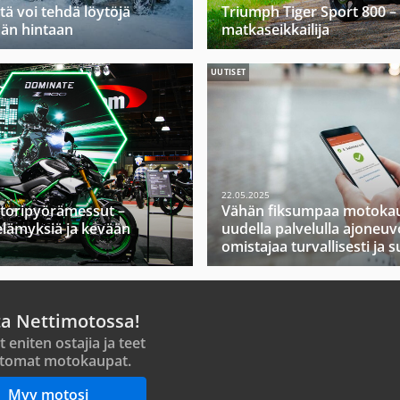
tä voi tehdä löytöjä
Triumph Tiger Sport 800 –
ään hintaan
matkaseikkailija
UUTISET
22.05.2025
toripyörämessut –
Vähän fiksumpaa motokau
elämyksiä ja kevään
uudella palvelulla ajoneuv
omistajaa turvallisesti ja s
ta Nettimotossa!
t eniten ostajia ja teet
tomat motokaupat.
Myy motosi