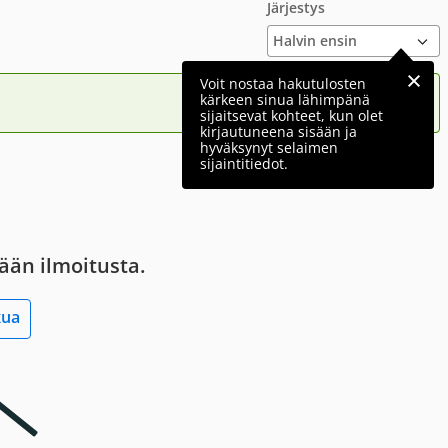
Järjestys
Voit nostaa hakutulosten
kärkeen sinua lähimpänä
sijaitsevat kohteet, kun olet
kirjautuneena sisään ja
hyväksynyt selaimen
sijaintitiedot.
tään ilmoitusta.
kua