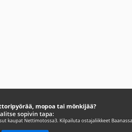
oripyörää, mopoa tai mönkijää?
alitse sopivin tapa:
ksut kaupat Nettimotossa
3.
Kilpailuta ostajaliikkeet Baanass