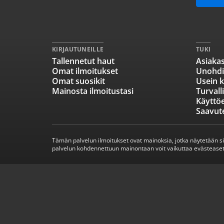
KIRJAUTUNEILLE
TUKI
Tallennetut haut
Asiakas
Omat ilmoitukset
Unohdi
Omat suosikit
Usein k
Mainosta ilmoitustasi
Turvall
Käyttö
Saavut
Tämän palvelun ilmoitukset ovat mainoksia, jotka näytetään s
palvelun kohdennettuun mainontaan voit vaikuttaa evästeaset