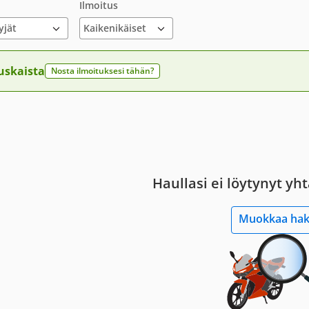
Ilmoitus
yjät
uskaista
Nosta ilmoituksesi tähän?
Haullasi ei löytynyt yh
Muokkaa ha