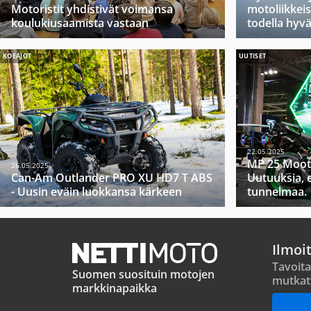
Motoristit yhdistivät voimansa
motoliikkeis
koulukiusaamista vastaan
todella hyv
KOEAJOT
UUTISET
22.05.2025
MP 25 Moot
26.05.2025
Can-Am Outlander PRO XU HD7 T ABS
Uutuuksia, 
- Uusin eväin luokkansa kärkeen
tunnelmaa.
Ilmoi
Tavoita
Suomen suosituin motojen
mutkat
markkinapaikka