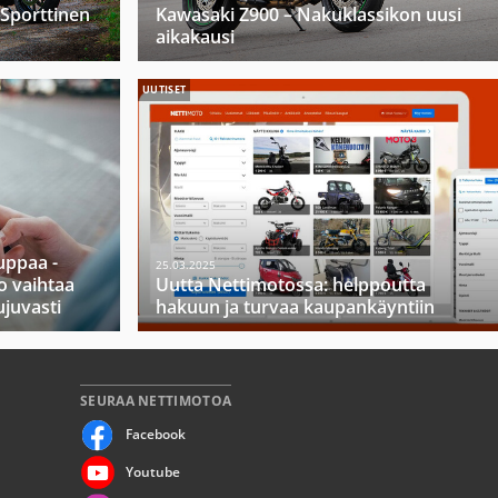
 Sporttinen
Kawasaki Z900 – Nakuklassikon uusi
aikakausi
UUTISET
ppaa -
25.03.2025
o vaihtaa
Uutta Nettimotossa: helppoutta
ujuvasti
hakuun ja turvaa kaupankäyntiin
SEURAA NETTIMOTOA
Facebook
Youtube