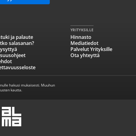
YRITYKSILLE
tuki ja palaute
Hinnasto
tko salasanan?
Mediatiedot
ysyttyä
Palvelut Yrityksille
isuusohjeet
Ota yhteyttä
ehdot
ettavuusseloste
inulle hakusi mukaisesti. Muuhun
usten kautta.