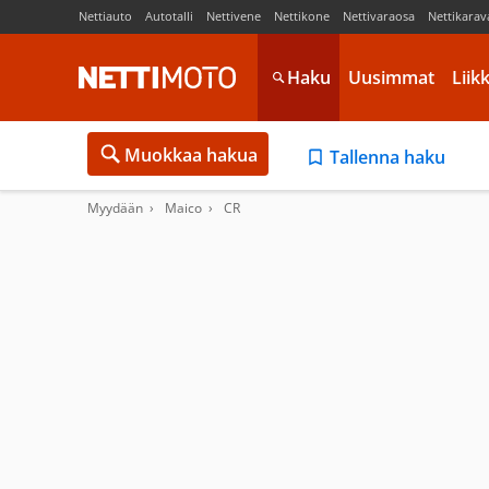
Nettiauto
Autotalli
Nettivene
Nettikone
Nettivaraosa
Nettikarav
Haku
Uusimmat
Liik
Muokkaa hakua
Tallenna haku
Myydään
Maico
CR