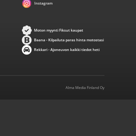
Instagram
Moton myynti Fiksut kaupat
Baana - Kilpailuta paras hinta motostasi
Rekkari - Ajoneuvon kaikki tiedot heti
Alma Media Finland Oy