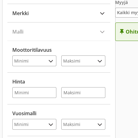
Myyjä
Kaikki my
Merkki
Malli
Ohit
Moottoritilavuus
Hinta
Vuosimalli