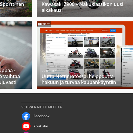
 Sporttinen
Kawasaki Z900 – Nakuklassikon uusi
aikakausi
UUTISET
ppaa -
25.03.2025
o vaihtaa
Uutta Nettimotossa: helppoutta
ujuvasti
hakuun ja turvaa kaupankäyntiin
SEURAA NETTIMOTOA
Facebook
Youtube