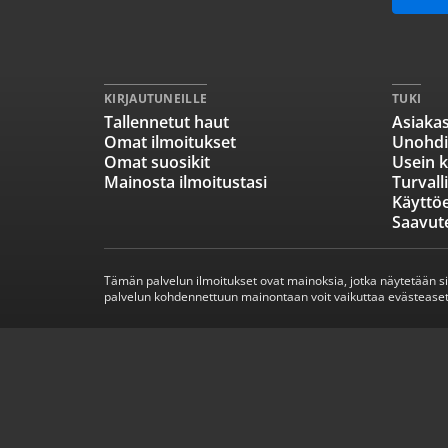
KIRJAUTUNEILLE
TUKI
Tallennetut haut
Asiakas
Omat ilmoitukset
Unohdi
Omat suosikit
Usein k
Mainosta ilmoitustasi
Turvall
Käyttö
Saavut
Tämän palvelun ilmoitukset ovat mainoksia, jotka näytetään s
palvelun kohdennettuun mainontaan voit vaikuttaa evästeaset