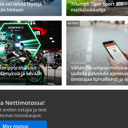
tä voi tehdä löytöjä
Triumph Tiger Sport 800 –
ään hintaan
matkaseikkailija
UUTISET
22.05.2025
toripyörämessut –
Vähän fiksumpaa motokau
elämyksiä ja kevään
uudella palvelulla ajoneuv
omistajaa turvallisesti ja s
ta Nettimotossa!
t eniten ostajia ja teet
tomat motokaupat.
Myy motosi