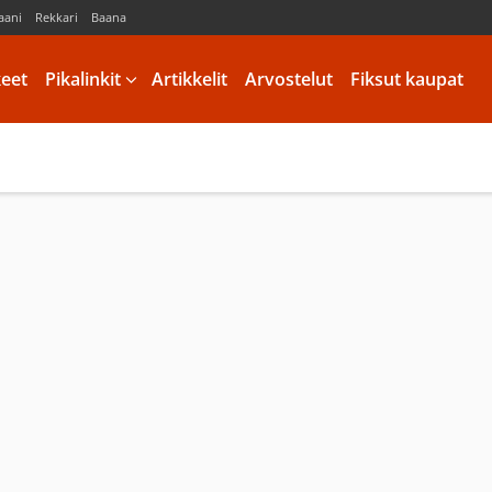
aani
Rekkari
Baana
keet
Pikalinkit
Artikkelit
Arvostelut
Fiksut kaupat