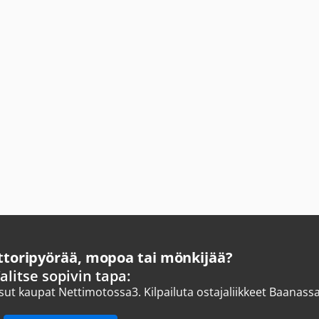
oripyörää, mopoa tai mönkijää?
alitse sopivin tapa:
ksut kaupat Nettimotossa
3.
Kilpailuta ostajaliikkeet Baanass