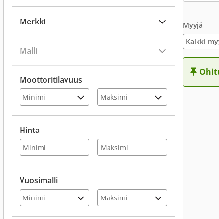
Merkki
Myyjä
Kaikki my
Malli
Ohit
Moottoritilavuus
Hinta
Vuosimalli