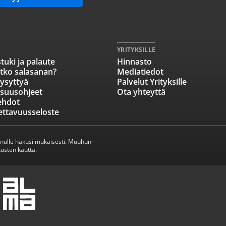
YRITYKSILLE
tuki ja palaute
Hinnasto
tko salasanan?
Mediatiedot
ysyttyä
Palvelut Yrityksille
isuusohjeet
Ota yhteyttä
ehdot
ettavuusseloste
inulle hakusi mukaisesti. Muuhun
usten kautta.