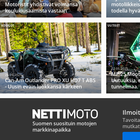
Motoristit yhdistivät voimansa
motoliikkeis
koulukiusaamista vastaan
todella hyv
KOEAJOT
UUTISET
22.05.2025
MP 25 Moot
26.05.2025
Can-Am Outlander PRO XU HD7 T ABS
Uutuuksia, 
- Uusin eväin luokkansa kärkeen
tunnelmaa.
Ilmoi
Tavoita
Suomen suosituin motojen
mutkat
markkinapaikka