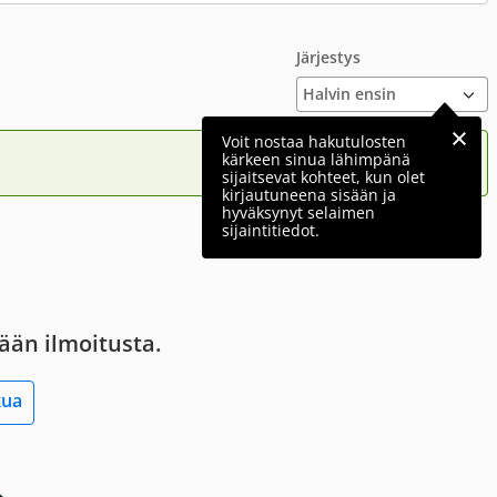
Järjestys
Voit nostaa hakutulosten
kärkeen sinua lähimpänä
sijaitsevat kohteet, kun olet
kirjautuneena sisään ja
hyväksynyt selaimen
sijaintitiedot.
tään ilmoitusta.
kua