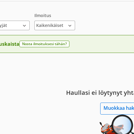
Ilmoitus
yjät
uskaista
Nosta ilmoituksesi tähän?
Haullasi ei löytynyt yh
Muokkaa ha