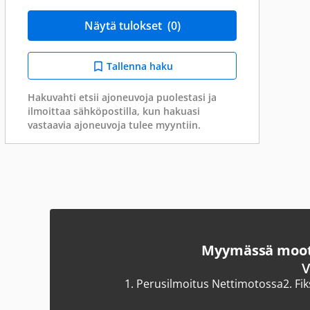
Näytä tulokset
(0)
Tallenna haku
Hakuvahti etsii ajoneuvoja puolestasi ja
ilmoittaa sähköpostilla, kun hakuasi
vastaavia ajoneuvoja tulee myyntiin.
Myymässä moott
V
1.
Perusilmoitus Nettimotossa
2.
Fi