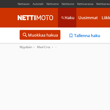
Nettiauto
Autotalli
Nettivene
Nettikone
Nettivaraosa
Nettikarav
Haku
Uusimmat
Liik
Muokkaa hakua
Tallenna haku
Myydään
Mad-Croc
-