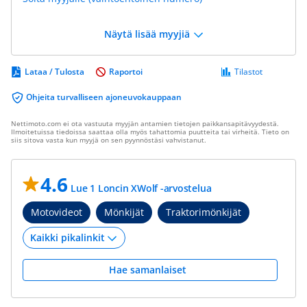
Näytä lisää myyjiä
Lataa / Tulosta
Raportoi
Tilastot
Ohjeita turvalliseen ajoneuvokauppaan
Nettimoto.com ei ota vastuuta myyjän antamien tietojen paikkansapitävyydestä.
Ilmoitetuissa tiedoissa saattaa olla myös tahattomia puutteita tai virheitä. Tieto on
siis sitova vasta kun myyjä on sen pyynnöstäsi vahvistanut.
4.6
Lue 1 Loncin XWolf -arvostelua
Motovideot
Mönkijät
Traktorimönkijät
Hae samanlaiset