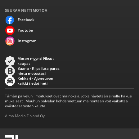
SEURAA NETTIMOTOA
Facebook
Youtube
Instagram
Moton myynti Fiksut
kaupat
Baana - Kilpailuta paras
hinta motostasi
Rekkari - Ajoneuvon
kaikki tiedot heti
Tämän palvelun ilmoitukset ovat mainoksia, jotka näytetään sinulle hakusi
mukaisesti. Muuhun palvelun kohdennettuun mainontaan voit vaikuttaa
evästeasetusten kautta.
Alma Media Finland Oy