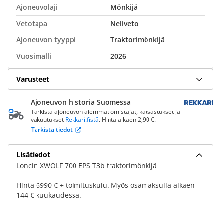
Ajoneuvolaji
Mönkijä
Vetotapa
Neliveto
Ajoneuvon tyyppi
Traktorimönkijä
Vuosimalli
2026
Varusteet
Ajoneuvon historia Suomessa
Tarkista ajoneuvon aiemmat omistajat, katsastukset ja
vakuutukset
Rekkari.fistä
. Hinta alkaen 2,90 €.
Tarkista tiedot
Lisätiedot
Loncin XWOLF 700 EPS T3b traktorimönkijä
Hinta 6990 € + toimituskulu. Myös osamaksulla alkaen
144 € kuukaudessa.