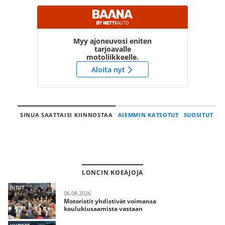
Myy ajoneuvosi eniten
tarjoavalle
motoliikkeelle.
Aloita nyt
SINUA SAATTAISI KIINNOSTAA
AIEMMIN KATSOTUT
SUOSITUT
LONCIN KOEAJOJA
JUTUT
06.08.2026
Motoristit yhdistivät voimansa
koulukiusaamista vastaan