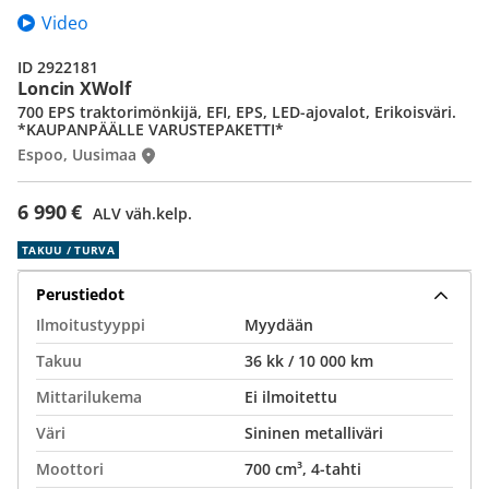
Video
ID 2922181
Loncin XWolf
700 EPS traktorimönkijä, EFI, EPS, LED-ajovalot, Erikoisväri.
*KAUPANPÄÄLLE VARUSTEPAKETTI*
Espoo, Uusimaa
6 990 €
ALV väh.kelp.
TAKUU / TURVA
Perustiedot
Ilmoitustyyppi
Myydään
Takuu
36 kk / 10 000 km
Mittarilukema
Ei ilmoitettu
Väri
Sininen metalliväri
Moottori
700 cm³, 4-tahti