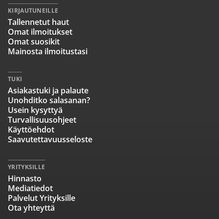
KIRJAUTUNEILLE
Tallennetut haut
Omat ilmoitukset
Omat suosikit
Mainosta ilmoitustasi
TUKI
Asiakastuki ja palaute
Unohditko salasanan?
Usein kysyttyä
Turvallisuusohjeet
Käyttöehdot
Saavutettavuusseloste
YRITYKSILLE
Hinnasto
Mediatiedot
Palvelut Yrityksille
Ota yhteyttä