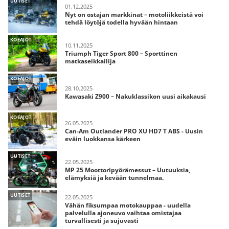
UUTISET
01.12.2025
Nyt on ostajan markkinat – motoliikkeistä voi
tehdä löytöjä todella hyvään hintaan
KOEAJOT
10.11.2025
Triumph Tiger Sport 800 – Sporttinen
matkaseikkailija
KOEAJOT
28.10.2025
Kawasaki Z900 – Nakuklassikon uusi aikakausi
KOEAJOT
26.05.2025
Can-Am Outlander PRO XU HD7 T ABS - Uusin
eväin luokkansa kärkeen
UUTISET
22.05.2025
MP 25 Moottoripyörämessut – Uutuuksia,
elämyksiä ja kevään tunnelmaa.
UUTISET
22.05.2025
Vähän fiksumpaa motokauppaa - uudella
palvelulla ajoneuvo vaihtaa omistajaa
turvallisesti ja sujuvasti