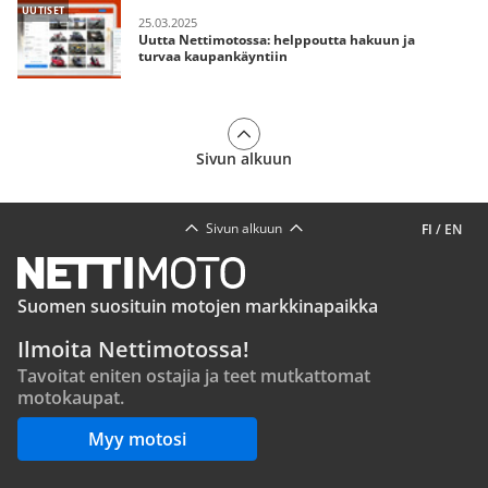
UUTISET
25.03.2025
Uutta Nettimotossa: helppoutta hakuun ja
turvaa kaupankäyntiin
Sivun alkuun
Sivun alkuun
FI
/
EN
Suomen suosituin motojen markkinapaikka
Ilmoita Nettimotossa!
Tavoitat eniten ostajia ja teet mutkattomat
motokaupat.
Myy motosi