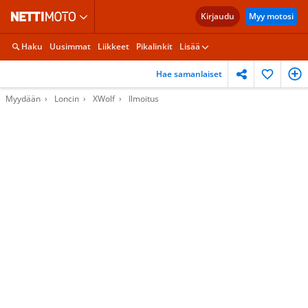
Kirjaudu
Myy motosi
Haku
Uusimmat
Liikkeet
Pikalinkit
Lisää
Hae samanlaiset
Myydään
Loncin
XWolf
Ilmoitus