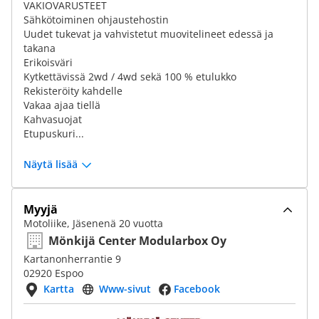
VAKIOVARUSTEET
Sähkötoiminen ohjaustehostin
Uudet tukevat ja vahvistetut muovitelineet edessä ja
takana
Erikoisväri
Kytkettävissä 2wd / 4wd sekä 100 % etulukko
Rekisteröity kahdelle
Vakaa ajaa tiellä
Kahvasuojat
Etupuskuri...
Näytä lisää
Myyjä
Motoliike, Jäsenenä 20 vuotta
Mönkijä Center Modularbox Oy
Kartanonherrantie 9
02920 Espoo
Kartta
Www-sivut
Facebook