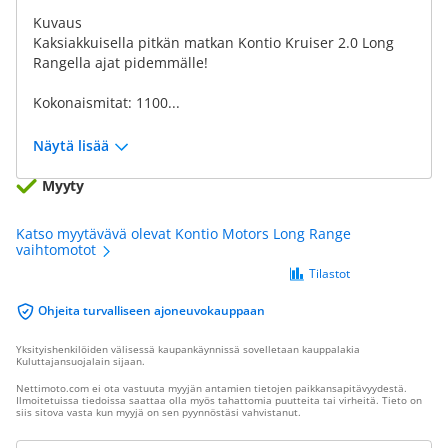
Kuvaus
Kaksiakkuisella pitkän matkan Kontio Kruiser 2.0 Long
Rangella ajat pidemmälle!
Kokonaismitat: 1100...
Näytä lisää
Myyty
Katso myytävävä olevat Kontio Motors Long Range
vaihtomotot
Tilastot
Ohjeita turvalliseen ajoneuvokauppaan
Yksityishenkilöiden välisessä kaupankäynnissä sovelletaan kauppalakia
Kuluttajansuojalain sijaan.
Nettimoto.com ei ota vastuuta myyjän antamien tietojen paikkansapitävyydestä.
Ilmoitetuissa tiedoissa saattaa olla myös tahattomia puutteita tai virheitä. Tieto on
siis sitova vasta kun myyjä on sen pyynnöstäsi vahvistanut.