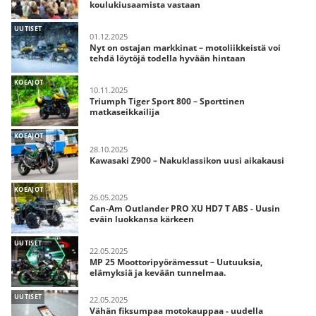
koulukiusaamista vastaan
UUTISET
01.12.2025
Nyt on ostajan markkinat – motoliikkeistä voi
tehdä löytöjä todella hyvään hintaan
KOEAJOT
10.11.2025
Triumph Tiger Sport 800 – Sporttinen
matkaseikkailija
KOEAJOT
28.10.2025
Kawasaki Z900 – Nakuklassikon uusi aikakausi
KOEAJOT
26.05.2025
Can-Am Outlander PRO XU HD7 T ABS - Uusin
eväin luokkansa kärkeen
UUTISET
22.05.2025
MP 25 Moottoripyörämessut – Uutuuksia,
elämyksiä ja kevään tunnelmaa.
UUTISET
22.05.2025
Vähän fiksumpaa motokauppaa - uudella