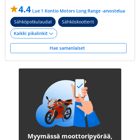
4.4
Lue 1 Kontio Motors Long Range -arvostelua
Sähköpotkulaudat
Sähköskootterit
Hae samanlaiset
Myymässä moottoripyörää,