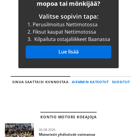
mopoa tai mönkijää?
Valitse sopivin tapa:
1.
Perusilmoitus Nettimotossa
2.
Fiksut kaupat Nettimotossa
3.
Kilpailuta ostajaliikkeet Baanassa
Lue lisää
SINUA SAATTAISI KIINNOSTAA
AIEMMIN KATSOTUT
SUOSITUT
KONTIO MOTORS KOEAJOJA
JUTUT
06.08.2026
Motoristit yhdistivät voimansa