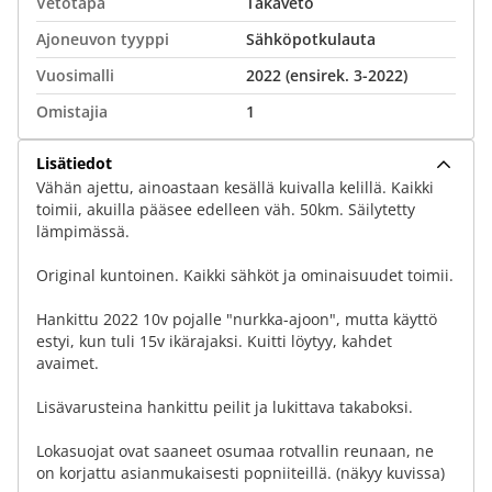
Vetotapa
Takaveto
Ajoneuvon tyyppi
Sähköpotkulauta
Vuosimalli
2022 (ensirek. 3-2022)
Omistajia
1
Lisätiedot
Vähän ajettu, ainoastaan kesällä kuivalla kelillä. Kaikki
toimii, akuilla pääsee edelleen väh. 50km. Säilytetty
lämpimässä.
Original kuntoinen. Kaikki sähköt ja ominaisuudet toimii.
Hankittu 2022 10v pojalle "nurkka-ajoon", mutta käyttö
estyi, kun tuli 15v ikärajaksi. Kuitti löytyy, kahdet
avaimet.
Lisävarusteina hankittu peilit ja lukittava takaboksi.
Lokasuojat ovat saaneet osumaa rotvallin reunaan, ne
on korjattu asianmukaisesti popniiteillä. (näkyy kuvissa)