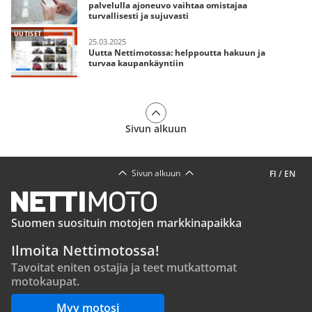
palvelulla ajoneuvo vaihtaa omistajaa
turvallisesti ja sujuvasti
UUTISET
25.03.2025
Uutta Nettimotossa: helppoutta hakuun ja
turvaa kaupankäyntiin
Sivun alkuun
Sivun alkuun
FI
/
EN
Suomen suosituin motojen markkinapaikka
Ilmoita Nettimotossa!
Tavoitat eniten ostajia ja teet mutkattomat
motokaupat.
Myy motosi