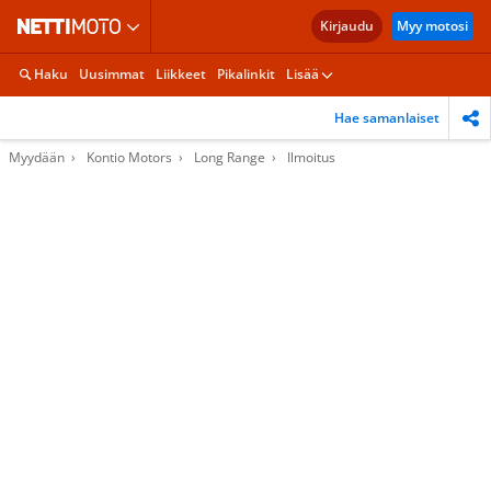
Kirjaudu
Myy motosi
Haku
Uusimmat
Liikkeet
Pikalinkit
Lisää
Hae samanlaiset
Myydään
Kontio Motors
Long Range
Ilmoitus