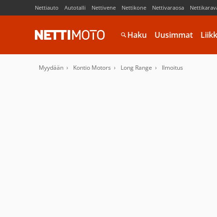
Nettiauto
Autotalli
Nettivene
Nettikone
Nettivaraosa
Nettikarav
Haku
Uusimmat
Liik
Myydään
Kontio Motors
Long Range
Ilmoitus