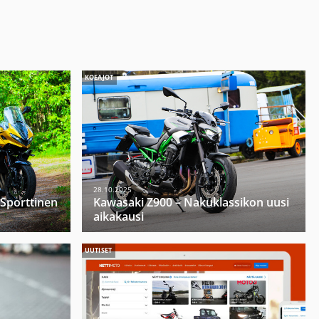
KOEAJOT
28.10.2025
 Sporttinen
Kawasaki Z900 – Nakuklassikon uusi
aikakausi
UUTISET