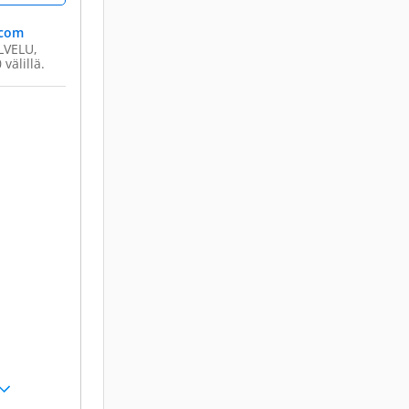
.com
ALVELU,
välillä.