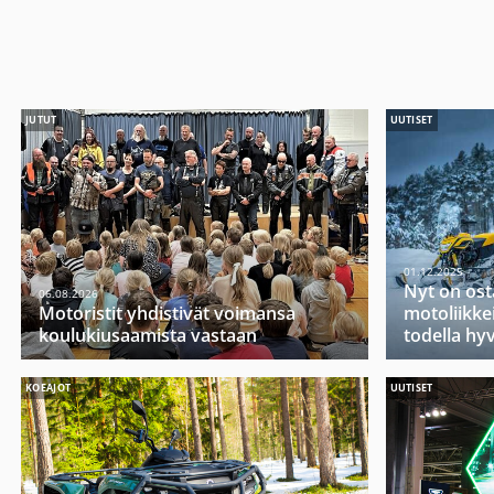
JUTUT
UUTISET
01.12.2025
Nyt on ost
06.08.2026
Motoristit yhdistivät voimansa
motoliikkei
koulukiusaamista vastaan
todella hy
KOEAJOT
UUTISET