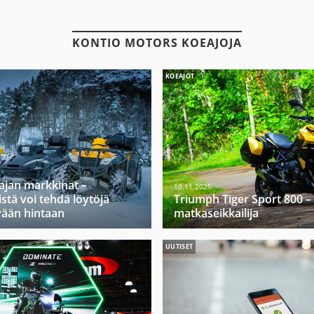
KONTIO MOTORS KOEAJOJA
KOEAJOT
ajan markkinat –
10.11.2025
stä voi tehdä löytöjä
Triumph Tiger Sport 800 –
vään hintaan
matkaseikkailija
UUTISET