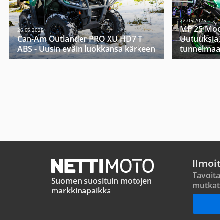
22.05.2025
MP 25 Moo
26.05.2025
Can-Am Outlander PRO XU HD7 T
Uutuuksia,
ABS - Uusin eväin luokkansa kärkeen
tunnelmaa
Ilmoi
Tavoita
Suomen suosituin motojen
mutkat
markkinapaikka