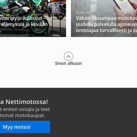
22.05.2025
ttoripyörämessut –
Vähän fiksumpaa motokau
 elämyksiä ja kevään
uudella palvelulla ajoneuv
.
omistajaa turvallisesti ja s
Sivun alkuun
ta Nettimotossa!
t eniten ostajia ja teet
tomat motokaupat.
Myy motosi