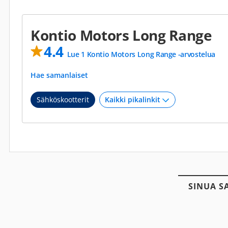
Kontio Motors Long Range
4.4
Lue 1 Kontio Motors Long Range -arvostelua
Hae samanlaiset
Sähköskootterit
SINUA S