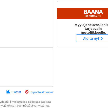
Myy ajoneuvosi eni
tarjoavalle
motoliikkeelle.
Aloita nyt
Tilastot
Raportoi ilmoitus
destä. Ilmoitetuissa tiedoissa saattaa
n myyjä on sen pyynnöstäsi vahvistanut.