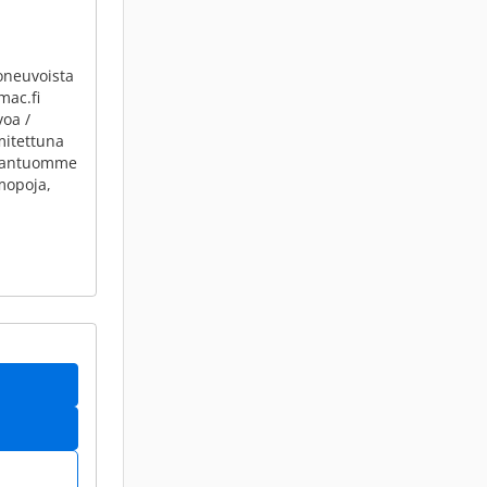
joneuvoista
mac.fi
voa /
imitettuna
ahantuomme
mopoja,