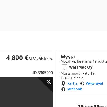
4 890 €
Myyjä
ALV väh.kelp.
Motoliike, Jäsenenä 19 vuott
WestMac Oy
ID 3305200
Mustanportinkatu 19
18100 Heinola
Kartta
Www-sivut
Facebook