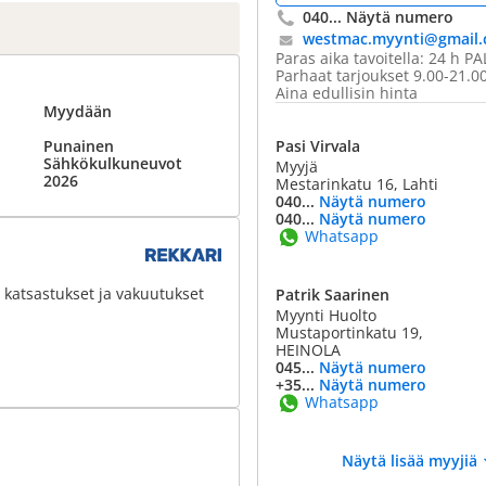
040...
Näytä numero
westmac.myynti@​gmail
Paras aika tavoitella: 24 h P
Parhaat tarjoukset 9.00-21.00 
Aina edullisin hinta
Myydään
Punainen
Pasi Virvala
Sähkökulkuneuvot
Myyjä
2026
Mestarinkatu 16, Lahti
040...
Näytä numero
040...
Näytä numero
Whatsapp
 katsastukset ja vakuutukset
Patrik Saarinen
Myynti Huolto
Mustaportinkatu 19,
HEINOLA
045...
Näytä numero
+35...
Näytä numero
Whatsapp
Näytä lisää myyjiä