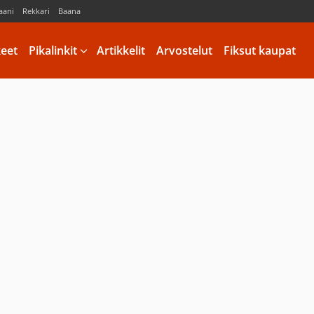
aani
Rekkari
Baana
keet
Pikalinkit
Artikkelit
Arvostelut
Fiksut kaupat