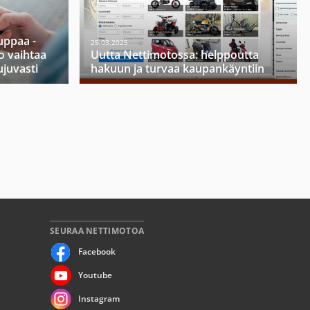
ppaa -
25.03.2025
o vaihtaa
Uutta Nettimotossa: helppoutta
ujuvasti
hakuun ja turvaa kaupankäyntiin
SEURAA NETTIMOTOA
Facebook
Youtube
Instagram