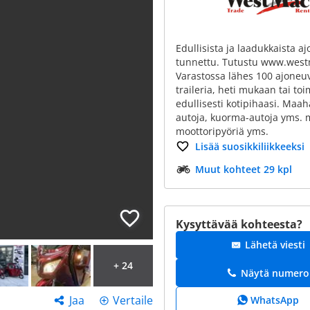
Edullisista ja laadukkaista a
tunnettu. Tutustu www.west
Varastossa lähes 100 ajoneu
traileria, heti mukaan tai to
edullisesti kotipihaasi. Ma
autoja, kuorma-autoja yms. 
moottoripyöriä yms.
Lisää suosikkiliikkeeksi
Muut kohteet 29 kpl
Kysyttävää kohteesta?
Lähetä viesti
+ 24
Näytä numero
Jaa
Vertaile
WhatsApp