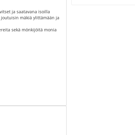
itset ja saatavana isoilla
 joutuisin mäkiä ylittämään ja
ereita sekä mönkijöitä monia