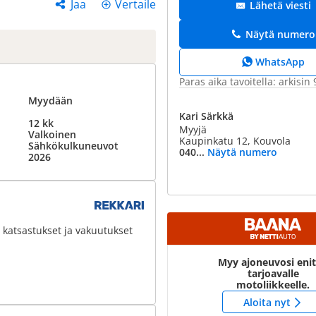
Jaa
Vertaile
Lähetä viesti
Näytä numero
WhatsApp
Paras aika tavoitella: arkisin
Myydään
Kari Särkkä
12 kk
Myyjä
Valkoinen
Kaupinkatu 12, Kouvola
Sähkökulkuneuvot
040...
Näytä numero
2026
 katsastukset ja vakuutukset
Myy ajoneuvosi eni
tarjoavalle
motoliikkeelle.
Aloita nyt