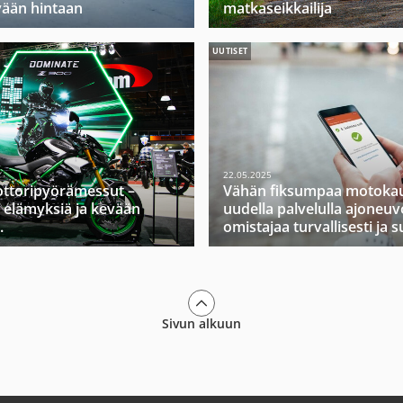
vään hintaan
matkaseikkailija
UUTISET
22.05.2025
ttoripyörämessut –
Vähän fiksumpaa motokau
 elämyksiä ja kevään
uudella palvelulla ajoneuv
.
omistajaa turvallisesti ja s
Sivun alkuun