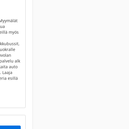
 Myymälät
lua
eillä myös
ikkubussit,
uokralle
uvolan
palvelu alk
aita auto
. Laaja
eria esillä