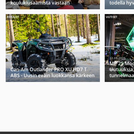
koulukiusaamista vastaan
todella hy
KOEAJOT
UUTISET
22.05.2025
MP 25 Moo
26.05.2025
Can-Am Outlander PRO XU HD7 T
Uutuuksia,
ABS - Uusin eväin luokkansa kärkeen
tunnelmaa