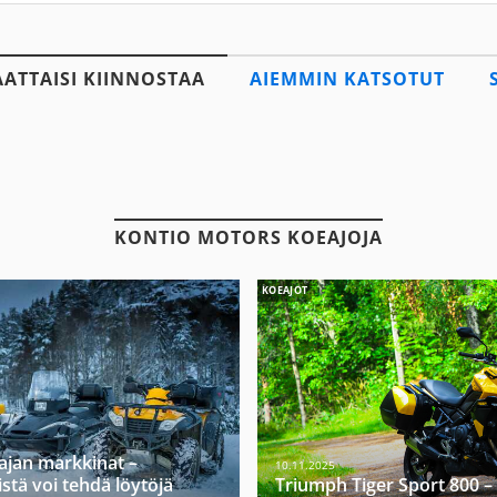
AATTAISI KIINNOSTAA
AIEMMIN KATSOTUT
KONTIO MOTORS KOEAJOJA
KOEAJOT
ajan markkinat –
10.11.2025
stä voi tehdä löytöjä
Triumph Tiger Sport 800 –