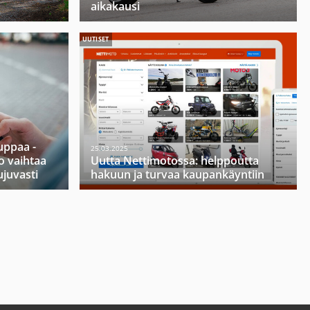
aikakausi
UUTISET
ppaa -
25.03.2025
o vaihtaa
Uutta Nettimotossa: helppoutta
ujuvasti
hakuun ja turvaa kaupankäyntiin