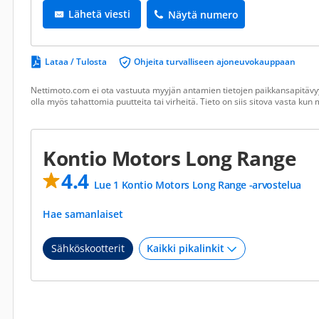
Lähetä viesti
Näytä numero
Lataa / Tulosta
Ohjeita turvalliseen ajoneuvokauppaan
Nettimoto.com ei ota vastuuta myyjän antamien tietojen paikkansapitävyy
olla myös tahattomia puutteita tai virheitä. Tieto on siis sitova vasta ku
Kontio Motors Long Range
4.4
Lue 1 Kontio Motors Long Range -arvostelua
Hae samanlaiset
Sähköskootterit