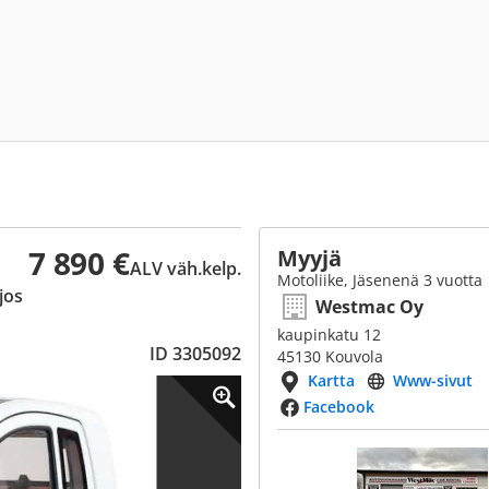
7 890 €
Myyjä
ALV väh.kelp.
Motoliike, Jäsenenä 3 vuotta
jos
Westmac Oy
kaupinkatu 12
ID 3305092
45130 Kouvola
Kartta
Www-sivut
Facebook