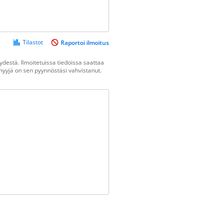
Tilastot
Raportoi ilmoitus
destä. Ilmoitetuissa tiedoissa saattaa
n myyjä on sen pyynnöstäsi vahvistanut.