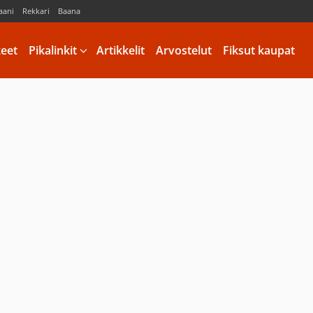
aani
Rekkari
Baana
keet
Pikalinkit
Artikkelit
Arvostelut
Fiksut kaupat