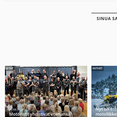
SINUA S
JUTUT
UUTISET
01.12.2025
Nyt on ost
06.08.2026
Motoristit yhdistivät voimansa
motoliikkei