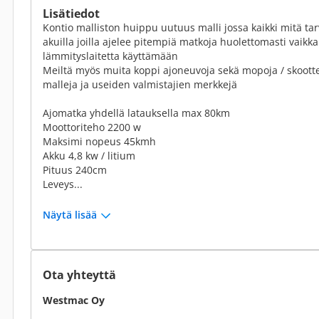
Lisätiedot
Kontio malliston huippu uutuus malli jossa kaikki mitä tarv
akuilla joilla ajelee pitempiä matkoja huolettomasti vaikka
lämmityslaitetta käyttämään
Meiltä myös muita koppi ajoneuvoja sekä mopoja / skoott
malleja ja useiden valmistajien merkkejä
Ajomatka yhdellä latauksella max 80km
Moottoriteho 2200 w
Maksimi nopeus 45kmh
Akku 4,8 kw / litium
Pituus 240cm
Leveys...
Näytä lisää
Ota yhteyttä
Westmac Oy