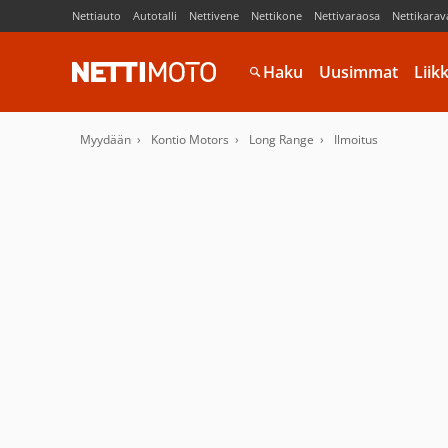
Nettiauto
Autotalli
Nettivene
Nettikone
Nettivaraosa
Nettikarav
Haku
Uusimmat
Liik
Myydään
Kontio Motors
Long Range
Ilmoitus