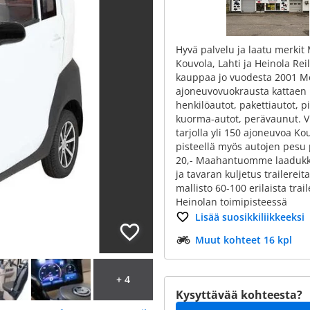
Hyvä palvelu ja laatu merkit
Kouvola, Lahti ja Heinola Rei
kauppaa jo vuodesta 2001 M
ajoneuvovuokrausta kattaen
henkilöautot, pakettiautot, p
kuorma-autot, perävaunut. V
tarjolla yli 150 ajoneuvoa Ko
pisteellä myös autojen pesu 
20,- Maahantuomme laadukk
ja tavaran kuljetus trailereita
mallisto 60-100 erilaista trail
Heinolan toimipisteessä
Lisää suosikkiliikkeeksi
Muut kohteet 16 kpl
+ 4
Kysyttävää kohteesta?