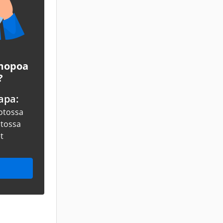
 mopoa
?
apa:
otossa
otossa
et