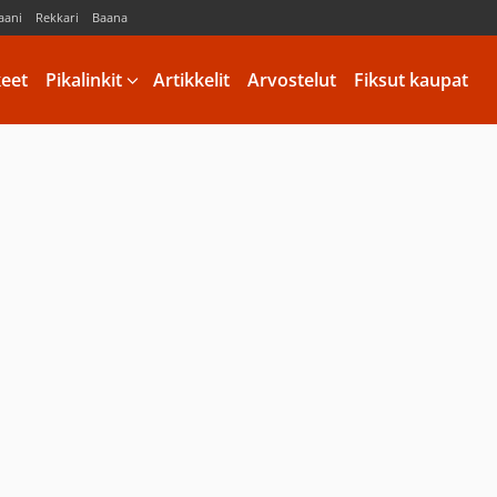
aani
Rekkari
Baana
keet
Pikalinkit
Artikkelit
Arvostelut
Fiksut kaupat