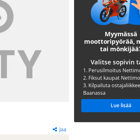
Myymässä
moottoripyörää,
tai mönkijää
Valitse sopivin t
1.
Perusilmoitus Nettim
2.
Fiksut kaupat Nettim
3.
Kilpailuta ostajaliikke
Baanassa
Lue lisää
Jaa