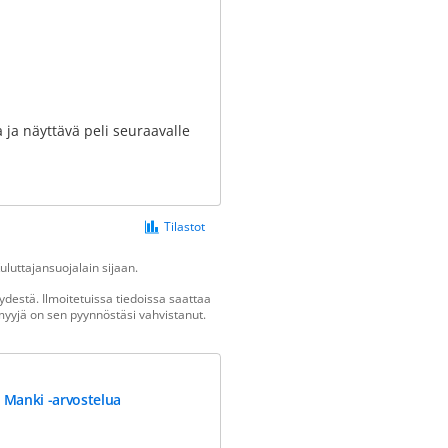
a ja näyttävä peli seuraavalle
Tilastot
luttajansuojalain sijaan.
destä. Ilmoitetuissa tiedoissa saattaa
n myyjä on sen pyynnöstäsi vahvistanut.
 Manki -arvostelua