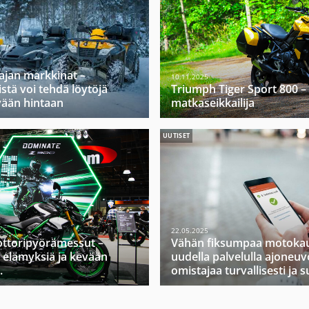
ajan markkinat –
10.11.2025
stä voi tehdä löytöjä
Triumph Tiger Sport 800 –
vään hintaan
matkaseikkailija
UUTISET
22.05.2025
ttoripyörämessut –
Vähän fiksumpaa motokau
 elämyksiä ja kevään
uudella palvelulla ajoneuv
.
omistajaa turvallisesti ja s