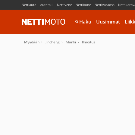
Nettiauto
Autotalli
Nettivene
Nettikone
Nettivaraosa
Nettikarav
Haku
Uusimmat
Liik
Myydään
Jincheng
Manki
Ilmoitus