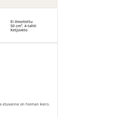
Ei ilmoitettu
50 cm³, 4-tahti
Ketjuveto
i ja etuvanne on hieman kiero.