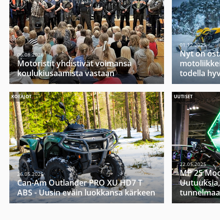
01.12.2025
Nyt on ost
06.08.2026
Motoristit yhdistivät voimansa
motoliikkei
koulukiusaamista vastaan
todella hy
KOEAJOT
UUTISET
22.05.2025
MP 25 Moo
26.05.2025
Can-Am Outlander PRO XU HD7 T
Uutuuksia,
ABS - Uusin eväin luokkansa kärkeen
tunnelmaa