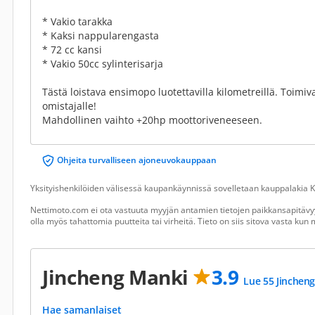
* Vakio tarakka
* Kaksi nappularengasta
* 72 cc kansi
* Vakio 50cc sylinterisarja
Tästä loistava ensimopo luotettavilla kilometreillä. Toimiv
omistajalle!
Mahdollinen vaihto +20hp moottoriveneeseen.
Ohjeita turvalliseen ajoneuvokauppaan
Yksityishenkilöiden välisessä kaupankäynnissä sovelletaan kauppalakia Ku
Nettimoto.com ei ota vastuuta myyjän antamien tietojen paikkansapitävyy
olla myös tahattomia puutteita tai virheitä. Tieto on siis sitova vasta ku
Jincheng Manki
3.9
Lue 55 Jincheng
Hae samanlaiset