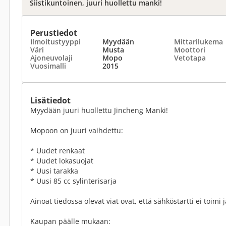
Siistikuntoinen, juuri huollettu manki!
Perustiedot
Ilmoitustyyppi
Myydään
Mittarilukema
Väri
Musta
Moottori
Ajoneuvolaji
Mopo
Vetotapa
Vuosimalli
2015
Lisätiedot
Myydään juuri huollettu Jincheng Manki!
Mopoon on juuri vaihdettu:
* Uudet renkaat
* Uudet lokasuojat
* Uusi tarakka
* Uusi 85 cc sylinterisarja
Ainoat tiedossa olevat viat ovat, että sähköstartti ei toim
Kaupan päälle mukaan: