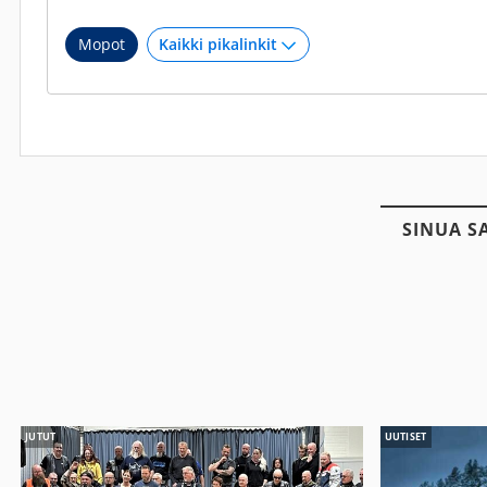
Mopot
SINUA S
JUTUT
UUTISET