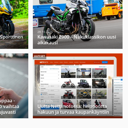
28.10.2025
 Sporttinen
Kawasaki Z900 – Nakuklassikon uusi
aikakausi
UUTISET
ppaa -
25.03.2025
o vaihtaa
Uutta Nettimotossa: helppoutta
ujuvasti
hakuun ja turvaa kaupankäyntiin