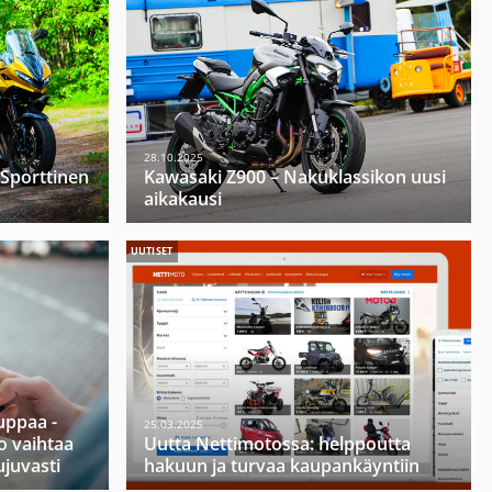
28.10.2025
 Sporttinen
Kawasaki Z900 – Nakuklassikon uusi
aikakausi
UUTISET
ppaa -
25.03.2025
o vaihtaa
Uutta Nettimotossa: helppoutta
ujuvasti
hakuun ja turvaa kaupankäyntiin