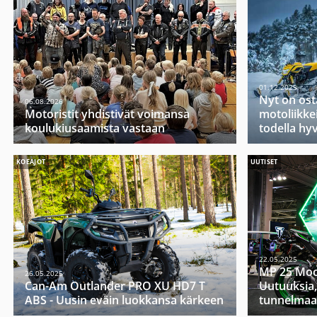
01.12.2025
Nyt on ost
06.08.2026
Motoristit yhdistivät voimansa
motoliikkei
koulukiusaamista vastaan
todella hy
KOEAJOT
UUTISET
22.05.2025
MP 25 Moo
26.05.2025
Can-Am Outlander PRO XU HD7 T
Uutuuksia,
ABS - Uusin eväin luokkansa kärkeen
tunnelmaa