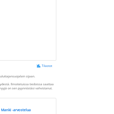
Tilastot
luttajansuojalain sijaan.
destä. Ilmoitetuissa tiedoissa saattaa
n myyjä on sen pyynnöstäsi vahvistanut.
 Manki -arvostelua