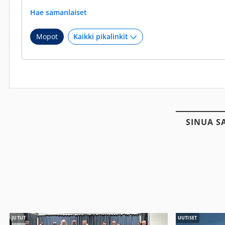
Hae samanlaiset
Mopot
SINUA S
JUTUT
UUTISET