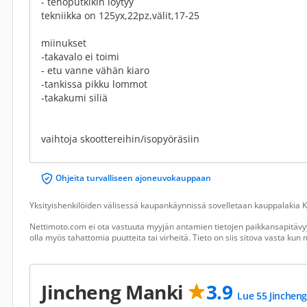
- tehoputkikin löytyy
tekniikka on 125yx,22pz,välit,17-25
miinukset
-takavalo ei toimi
- etu vanne vähän kiaro
-tankissa pikku lommot
-takakumi siliä
vaihtoja skoottereihin/isopyöräsiin
Ohjeita turvalliseen ajoneuvokauppaan
Yksityishenkilöiden välisessä kaupankäynnissä sovelletaan kauppalakia Ku
Nettimoto.com ei ota vastuuta myyjän antamien tietojen paikkansapitävyy
olla myös tahattomia puutteita tai virheitä. Tieto on siis sitova vasta ku
Jincheng Manki
3.9
Lue 55 Jincheng