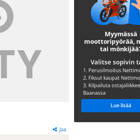
Myymässä
moottoripyörää,
tai mönkijää
Valitse sopivin t
1.
Perusilmoitus Nettim
2.
Fiksut kaupat Nettim
3.
Kilpailuta ostajaliikke
Baanassa
Lue lisää
Jaa