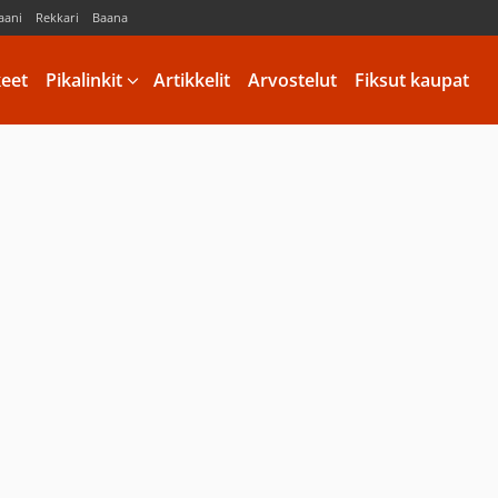
aani
Rekkari
Baana
keet
Pikalinkit
Artikkelit
Arvostelut
Fiksut kaupat