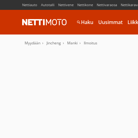
Nettiauto
Autotalli
Nettivene
Nettikone
Nettivaraosa
Nettikarav
Haku
Uusimmat
Liik
Myydään
Jincheng
Manki
Ilmoitus