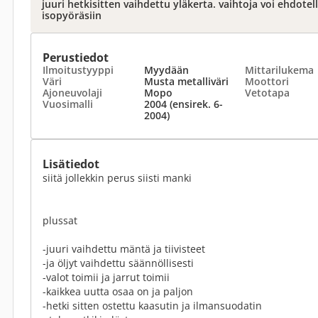
juuri hetkisitten vaihdettu yläkerta. vaihtoja voi ehdotel
isopyöräsiin
Perustiedot
Ilmoitustyyppi
Myydään
Mittarilukema
Väri
Musta metalliväri
Moottori
Ajoneuvolaji
Mopo
Vetotapa
Vuosimalli
2004 (ensirek. 6-
2004)
Lisätiedot
siitä jollekkin perus siisti manki
plussat
-juuri vaihdettu mäntä ja tiivisteet
-ja öljyt vaihdettu säännöllisesti
-valot toimii ja jarrut toimii
-kaikkea uutta osaa on ja paljon
-hetki sitten ostettu kaasutin ja ilmansuodatin