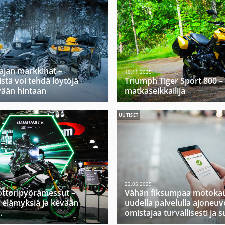
ajan markkinat –
10.11.2025
stä voi tehdä löytöjä
Triumph Tiger Sport 800 –
vään hintaan
matkaseikkailija
UUTISET
22.05.2025
ttoripyörämessut –
Vähän fiksumpaa motokau
 elämyksiä ja kevään
uudella palvelulla ajoneuv
.
omistajaa turvallisesti ja s