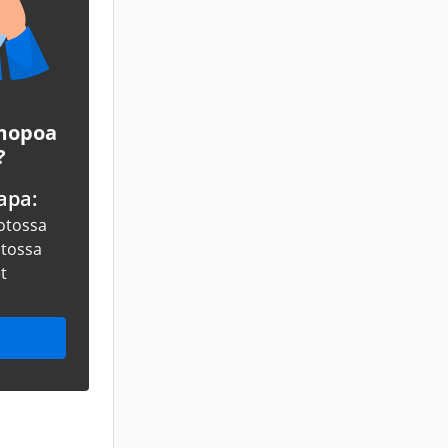
 mopoa
?
apa:
otossa
otossa
et