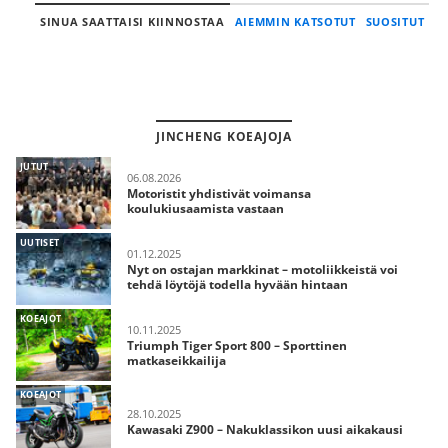
SINUA SAATTAISI KIINNOSTAA
AIEMMIN KATSOTUT
SUOSITUT
JINCHENG KOEAJOJA
JUTUT
06.08.2026
Motoristit yhdistivät voimansa
koulukiusaamista vastaan
UUTISET
01.12.2025
Nyt on ostajan markkinat – motoliikkeistä voi
tehdä löytöjä todella hyvään hintaan
KOEAJOT
10.11.2025
Triumph Tiger Sport 800 – Sporttinen
matkaseikkailija
KOEAJOT
28.10.2025
Kawasaki Z900 – Nakuklassikon uusi aikakausi