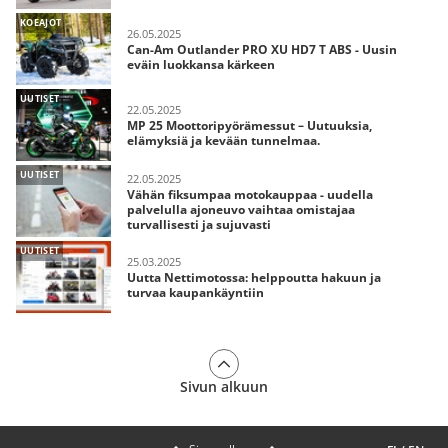
KOEAJOT
26.05.2025
Can-Am Outlander PRO XU HD7 T ABS - Uusin
eväin luokkansa kärkeen
UUTISET
22.05.2025
MP 25 Moottoripyörämessut – Uutuuksia,
elämyksiä ja kevään tunnelmaa.
UUTISET
22.05.2025
Vähän fiksumpaa motokauppaa - uudella
palvelulla ajoneuvo vaihtaa omistajaa
turvallisesti ja sujuvasti
UUTISET
25.03.2025
Uutta Nettimotossa: helppoutta hakuun ja
turvaa kaupankäyntiin
Sivun alkuun