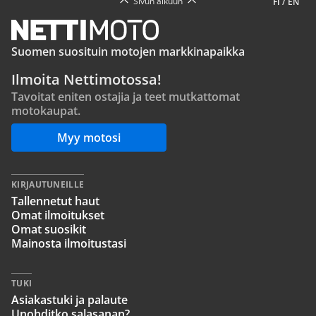
Sivun alkuun
FI
/
EN
Suomen suosituin motojen markkinapaikka
Ilmoita Nettimotossa!
Tavoitat eniten ostajia ja teet mutkattomat
motokaupat.
Myy motosi
KIRJAUTUNEILLE
Tallennetut haut
Omat ilmoitukset
Omat suosikit
Mainosta ilmoitustasi
TUKI
Asiakastuki ja palaute
Unohditko salasanan?