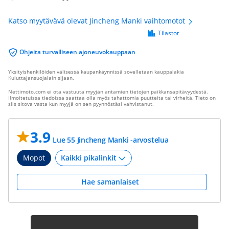
Katso myytävävä olevat Jincheng Manki vaihtomotot
Tilastot
Ohjeita turvalliseen ajoneuvokauppaan
Yksityishenkilöiden välisessä kaupankäynnissä sovelletaan kauppalakia
Kuluttajansuojalain sijaan.
Nettimoto.com ei ota vastuuta myyjän antamien tietojen paikkansapitävyydestä.
Ilmoitetuissa tiedoissa saattaa olla myös tahattomia puutteita tai virheitä. Tieto on
siis sitova vasta kun myyjä on sen pyynnöstäsi vahvistanut.
3.9
Lue 55 Jincheng Manki -arvostelua
Mopot
Hae samanlaiset