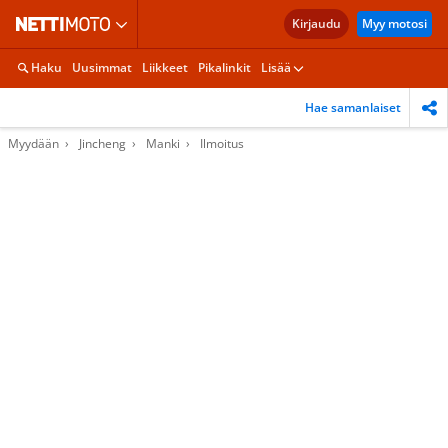
Kirjaudu
Myy motosi
Haku
Uusimmat
Liikkeet
Pikalinkit
Lisää
Hae samanlaiset
Myydään
Jincheng
Manki
Ilmoitus