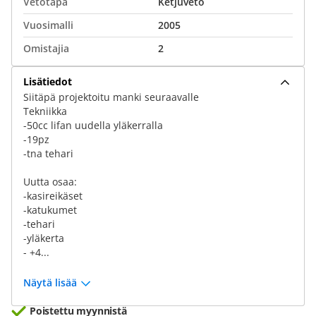
Vetotapa
Ketjuveto
Vuosimalli
2005
Omistajia
2
Lisätiedot
Siitäpä projektoitu manki seuraavalle
Tekniikka
-50cc lifan uudella yläkerralla
-19pz
-tna tehari
Uutta osaa:
-kasireikäset
-katukumet
-tehari
-yläkerta
- +4...
Näytä lisää
Poistettu myynnistä