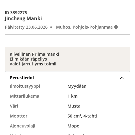
ID 3392275
Jincheng Manki
Päivitetty 23.06.2026
Muhos, Pohjois-Pohjanmaa
Kilvellinen Priima manki
Ei mikään räpellys
Valot jarrut yms toimii
Perustiedot
Ilmoitustyyppi
Myydään
Mittarilukema
1 km
Väri
Musta
Moottori
50 cm³, 4-tahti
Ajoneuvolaji
Mopo