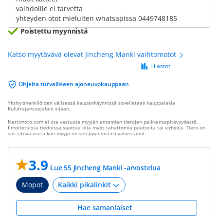
vaihdoille ei tarvetta
yhteyden otot mieluiten whatsapissa 0449748185
Poistettu myynnistä
Katso myytävävä olevat Jincheng Manki vaihtomotot
Tilastot
Ohjeita turvalliseen ajoneuvokauppaan
Yksityishenkilöiden välisessä kaupankäynnissä sovelletaan kauppalakia
Kuluttajansuojalain sijaan.
Nettimoto.com ei ota vastuuta myyjän antamien tietojen paikkansapitävyydestä.
Ilmoitetuissa tiedoissa saattaa olla myös tahattomia puutteita tai virheitä. Tieto on
siis sitova vasta kun myyjä on sen pyynnöstäsi vahvistanut.
3.9
Lue 55 Jincheng Manki -arvostelua
Mopot
Hae samanlaiset