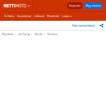
Kirjaudu
Myy motosi
Haku
Uusimmat
Liikkeet
Pikalinkit
Lisää
Hae samanlaiset
Myydään
Jincheng
Manki
Ilmoitus