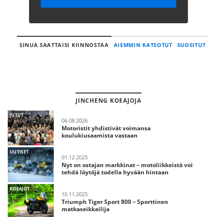
SINUA SAATTAISI KIINNOSTAA
AIEMMIN KATSOTUT
SUOSITUT
JINCHENG KOEAJOJA
JUTUT
06.08.2026
Motoristit yhdistivät voimansa
koulukiusaamista vastaan
UUTISET
01.12.2025
Nyt on ostajan markkinat – motoliikkeistä voi
tehdä löytöjä todella hyvään hintaan
KOEAJOT
10.11.2025
Triumph Tiger Sport 800 – Sporttinen
matkaseikkailija