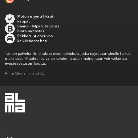
Moton myynti Fiksut
kaupat
Baana - Kilpailuta paras
hinta motostasi
Rekkari - Ajoneuvon
kaikki tiedot heti
Tämän palvelun ilmoitukset ovat mainoksia, jotka näytetään sinulle hakusi
mukaisesti. Muuhun palvelun kohdennettuun mainontaan voit vaikuttaa
evästeasetusten kautta.
Alma Media Finland Oy