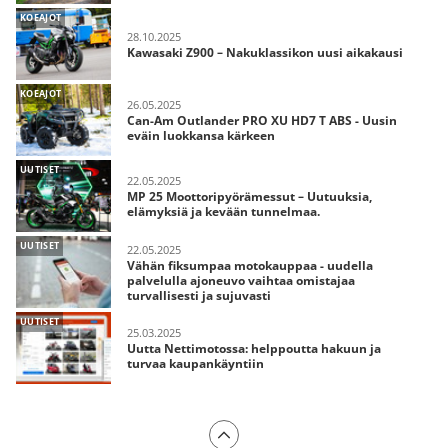
KOEAJOT
28.10.2025
Kawasaki Z900 – Nakuklassikon uusi aikakausi
KOEAJOT
26.05.2025
Can-Am Outlander PRO XU HD7 T ABS - Uusin
eväin luokkansa kärkeen
UUTISET
22.05.2025
MP 25 Moottoripyörämessut – Uutuuksia,
elämyksiä ja kevään tunnelmaa.
UUTISET
22.05.2025
Vähän fiksumpaa motokauppaa - uudella
palvelulla ajoneuvo vaihtaa omistajaa
turvallisesti ja sujuvasti
UUTISET
25.03.2025
Uutta Nettimotossa: helppoutta hakuun ja
turvaa kaupankäyntiin