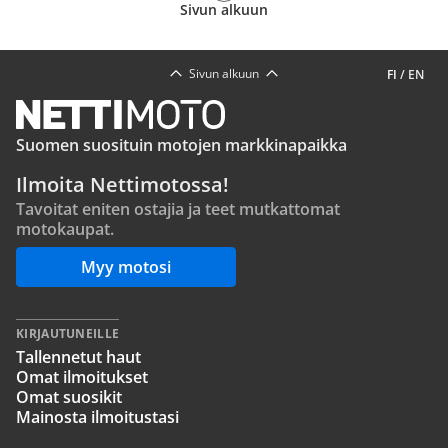
Sivun alkuun
Sivun alkuun
FI
/
EN
Suomen suosituin motojen markkinapaikka
Ilmoita Nettimotossa!
Tavoitat eniten ostajia ja teet mutkattomat
motokaupat.
Myy motosi
KIRJAUTUNEILLE
Tallennetut haut
Omat ilmoitukset
Omat suosikit
Mainosta ilmoitustasi