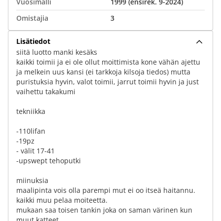
Vuosimalli
1999 (ensirek. 9-2024)
Omistajia
3
Lisätiedot
siitä luotto manki kesäks
kaikki toimii ja ei ole ollut moittimista kone vähän ajettu
ja melkein uus kansi (ei tarkkoja kilsoja tiedos) mutta
puristuksia hyvin, valot toimii, jarrut toimii hyvin ja just
vaihettu takakumi
tekniikka
-110lifan
-19pz
- välit 17-41
-upswept tehoputki
miinuksia
maalipinta vois olla parempi mut ei oo itseä haitannu.
kaikki muu pelaa moiteetta.
mukaan saa toisen tankin joka on saman värinen kun
muut katteet