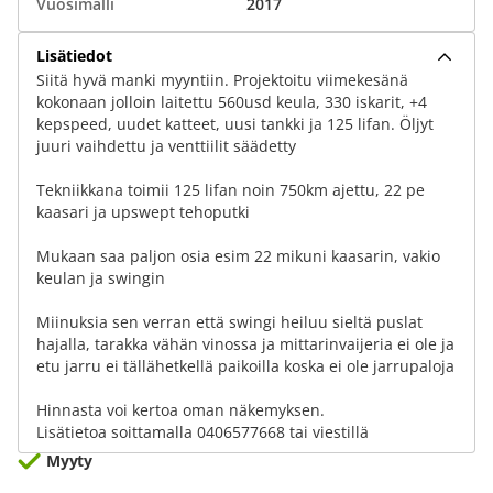
Vuosimalli
2017
Lisätiedot
Siitä hyvä manki myyntiin. Projektoitu viimekesänä
kokonaan jolloin laitettu 560usd keula, 330 iskarit, +4
kepspeed, uudet katteet, uusi tankki ja 125 lifan. Öljyt
juuri vaihdettu ja venttiilit säädetty
Tekniikkana toimii 125 lifan noin 750km ajettu, 22 pe
kaasari ja upswept tehoputki
Mukaan saa paljon osia esim 22 mikuni kaasarin, vakio
keulan ja swingin
Miinuksia sen verran että swingi heiluu sieltä puslat
hajalla, tarakka vähän vinossa ja mittarinvaijeria ei ole ja
etu jarru ei tällähetkellä paikoilla koska ei ole jarrupaloja
Hinnasta voi kertoa oman näkemyksen.
Lisätietoa soittamalla 0406577668 tai viestillä
Myyty