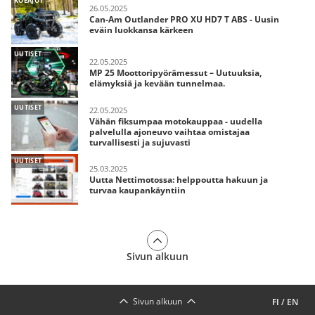
KOEAJOT
26.05.2025
Can-Am Outlander PRO XU HD7 T ABS - Uusin
eväin luokkansa kärkeen
UUTISET
22.05.2025
MP 25 Moottoripyörämessut – Uutuuksia,
elämyksiä ja kevään tunnelmaa.
UUTISET
22.05.2025
Vähän fiksumpaa motokauppaa - uudella
palvelulla ajoneuvo vaihtaa omistajaa
turvallisesti ja sujuvasti
UUTISET
25.03.2025
Uutta Nettimotossa: helppoutta hakuun ja
turvaa kaupankäyntiin
Sivun alkuun
Sivun alkuun
FI
/
EN