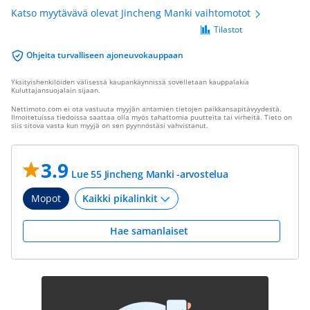
Katso myytävävä olevat Jincheng Manki vaihtomotot
Tilastot
Ohjeita turvalliseen ajoneuvokauppaan
Yksityishenkilöiden välisessä kaupankäynnissä sovelletaan kauppalakia
Kuluttajansuojalain sijaan.
Nettimoto.com ei ota vastuuta myyjän antamien tietojen paikkansapitävyydestä.
Ilmoitetuissa tiedoissa saattaa olla myös tahattomia puutteita tai virheitä. Tieto on
siis sitova vasta kun myyjä on sen pyynnöstäsi vahvistanut.
3.9
Lue 55 Jincheng Manki -arvostelua
Mopot
Hae samanlaiset