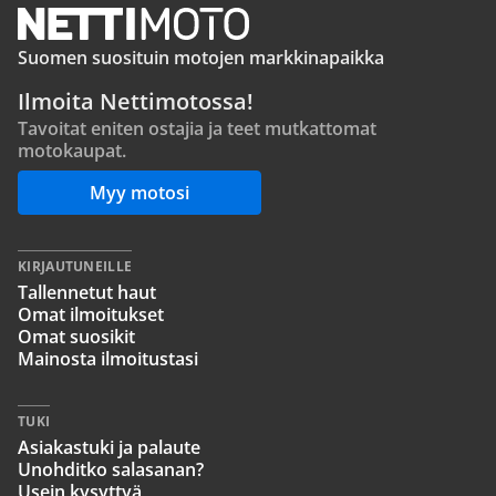
Suomen suosituin motojen markkinapaikka
Ilmoita Nettimotossa!
Tavoitat eniten ostajia ja teet mutkattomat
motokaupat.
Myy motosi
KIRJAUTUNEILLE
Tallennetut haut
Omat ilmoitukset
Omat suosikit
Mainosta ilmoitustasi
TUKI
Asiakastuki ja palaute
Unohditko salasanan?
Usein kysyttyä