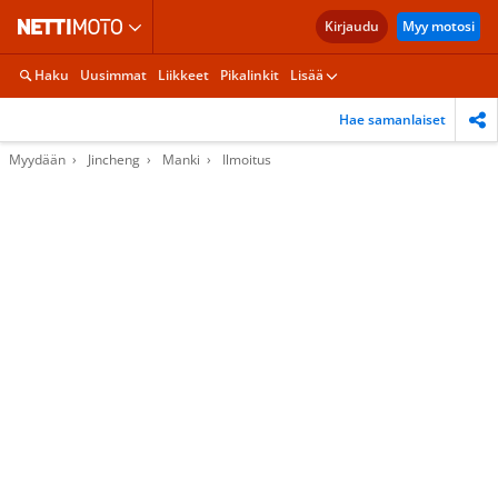
Kirjaudu
Myy motosi
Haku
Uusimmat
Liikkeet
Pikalinkit
Lisää
Hae samanlaiset
Myydään
Jincheng
Manki
Ilmoitus