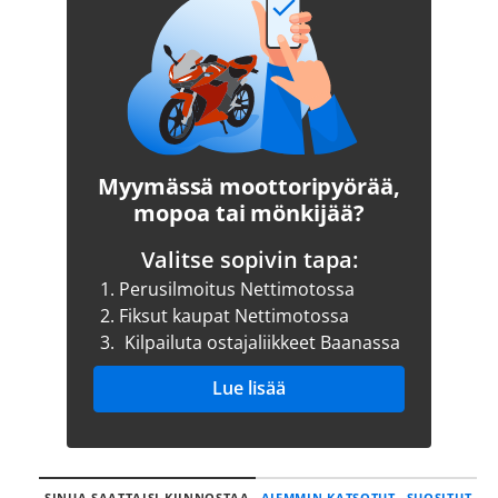
Myymässä moottoripyörää,
mopoa tai mönkijää?
Valitse sopivin tapa:
1.
Perusilmoitus Nettimotossa
2.
Fiksut kaupat Nettimotossa
3.
Kilpailuta ostajaliikkeet Baanassa
Lue lisää
SINUA SAATTAISI KIINNOSTAA
AIEMMIN KATSOTUT
SUOSITUT