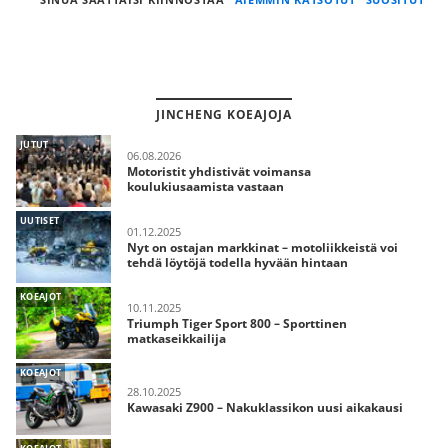
JINCHENG KOEAJOJA
JUTUT
06.08.2026
Motoristit yhdistivät voimansa
koulukiusaamista vastaan
UUTISET
01.12.2025
Nyt on ostajan markkinat – motoliikkeistä voi
tehdä löytöjä todella hyvään hintaan
KOEAJOT
10.11.2025
Triumph Tiger Sport 800 – Sporttinen
matkaseikkailija
KOEAJOT
28.10.2025
Kawasaki Z900 – Nakuklassikon uusi aikakausi