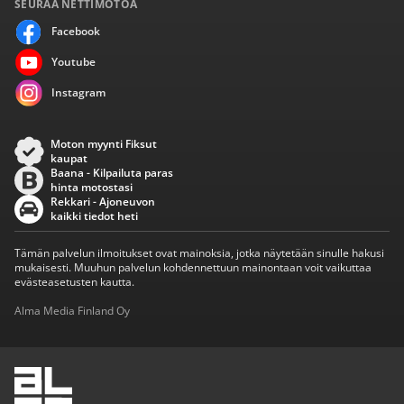
SEURAA NETTIMOTOA
Facebook
Youtube
Instagram
Moton myynti Fiksut
kaupat
Baana - Kilpailuta paras
hinta motostasi
Rekkari - Ajoneuvon
kaikki tiedot heti
Tämän palvelun ilmoitukset ovat mainoksia, jotka näytetään sinulle hakusi
mukaisesti. Muuhun palvelun kohdennettuun mainontaan voit vaikuttaa
evästeasetusten kautta.
Alma Media Finland Oy