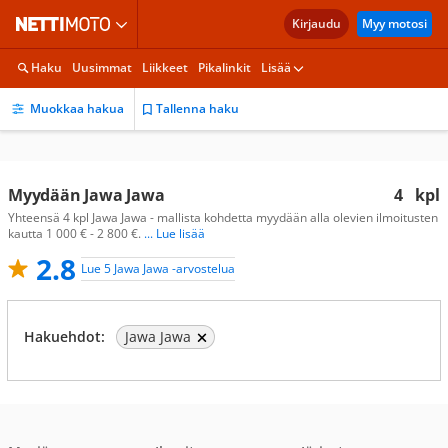
Kirjaudu
Myy motosi
Haku
Uusimmat
Liikkeet
Pikalinkit
Lisää
Muokkaa hakua
Tallenna haku
Myydään Jawa Jawa
4
kpl
Yhteensä 4 kpl Jawa Jawa - mallista kohdetta myydään alla olevien ilmoitusten
kautta 1 000 € - 2 800 €.
... Lue lisää
2.8
Lue 5 Jawa Jawa -arvostelua
Hakuehdot:
Jawa Jawa