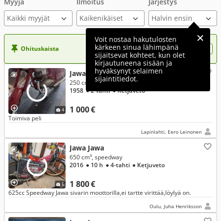
Myyjä
Ilmoitus
Järjestys
Kaikki myyjät
Voit nostaa hakutulosten
kärkeen sinua lähimpänä
Ohituskaista
Nosta ilmoituksesi tähän?
sijaitsevat kohteet, kun olet
kirjautuneena sisään ja
hyväksynyt selaimen
Jawa Jawa
sijaintitiedot.
250 cm³, 250
1958
● 2-tahti
● Ketjuveto
1 000 €
4
Toimiva peli
Lapinlahti, Eero Leinonen
Jawa Jawa
650 cm³, speedway
2016
● 10 h
● 4-tahti
● Ketjuveto
1 800 €
6
625cc Speedway Jawa sivarin moottorilla,ei tartte virittää,löylyä on.
Oulu, Juha Henriksson