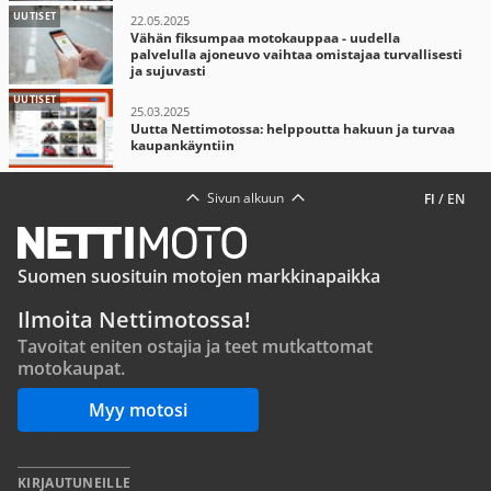
UUTISET
22.05.2025
Vähän fiksumpaa motokauppaa - uudella
palvelulla ajoneuvo vaihtaa omistajaa turvallisesti
ja sujuvasti
UUTISET
25.03.2025
Uutta Nettimotossa: helppoutta hakuun ja turvaa
kaupankäyntiin
Sivun alkuun
FI
/
EN
Suomen suosituin motojen markkinapaikka
Ilmoita Nettimotossa!
Tavoitat eniten ostajia ja teet mutkattomat
motokaupat.
Myy motosi
KIRJAUTUNEILLE