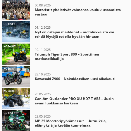
JUTUT
06.08.2026
Motoristit yhdistivät voimansa koulukiusaamista
vastaan
UUTISET
01.12.2025
Nyt on ostajan markkinat – motoliikkeistä voi
tehdä löytöjä todella hyvään hintaan
KOEAJOT
10.11.2025
Triumph Tiger Sport 800 – Sporttinen
matkaseikkailija
KOEAJOT
28.10.2025
Kawasaki Z900 – Nakuklassikon uusi aikakausi
KOEAJOT
26.05.2025
Can-Am Outlander PRO XU HD7 T ABS - Uusin
eväin luokkansa kärkeen
UUTISET
22.05.2025
MP 25 Moottoripyörämessut – Uutuuksia,
elämyksiä ja kevään tunnelmaa.