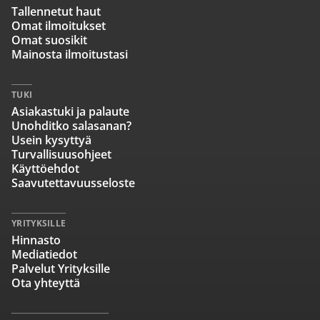
Tallennetut haut
Omat ilmoitukset
Omat suosikit
Mainosta ilmoitustasi
TUKI
Asiakastuki ja palaute
Unohditko salasanan?
Usein kysyttyä
Turvallisuusohjeet
Käyttöehdot
Saavutettavuusseloste
YRITYKSILLE
Hinnasto
Mediatiedot
Palvelut Yrityksille
Ota yhteyttä