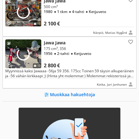
Jawa Jawa
500 cm³
1980
● 1 tkm
● 4-tahti
● Ketjuveto
2 100 €
15
Närpiö, Matias Nygård
Jawa Jawa
175 cm³, 356
1956
● 2-tahti
● Ketjuveto
2 800 €
10
Myynnissä kaksi Jawaaa -56ja 59 356. 175cc Toinen 59 täysin alkuperäinen
ja -56 vähän kirkkaapi ;) (Hinta yht molemmat ) Molemmat rekisterissä ja
ajokunnossa . Lisää tietoa viestillä jos kiinnostaa
Kotka, Jari Janhunen
Muokkaa hakuehtoja