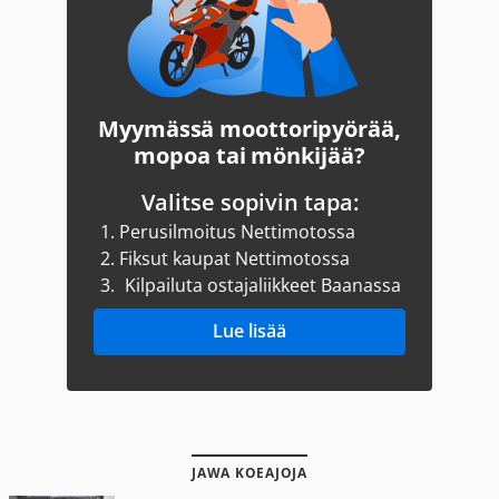
Myymässä moottoripyörää,
mopoa tai mönkijää?
Valitse sopivin tapa:
1.
Perusilmoitus Nettimotossa
2.
Fiksut kaupat Nettimotossa
3.
Kilpailuta ostajaliikkeet Baanassa
Lue lisää
JAWA KOEAJOJA