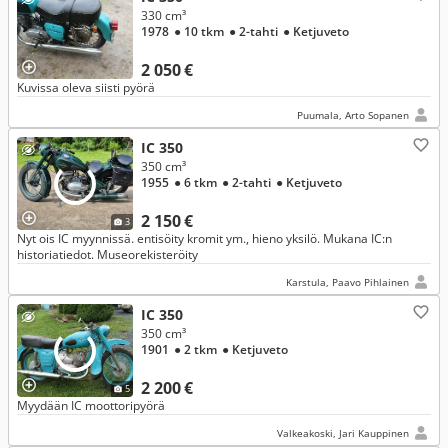
330 cm³
1978
● 10 tkm
● 2-tahti
● Ketjuveto
2 050 €
Kuvissa oleva siisti pyörä
Puumala, Arto Sopanen
IC 350
350 cm³
1955
● 6 tkm
● 2-tahti
● Ketjuveto
2 150 €
3
Nyt ois IC myynnissä. entisöity kromit ym., hieno yksilö. Mukana IC:n
historiatiedot. Museorekisteröity
Karstula, Paavo Pihlainen
IC 350
350 cm³
1901
● 2 tkm
● Ketjuveto
2 200 €
5
Myydään IC moottoripyörä
Valkeakoski, Jari Kauppinen