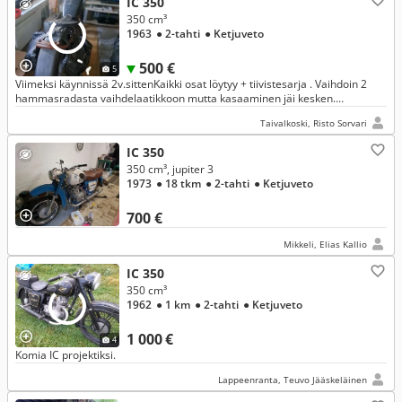
IC 350
350 cm³
1963
● 2-tahti
● Ketjuveto
500 €
5
Viimeksi käynnissä 2v.sittenKaikki osat löytyy + tiivistesarja . Vaihdoin 2
hammasradasta vaihdelaatikkoon mutta kasaaminen jäi kesken.
Vaihteensiirtoakseli paikoilleen.
Taivalkoski, Risto Sorvari
IC 350
350 cm³, jupiter 3
1973
● 18 tkm
● 2-tahti
● Ketjuveto
700 €
Mikkeli, Elias Kallio
IC 350
350 cm³
1962
● 1 km
● 2-tahti
● Ketjuveto
1 000 €
4
Komia IC projektiksi.
Lappeenranta, Teuvo Jääskeläinen