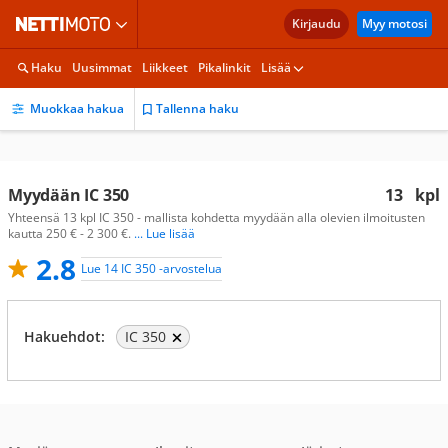
Kirjaudu
Myy motosi
Haku
Uusimmat
Liikkeet
Pikalinkit
Lisää
Muokkaa hakua
Tallenna haku
Myydään IC 350
13
kpl
Yhteensä 13 kpl IC 350 - mallista kohdetta myydään alla olevien ilmoitusten
kautta 250 € - 2 300 €.
... Lue lisää
2.8
Lue 14 IC 350 -arvostelua
Hakuehdot:
IC 350