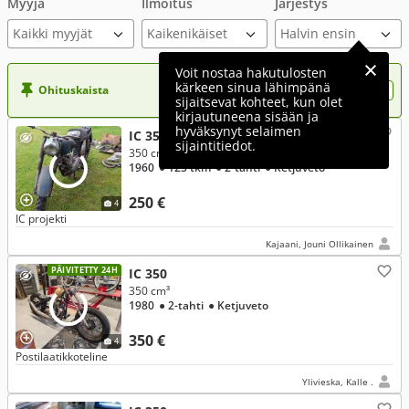
Myyjä
Ilmoitus
Järjestys
Kaikki myyjät
Voit nostaa hakutulosten
kärkeen sinua lähimpänä
Ohituskaista
Nosta ilmoituksesi tähän?
sijaitsevat kohteet, kun olet
kirjautuneena sisään ja
hyväksynyt selaimen
IC 350
sijaintitiedot.
350 cm³
1960
● 123 tkm
● 2-tahti
● Ketjuveto
250 €
4
IC projekti
Kajaani, Jouni Ollikainen
PÄIVITETTY 24H
IC 350
350 cm³
1980
● 2-tahti
● Ketjuveto
350 €
4
Postilaatikkoteline
Ylivieska, Kalle .