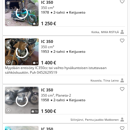
IC 350
350 cm³
1978
● 2-tahti
● Ketjuveto
1 250 €
3
Kotka, MIKA RISTILÄ
IC 350
350 cm³
1953
● 2-tahti
● Ketjuveto
1 400 €
4
Myydään entisöity IC350cc tai vaihto hyväkuntoisen istuttavaan
sähköskuuttiin. Puh 0452629519
Kouvola, Tiina Leino
IC 350
350 cm³, Planeta-2
1958
● 2-tahti
● Ketjuveto
1 500 €
16
Siilinjärvi, Perttu-jaakko Makkonen
IC 350