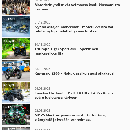
06.08.2026
Motoristit yhdistivät voimansa koulukiusaamista
vastaan
UUTISET
01.12.2025
Nyt on ostajan markkinat – motoliikkeistä voi
tehdä löytöjä todella hyvään hintaan
KOEAJOT
10.11.2025
Triumph Tiger Sport 800 – Sporttinen
matkaseikkailija
KOEAJOT
28.10.2025
Kawasaki Z900 – Nakuklassikon uusi aikakausi
KOEAJOT
26.05.2025
Can-Am Outlander PRO XU HD7 T ABS - Uusin
eväin luokkansa kärkeen
UUTISET
22.05.2025
MP 25 Moottoripyörämessut – Uutuuksia,
elämyksiä ja kevään tunnelmaa.
UUTISET