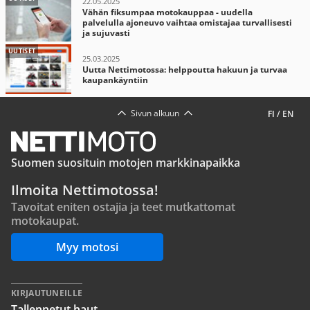
22.05.2025
Vähän fiksumpaa motokauppaa - uudella
palvelulla ajoneuvo vaihtaa omistajaa turvallisesti
ja sujuvasti
UUTISET
25.03.2025
Uutta Nettimotossa: helppoutta hakuun ja turvaa
kaupankäyntiin
Sivun alkuun
FI
/
EN
Suomen suosituin motojen markkinapaikka
Ilmoita Nettimotossa!
Tavoitat eniten ostajia ja teet mutkattomat
motokaupat.
Myy motosi
KIRJAUTUNEILLE
Tallennetut haut