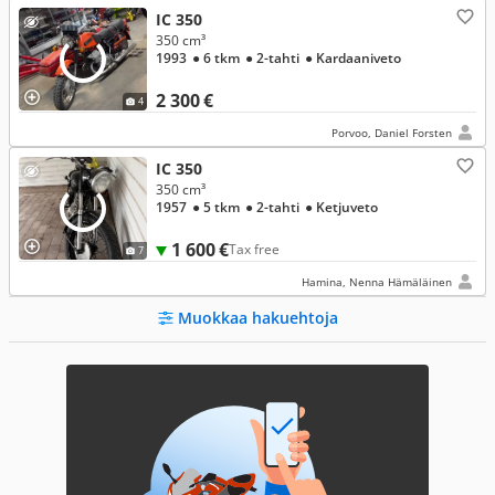
IC 350
350 cm³
1993
● 6 tkm
● 2-tahti
● Kardaaniveto
2 300 €
4
Porvoo, Daniel Forsten
IC 350
350 cm³
1957
● 5 tkm
● 2-tahti
● Ketjuveto
1 600 €
Tax free
7
Hamina, Nenna Hämäläinen
Muokkaa hakuehtoja