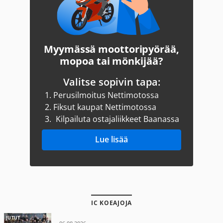
Myymässä moottoripyörää,
mopoa tai mönkijää?
Valitse sopivin tapa:
1.
Perusilmoitus Nettimotossa
2.
Fiksut kaupat Nettimotossa
3.
Kilpailuta ostajaliikkeet Baanassa
Lue lisää
IC KOEAJOJA
JUTUT