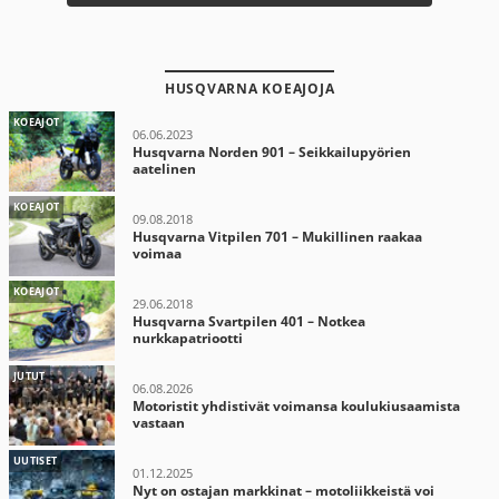
HUSQVARNA KOEAJOJA
KOEAJOT
06.06.2023
Husqvarna Norden 901 – Seikkailupyörien
aatelinen
KOEAJOT
09.08.2018
Husqvarna Vitpilen 701 – Mukillinen raakaa
voimaa
KOEAJOT
29.06.2018
Husqvarna Svartpilen 401 – Notkea
nurkkapatriootti
JUTUT
06.08.2026
Motoristit yhdistivät voimansa koulukiusaamista
vastaan
UUTISET
01.12.2025
Nyt on ostajan markkinat – motoliikkeistä voi