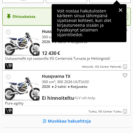
Voit nostaa hakutulosten
kärkeen sinua lähimpänä
Ohituskaista
Nosta ilmoituksesi tähän?
sijaitsevat kohteet, kun olet
kirjautuneena sisään ja
hyväksynyt selaimen
Husqvarna TX
sijaintitiedot.
300 cm³, 300
2026
● 2-tahti
● Ketjuveto
12 430 €
2
Uutuusmallit nyt saatavilla VG Centeristä Turusta ja Helsingistä!
Helsinki, VG Center Helsinki
Husqvarna TX
300 cm³, 300 2026 UUTUUS!
2026
● 2-tahti
● Ketjuveto
Ei hinnoiteltu
ALV väh.kelp.
3
Pure agility
Turku, VG Center Turku
Muokkaa hakuehtoja