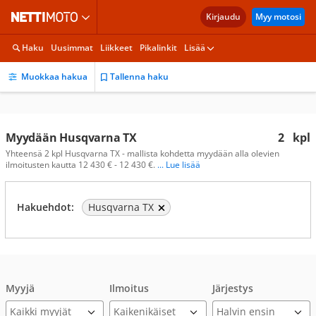
Kirjaudu
Myy motosi
Haku
Uusimmat
Liikkeet
Pikalinkit
Lisää
Muokkaa hakua
Tallenna haku
Myydään Husqvarna TX
2
kpl
Yhteensä 2 kpl Husqvarna TX - mallista kohdetta myydään alla olevien
ilmoitusten kautta 12 430 € - 12 430 €.
... Lue lisää
Hakuehdot:
Husqvarna TX
Myyjä
Ilmoitus
Järjestys
Kaikki myyjät