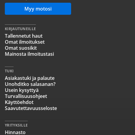
Myy motosi
KIRJAUTUNEILLE
Tallennetut haut
Omat ilmoitukset
Omat suosikit
Mainosta ilmoitustasi
TUKI
Asiakastuki ja palaute
Unohditko salasanan?
Usein kysyttyä
Turvallisuusohjeet
Käyttöehdot
Saavutettavuusseloste
YRITYKSILLE
Hinnasto