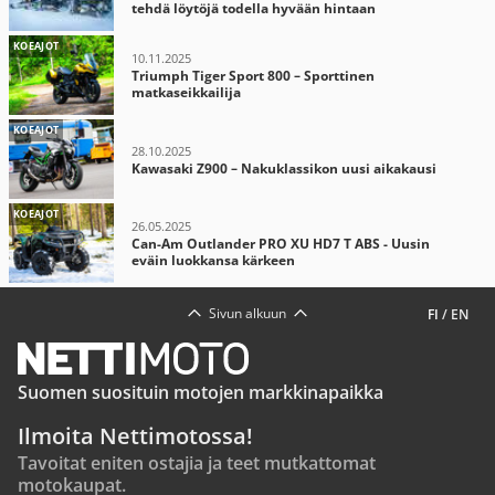
tehdä löytöjä todella hyvään hintaan
KOEAJOT
10.11.2025
Triumph Tiger Sport 800 – Sporttinen
matkaseikkailija
KOEAJOT
28.10.2025
Kawasaki Z900 – Nakuklassikon uusi aikakausi
KOEAJOT
26.05.2025
Can-Am Outlander PRO XU HD7 T ABS - Uusin
eväin luokkansa kärkeen
Sivun alkuun
FI
/
EN
Suomen suosituin motojen markkinapaikka
Ilmoita Nettimotossa!
Tavoitat eniten ostajia ja teet mutkattomat
motokaupat.