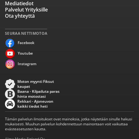
Mediatiedot
Palvelut Yrityksille
Ota yhteyttä
SEURAA NETTIMOTOA
Facebook
Youtube
Instagram
Moton myynti Fiksut
kaupat
Baana - Kilpailuta paras
hinta motostasi
Rekkari - Ajoneuvon
kaikki tiedot heti
Tämän palvelun ilmoitukset ovat mainoksia, jotka näytetään sinulle hakusi
mukaisesti. Muuhun palvelun kohdennettuun mainontaan voit vaikuttaa
evästeasetusten kautta.
Alma Media Finland Oy