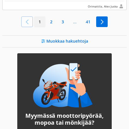
Orimattila, Alex Juska
1
2
3
...
41
Muokkaa hakuehtoja
Myymässä moottoripyörää,
mopoa tai mönkijää?