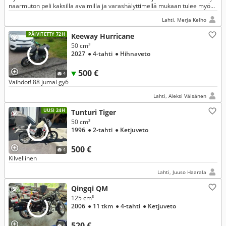
naarmuton peli kaksilla avaimilla ja varashälyttimellä mukaan tulee myös
laturi ja käyttöohjeet .. Skootteri on lahdessa
Lahti, Merja Kelho
PÄIVITETTY 72H
Keeway Hurricane
50 cm³
2027
● 4-tahti
● Hihnaveto
500 €
4
Vaihdot! 88 jumal gy6
Lahti, Aleksi Väisänen
UUSI 24H
Tunturi Tiger
50 cm³
1996
● 2-tahti
● Ketjuveto
500 €
4
Kilvellinen
Lahti, Juuso Haarala
Qingqi QM
125 cm³
2006
● 11 tkm
● 4-tahti
● Ketjuveto
520 €
6