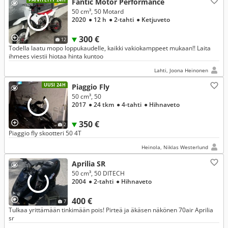
Fantic Motor Performance
50 cm³, 50 Motard
2020
● 12 h
● 2-tahti
● Ketjuveto
300 €
12
Todella laatu mopo loppukaudelle, kaikki vakiokamppeet mukaan!! Laita
ihmees viestii hiotaa hinta kuntoo
Lahti, Joona Heinonen
UUSI 24H
Piaggio Fly
50 cm³, 50
2017
● 24 tkm
● 4-tahti
● Hihnaveto
350 €
2
Piaggio fly skootteri 50 4T
Heinola, Niklas Westerlund
Aprilia SR
50 cm³, 50 DITECH
2004
● 2-tahti
● Hihnaveto
400 €
7
Tulkaa yrittämään tinkimään pois! Pirteä ja äkäsen näkönen 70air Aprilia
sr