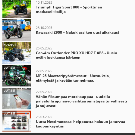
10.11.2025
Triumph Tiger Sport 800 – Sporttinen
matkaseikkailija
KOEAJOT
28.10.2025
Kawasaki Z900 – Nakuklassikon uusi aikakausi
KOEAJOT
26.05.2025
Can-Am Outlander PRO XU HD7 T ABS - Uusin
eväin luokkansa kärkeen
UUTISET
22.05.2025
MP 25 Moottoripyörämessut – Uutuuksia,
elämyksiä ja kevään tunnelmaa.
UUTISET
22.05.2025
Vähän fiksumpaa motokauppaa - uudella
palvelulla ajoneuvo vaihtaa omistajaa turvallisesti
ja sujuvasti
UUTISET
25.03.2025
Uutta Nettimotossa: helppoutta hakuun ja turvaa
kaupankäyntiin