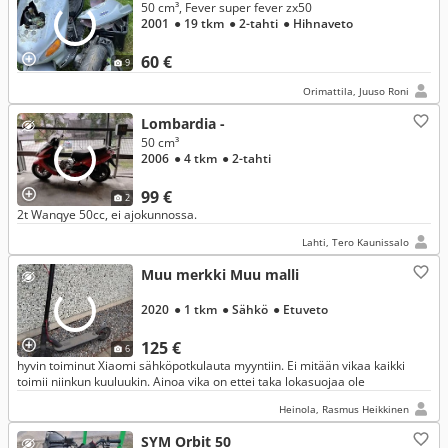
50 cm³, Fever super fever zx50
2001
● 19 tkm
● 2-tahti
● Hihnaveto
60 €
9
Orimattila, Juuso Roni
Lombardia -
50 cm³
2006
● 4 tkm
● 2-tahti
99 €
2
2t Wanqye 50cc, ei ajokunnossa.
Lahti, Tero Kaunissalo
Muu merkki Muu malli
2020
● 1 tkm
● Sähkö
● Etuveto
125 €
6
hyvin toiminut Xiaomi sähköpotkulauta myyntiin. Ei mitään vikaa kaikki
toimii niinkun kuuluukin. Ainoa vika on ettei taka lokasuojaa ole
Heinola, Rasmus Heikkinen
SYM Orbit 50