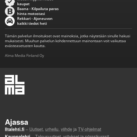
kaupat
Baana - Kilpailuta paras
hinta motostasi
Rekkari - Ajoneuvon
kaikki tiedot heti
Tämän palvelun ilmoitukset ovat mainoksia, jotka näytetään sinulle hakusi
mukaisesti. Muuhun palvelun kohdennettuun mainontaan voit vaikuttaa
evästeasetusten kautta.
Alma Media Finland Oy