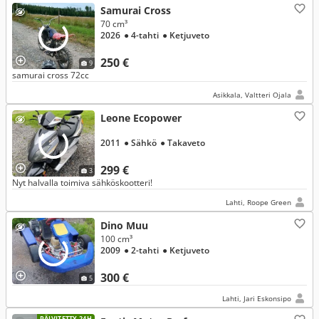
Samurai Cross
70 cm³
2026
● 4-tahti
● Ketjuveto
250 €
9
samurai cross 72cc
Asikkala, Valtteri Ojala
Leone Ecopower
2011
● Sähkö
● Takaveto
299 €
3
Nyt halvalla toimiva sähköskootteri!
Lahti, Roope Green
Dino Muu
100 cm³
2009
● 2-tahti
● Ketjuveto
300 €
5
Lahti, Jari Eskonsipo
PÄIVITETTY 24H