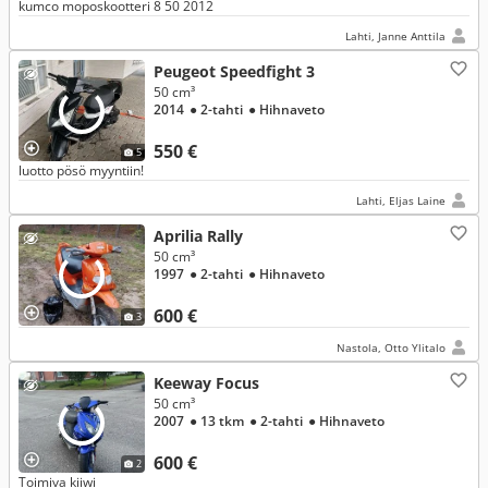
kumco moposkootteri 8 50 2012
Lahti, Janne Anttila
Peugeot Speedfight 3
50 cm³
2014
● 2-tahti
● Hihnaveto
550 €
5
luotto pösö myyntiin!
Lahti, Eljas Laine
Aprilia Rally
50 cm³
1997
● 2-tahti
● Hihnaveto
600 €
3
Nastola, Otto Ylitalo
Keeway Focus
50 cm³
2007
● 13 tkm
● 2-tahti
● Hihnaveto
600 €
2
Toimiva kiiwi