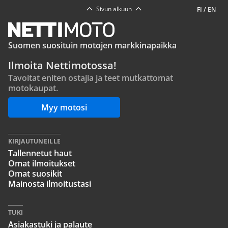
Sivun alkuun
FI
/
EN
Suomen suosituin motojen markkinapaikka
Ilmoita Nettimotossa!
Tavoitat eniten ostajia ja teet mutkattomat
motokaupat.
Myy motosi
KIRJAUTUNEILLE
Tallennetut haut
Omat ilmoitukset
Omat suosikit
Mainosta ilmoitustasi
TUKI
Asiakastuki ja palaute