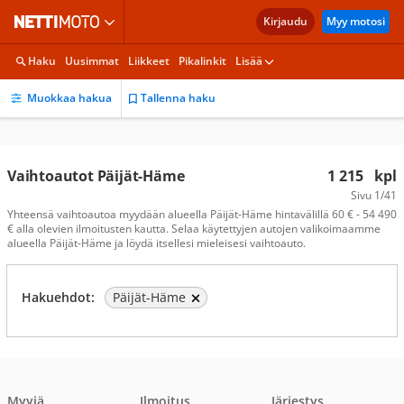
Kirjaudu
Myy motosi
Haku
Uusimmat
Liikkeet
Pikalinkit
Lisää
Muokkaa hakua
Tallenna haku
Vaihtoautot Päijät-Häme
1 215
kpl
Sivu
1/41
Yhteensä vaihtoautoa myydään alueella Päijät-Häme hintavälillä 60 € - 54 490
€ alla olevien ilmoitusten kautta. Selaa käytettyjen autojen valikoimaamme
alueella Päijät-Häme ja löydä itsellesi mieleisesi vaihtoauto.
Hakuehdot:
Päijät-Häme
Myyjä
Ilmoitus
Järjestys