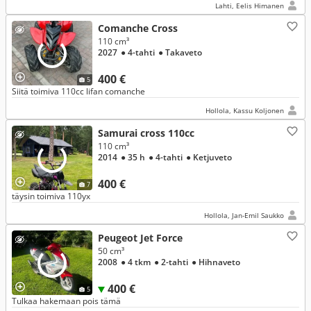
Lahti, Eelis Himanen
Comanche Cross
110 cm³
2027
● 4-tahti
● Takaveto
400 €
5
Siitä toimiva 110cc lifan comanche
Hollola, Kassu Koljonen
Samurai cross 110cc
110 cm³
2014
● 35 h
● 4-tahti
● Ketjuveto
400 €
7
täysin toimiva 110yx
Hollola, Jan-Emil Saukko
Peugeot Jet Force
50 cm³
2008
● 4 tkm
● 2-tahti
● Hihnaveto
400 €
5
Tulkaa hakemaan pois tämä