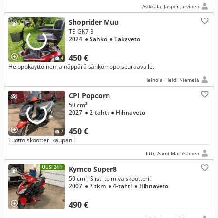
Asikkala, Jasper Järvinen
Shoprider Muu
TE-GK7-3
2024
● Sähkö
● Takaveto
450 €
4
Helppokäyttöinen ja näppärä sähkömopo seuraavalle.
Heinola, Heidi Niemelä
CPI Popcorn
50 cm³
2027
● 2-tahti
● Hihnaveto
450 €
7
Luotto skootteri kaupan!!
Iitti, Aarni Martikainen
UUSI 24H
Kymco Super8
50 cm³, Siisti toimiva skootteri!
2007
● 7 tkm
● 4-tahti
● Hihnaveto
490 €