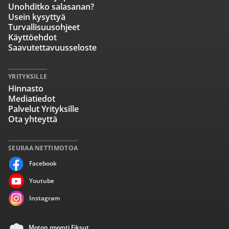
Unohditko salasanan?
Usein kysyttyä
Turvallisuusohjeet
Käyttöehdot
Saavutettavuusseloste
YRITYKSILLE
Hinnasto
Mediatiedot
Palvelut Yrityksille
Ota yhteyttä
SEURAA NETTIMOTOA
Facebook
Youtube
Instagram
Moton myynti Fiksut