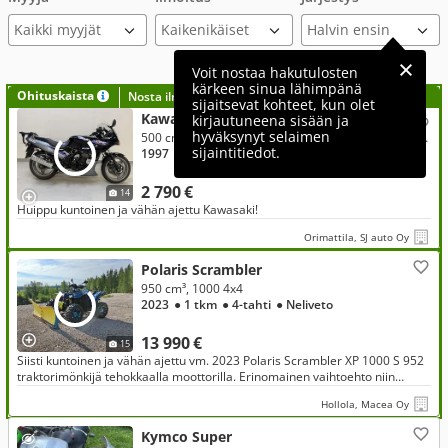
Kaikki myyjät
Voit nostaa hakutulosten
kärkeen sinua lähimpänä
Ohituskaista
Nosta ilmoituksesi tähän?
sijaitsevat kohteet, kun olet
Kawasaki GPZ
kirjautuneena sisään ja
hyväksynyt selaimen
500 cm³, GPZ 500 S / huippu vähän ajettu / rahoitustarjous, korko 3,99%+kulut**
sijaintitiedot.
1997
● 15 tkm
● 4-tahti
● Takaveto
2 790 €
14
Huippu kuntoinen ja vähän ajettu Kawasaki!
Orimattila, SJ auto Oy
Polaris Scrambler
950 cm³, 1000 4x4
2023
● 1 tkm
● 4-tahti
● Neliveto
13 990 €
15
Siisti kuntoinen ja vähän ajettu vm. 2023 Polaris Scrambler XP 1000 S 952
traktorimönkijä tehokkaalla moottorilla. Erinomainen vaihtoehto niin
harrastekäyttöön, metsäajoon kuin talven lumitöihin
Hollola, Macea Oy
Kymco Super