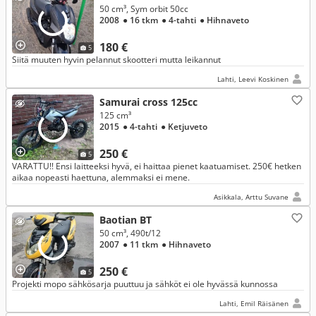
50 cm³, Sym orbit 50cc
2008
● 16 tkm
● 4-tahti
● Hihnaveto
180 €
5
Siitä muuten hyvin pelannut skootteri mutta leikannut
Lahti, Leevi Koskinen
Samurai cross 125cc
125 cm³
2015
● 4-tahti
● Ketjuveto
250 €
5
VARATTU!! Ensi laitteeksi hyvä, ei haittaa pienet kaatuamiset. 250€ hetken
aikaa nopeasti haettuna, alemmaksi ei mene.
Asikkala, Arttu Suvane
Baotian BT
50 cm³, 490t/12
2007
● 11 tkm
● Hihnaveto
250 €
5
Projekti mopo sähkösarja puuttuu ja sähköt ei ole hyvässä kunnossa
Lahti, Emil Räisänen