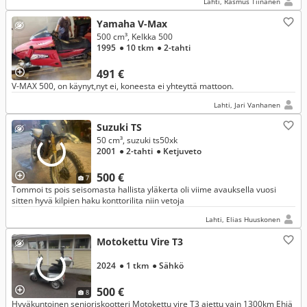
Lahti, Rasmus Tiinanen
Yamaha V-Max
500 cm³, Kelkka 500
1995
● 10 tkm
● 2-tahti
491 €
V-MAX 500, on käynyt,nyt ei, koneesta ei yhteyttä mattoon.
Lahti, Jari Vanhanen
Suzuki TS
50 cm³, suzuki ts50xk
2001
● 2-tahti
● Ketjuveto
500 €
7
Tommoi ts pois seisomasta hallista yläkerta oli viime avauksella vuosi
sitten hyvä kilpien haku konttorilita niin vetoja
Lahti, Elias Huuskonen
Motokettu Vire T3
2024
● 1 tkm
● Sähkö
500 €
8
Hyväkuntoinen senioriskootteri Motokettu vire T3 ajettu vain 1300km Ehjä