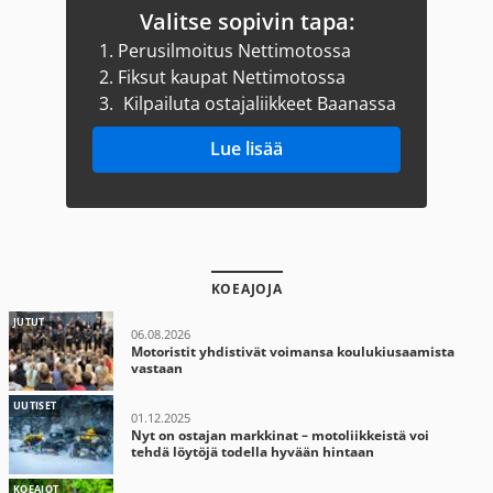
Valitse sopivin tapa:
1.
Perusilmoitus Nettimotossa
2.
Fiksut kaupat Nettimotossa
3.
Kilpailuta ostajaliikkeet Baanassa
Lue lisää
KOEAJOJA
JUTUT
06.08.2026
Motoristit yhdistivät voimansa koulukiusaamista
vastaan
UUTISET
01.12.2025
Nyt on ostajan markkinat – motoliikkeistä voi
tehdä löytöjä todella hyvään hintaan
KOEAJOT