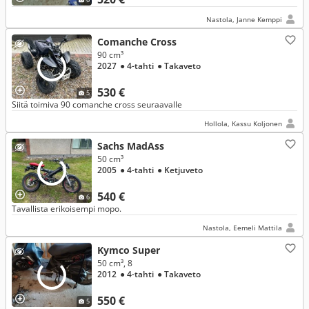
Nastola, Janne Kemppi
Comanche Cross
90 cm³
2027
● 4-tahti
● Takaveto
530 €
5
Siitä toimiva 90 comanche cross seuraavalle
Hollola, Kassu Koljonen
Sachs MadAss
50 cm³
2005
● 4-tahti
● Ketjuveto
540 €
6
Tavallista erikoisempi mopo.
Nastola, Eemeli Mattila
Kymco Super
50 cm³, 8
2012
● 4-tahti
● Takaveto
550 €
5