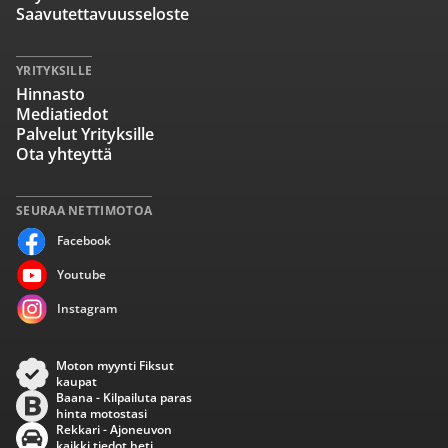
Saavutettavuusseloste
YRITYKSILLE
Hinnasto
Mediatiedot
Palvelut Yrityksille
Ota yhteyttä
SEURAA NETTIMOTOA
Facebook
Youtube
Instagram
Moton myynti Fiksut
kaupat
Baana - Kilpailuta paras
hinta motostasi
Rekkari - Ajoneuvon
kaikki tiedot heti