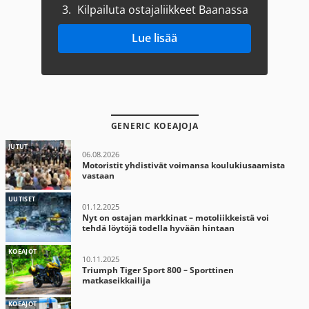
3.
Kilpailuta ostajaliikkeet Baanassa
Lue lisää
GENERIC KOEAJOJA
JUTUT
06.08.2026
Motoristit yhdistivät voimansa koulukiusaamista
vastaan
UUTISET
01.12.2025
Nyt on ostajan markkinat – motoliikkeistä voi
tehdä löytöjä todella hyvään hintaan
KOEAJOT
10.11.2025
Triumph Tiger Sport 800 – Sporttinen
matkaseikkailija
KOEAJOT