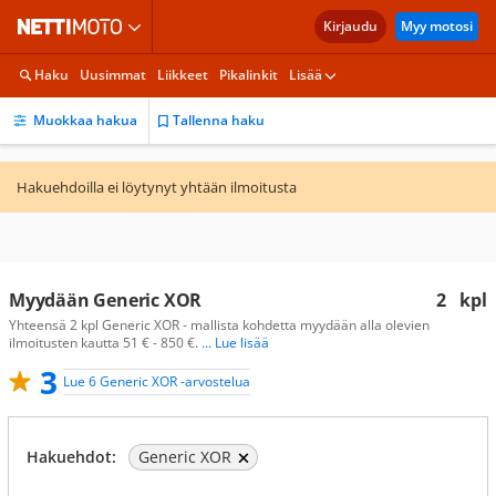
Kirjaudu
Myy motosi
Haku
Uusimmat
Liikkeet
Pikalinkit
Lisää
Muokkaa hakua
Tallenna haku
Hakuehdoilla ei löytynyt yhtään ilmoitusta
Myydään Generic XOR
2
kpl
Yhteensä 2 kpl Generic XOR - mallista kohdetta myydään alla olevien
ilmoitusten kautta 51 € - 850 €.
... Lue lisää
3
Lue 6 Generic XOR -arvostelua
Hakuehdot:
Generic XOR