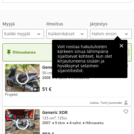
Myyjä
Ilmoitus
Järjestys
Kaikki myyjät
Voit nostaa hakutulosten
kärkeen sinua lähimpänä
Ohituskaista
Nosta ilmoituksesi tähän?
sijaitsevat kohteet, kun olet
kirjautuneena sisään ja
hyväksynyt selaimen
Generic XOR
sijaintitiedot.
50 cm³
2008
● 4-tahti
● Hihnaveto
51 €
4
Projekti
Lieksa, Tomi Justander
Generic XOR
125 cm³, 125cc
2007
● 9 tkm
● 4-tahti
● Hihnaveto