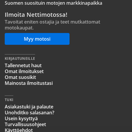
Suomen suosituin motojen markkinapaikka
Ilmoita Nettimotossa!
Tavoitat eniten ostajia ja teet mutkattomat
motokaupat.
Myy motosi
KIRJAUTUNEILLE
Tallennetut haut
Omat ilmoitukset
Omat suosikit
Mainosta ilmoitustasi
TUKI
Asiakastuki ja palaute
Unohditko salasanan?
Usein kysyttyä
Turvallisuusohjeet
Käyttöehdot