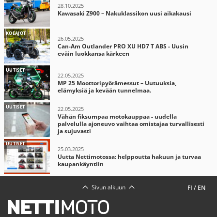
28.10.2025
Kawasaki Z900 – Nakuklassikon uusi aikakausi
KOEAJOT
26.05.2025
Can-Am Outlander PRO XU HD7 T ABS - Uusin
eväin luokkansa kärkeen
UUTISET
22.05.2025
MP 25 Moottoripyörämessut – Uutuuksia,
elämyksiä ja kevään tunnelmaa.
UUTISET
22.05.2025
Vähän fiksumpaa motokauppaa - uudella
palvelulla ajoneuvo vaihtaa omistajaa turvallisesti
ja sujuvasti
UUTISET
25.03.2025
Uutta Nettimotossa: helppoutta hakuun ja turvaa
kaupankäyntiin
Sivun alkuun
FI
/
EN