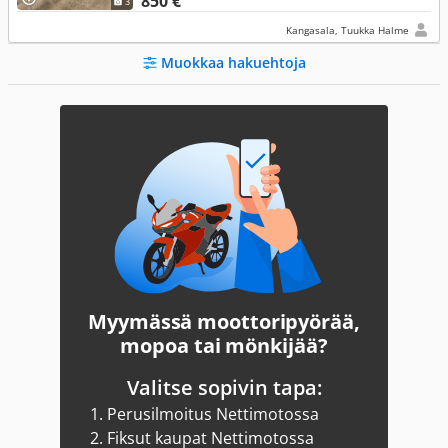
850 €
3
Kangasala, Tuukka Halme
Muokkaa hakuehtoja
Myymässä moottoripyörää,
mopoa tai mönkijää?
Valitse sopivin tapa:
1.
Perusilmoitus Nettimotossa
2.
Fiksut kaupat Nettimotossa