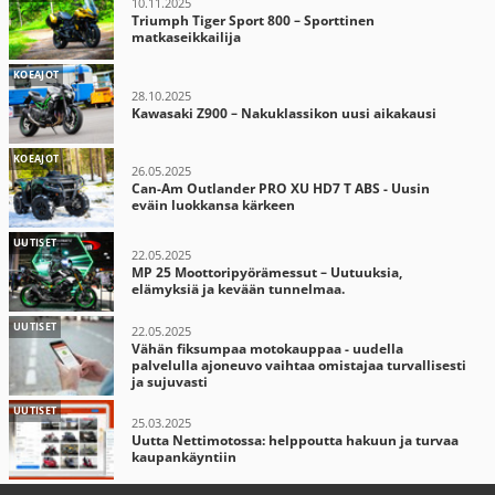
10.11.2025
Triumph Tiger Sport 800 – Sporttinen
matkaseikkailija
KOEAJOT
28.10.2025
Kawasaki Z900 – Nakuklassikon uusi aikakausi
KOEAJOT
26.05.2025
Can-Am Outlander PRO XU HD7 T ABS - Uusin
eväin luokkansa kärkeen
UUTISET
22.05.2025
MP 25 Moottoripyörämessut – Uutuuksia,
elämyksiä ja kevään tunnelmaa.
UUTISET
22.05.2025
Vähän fiksumpaa motokauppaa - uudella
palvelulla ajoneuvo vaihtaa omistajaa turvallisesti
ja sujuvasti
UUTISET
25.03.2025
Uutta Nettimotossa: helppoutta hakuun ja turvaa
kaupankäyntiin