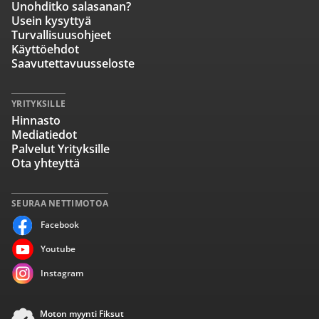
Unohditko salasanan?
Usein kysyttyä
Turvallisuusohjeet
Käyttöehdot
Saavutettavuusseloste
YRITYKSILLE
Hinnasto
Mediatiedot
Palvelut Yrityksille
Ota yhteyttä
SEURAA NETTIMOTOA
Facebook
Youtube
Instagram
Moton myynti Fiksut