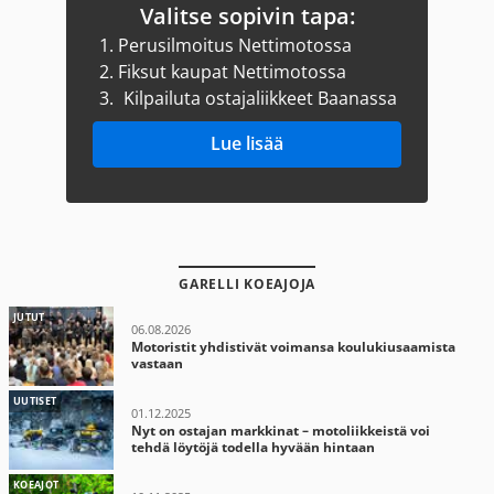
Valitse sopivin tapa:
1.
Perusilmoitus Nettimotossa
2.
Fiksut kaupat Nettimotossa
3.
Kilpailuta ostajaliikkeet Baanassa
Lue lisää
GARELLI KOEAJOJA
JUTUT
06.08.2026
Motoristit yhdistivät voimansa koulukiusaamista
vastaan
UUTISET
01.12.2025
Nyt on ostajan markkinat – motoliikkeistä voi
tehdä löytöjä todella hyvään hintaan
KOEAJOT