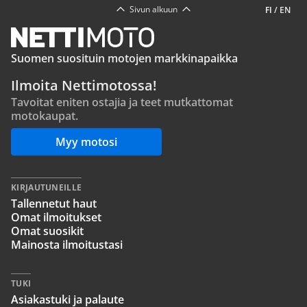
Sivun alkuun
FI
/
EN
Suomen suosituin motojen markkinapaikka
Ilmoita Nettimotossa!
Tavoitat eniten ostajia ja teet mutkattomat
motokaupat.
Myy motosi
KIRJAUTUNEILLE
Tallennetut haut
Omat ilmoitukset
Omat suosikit
Mainosta ilmoitustasi
TUKI
Asiakastuki ja palaute