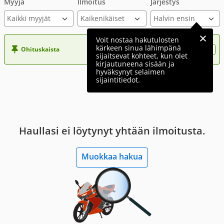
Myyjä
Ilmoitus
Järjestys
Kaikki myyjät
Voit nostaa hakutulosten
kärkeen sinua lähimpänä
Ohituskaista
Nosta ilmoituksesi tähän?
sijaitsevat kohteet, kun olet
kirjautuneena sisään ja
hyväksynyt selaimen
sijaintitiedot.
Haullasi ei löytynyt yhtään ilmoitusta.
Muokkaa hakua