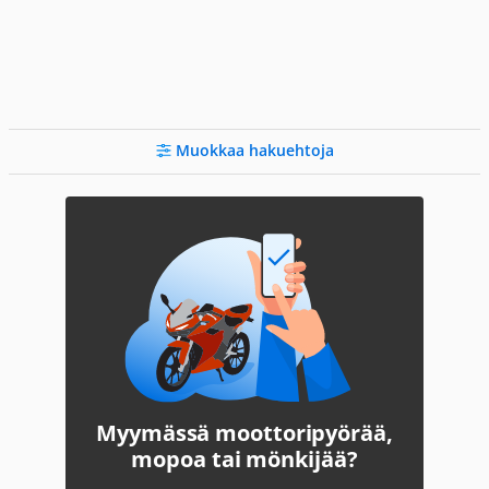
Muokkaa hakuehtoja
Myymässä moottoripyörää,
mopoa tai mönkijää?