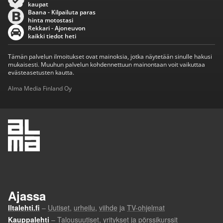
kaupat
Baana - Kilpailuta paras
hinta motostasi
Rekkari - Ajoneuvon
kaikki tiedot heti
Tämän palvelun ilmoitukset ovat mainoksia, jotka näytetään sinulle hakusi
mukaisesti. Muuhun palvelun kohdennettuun mainontaan voit vaikuttaa
evästeasetusten kautta.
Alma Media Finland Oy