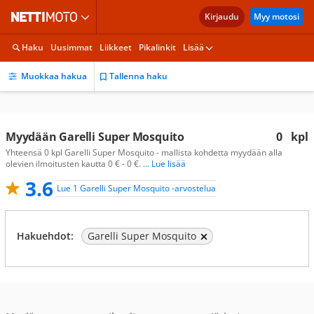
Kirjaudu
Myy motosi
Haku
Uusimmat
Liikkeet
Pikalinkit
Lisää
Muokkaa hakua
Tallenna haku
Myydään Garelli Super Mosquito
0
kpl
Yhteensä 0 kpl Garelli Super Mosquito - mallista kohdetta myydään alla
olevien ilmoitusten kautta 0 € - 0 €.
... Lue lisää
3.6
Lue 1 Garelli Super Mosquito -arvostelua
Hakuehdot:
Garelli Super Mosquito