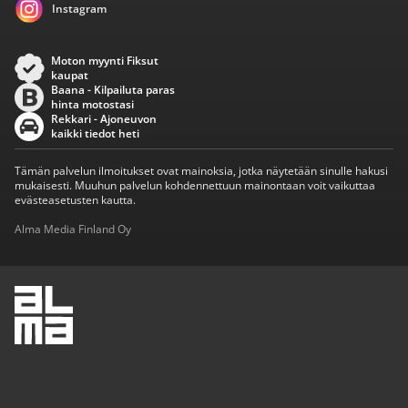
Instagram
Moton myynti Fiksut
kaupat
Baana - Kilpailuta paras
hinta motostasi
Rekkari - Ajoneuvon
kaikki tiedot heti
Tämän palvelun ilmoitukset ovat mainoksia, jotka näytetään sinulle hakusi
mukaisesti. Muuhun palvelun kohdennettuun mainontaan voit vaikuttaa
evästeasetusten kautta.
Alma Media Finland Oy