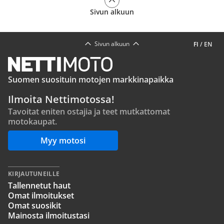
Sivun alkuun
Sivun alkuun
FI
/
EN
Suomen suosituin motojen markkinapaikka
Ilmoita Nettimotossa!
Tavoitat eniten ostajia ja teet mutkattomat
motokaupat.
Myy motosi
KIRJAUTUNEILLE
Tallennetut haut
Omat ilmoitukset
Omat suosikit
Mainosta ilmoitustasi