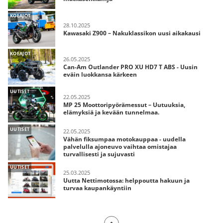
KOEAJOT
28.10.2025
Kawasaki Z900 – Nakuklassikon uusi aikakausi
KOEAJOT
26.05.2025
Can-Am Outlander PRO XU HD7 T ABS - Uusin
eväin luokkansa kärkeen
UUTISET
22.05.2025
MP 25 Moottoripyörämessut – Uutuuksia,
elämyksiä ja kevään tunnelmaa.
UUTISET
22.05.2025
Vähän fiksumpaa motokauppaa - uudella
palvelulla ajoneuvo vaihtaa omistajaa
turvallisesti ja sujuvasti
UUTISET
25.03.2025
Uutta Nettimotossa: helppoutta hakuun ja
turvaa kaupankäyntiin