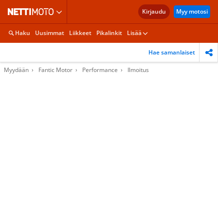
Kirjaudu
Myy motosi
Haku
Uusimmat
Liikkeet
Pikalinkit
Lisää
Hae samanlaiset
Myydään
Fantic Motor
Performance
Ilmoitus