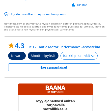
Tilastot
Ohjeita turvalliseen ajoneuvokauppaan
Nettimoto.com ei ota vastuuta myyjän antamien tietojen paikkansapitävyydestä.
Ilmoitetuissa tiedoissa saattaa olla myös tahattomia puutteita tai virheitä. Tieto on
siis sitova vasta kun myyjä on sen pyynnöstäsi vahvistanut.
4.3
Lue 12 Fantic Motor Performance -arvostelua
Kevarit
Moottoripyörät
Hae samanlaiset
Myy ajoneuvosi eniten
tarjoavalle
motoliikkeelle.