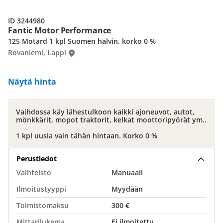
ID 3244980
Fantic Motor Performance
125 Motard 1 kpl Suomen halvin, korko 0 %
Rovaniemi, Lappi
Näytä hinta
Vaihdossa käy lähestulkoon kaikki ajoneuvot, autot,
mönkkärit, mopot traktorit, kelkat moottoripyörät ym..
1 kpl uusia vain tähän hintaan. Korko 0 %
Perustiedot
Vaihteisto
Manuaali
Ilmoitustyyppi
Myydään
Toimistomaksu
300 €
Mittarilukema
Ei ilmoitettu