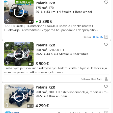
UPDATED 72H
Polaris RZR
175 cm³, 170
2016
● 53 km
● 4-Stroke
● Rear-wheel
3 890 €
9
170EFI (Ruisku) 1Omisteinen I Koukku I Lisävalo I Nahkasisusta I
Huoltokirja I Ostotodistus I 2Kypärää Kaupanpäälle I Nappirajoitin
50kmh/25kmh I Vähän ajettu! Vaihto ja rahoitus I Lisäkuvat/Videot!
Raisio,
Diilix Oy
Polaris RZR
200 cm³, RZR200 EFI
2022
● 44 h
● 4-Stroke
● Rear-wheel
3 900 €
5
Tästä hyvä ja turvallinen rälläysvehje. Todettu erittäin hyväksi laitteeksi ja
uskaltaa pienemmätkin laskea ajelemaan.
Sulkava, Kari Autio
Polaris RZR
200 cm³, 200 EFI Lasten koppimönkijä, rahoitus ilman käsirahaa
2022
● 3 tkm
● Chain
4 290 €
12