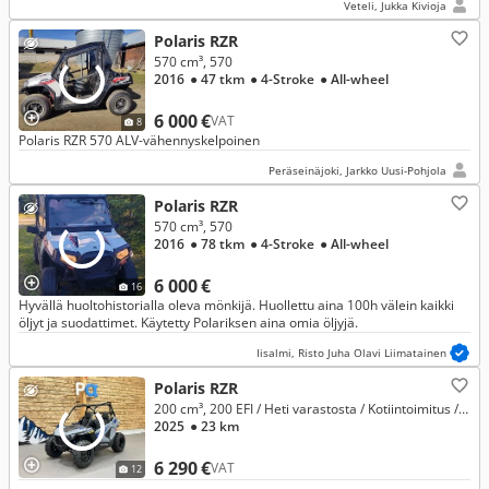
Veteli, Jukka Kivioja
Polaris RZR
570 cm³, 570
2016
● 47 tkm
● 4-Stroke
● All-wheel
6 000 €
VAT
8
Polaris RZR 570 ALV-vähennyskelpoinen
Peräseinäjoki, Jarkko Uusi-Pohjola
Polaris RZR
570 cm³, 570
2016
● 78 tkm
● 4-Stroke
● All-wheel
6 000 €
16
Hyvällä huoltohistorialla oleva mönkijä. Huollettu aina 100h välein kaikki
öljyt ja suodattimet. Käytetty Polariksen aina omia öljyjä.
Iisalmi, Risto Juha Olavi Liimatainen
Polaris RZR
200 cm³, 200 EFI / Heti varastosta / Kotiintoimitus / Vaihto / Rahoitus järjestyy!
2025
● 23 km
6 290 €
VAT
12