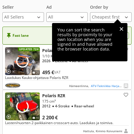
Seller
Ad
Order by
All Sellers
You can sort the search
results by proximity to your
Fast lane
Want more visibility to your ad?
own location when you are
signed in and have allowed
the browser location data.
UPDATED 72H
Polaris RZR
1/10 KAUKO-OHJATTAVA
2026
● Electric
● All-wheel
495 €
VAT
28
Laadukas Kauko-ohjattava Polaris RZR
Hämeenlinna,
ATV-Tekniikka Harjajärvi
Polaris RZR
175 cm³
2012
● 4-Stroke
● Rear-wheel
2 200 €
10
Lasten/nuorten 2-paikkainen crosscart-auto. Laadukas ja toimiva.
Hattula, Kimmo Koivuniemi