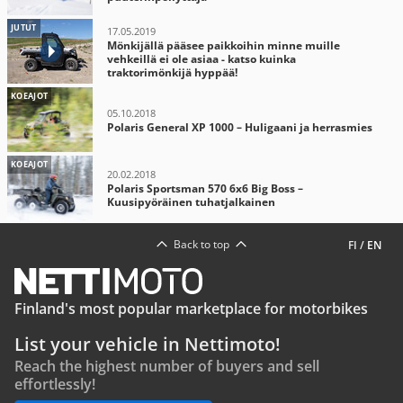
JUTUT
17.05.2019
Mönkijällä pääsee paikkoihin minne muille
vehkeillä ei ole asiaa - katso kuinka
traktorimönkijä hyppää!
KOEAJOT
05.10.2018
Polaris General XP 1000 – Huligaani ja herrasmies
KOEAJOT
20.02.2018
Polaris Sportsman 570 6x6 Big Boss –
Kuusipyöräinen tuhatjalkainen
Back to top
FI
/
EN
Finland's most popular marketplace for motorbikes
List your vehicle in Nettimoto!
Reach the highest number of buyers and sell
effortlessly!