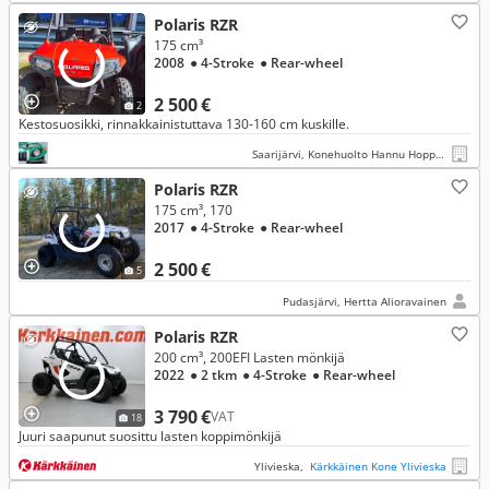
Polaris RZR
175 cm³
2008
● 4-Stroke
● Rear-wheel
2 500 €
2
Kestosuosikki, rinnakkainistuttava 130-160 cm kuskille.
Saarijärvi, Konehuolto Hannu Hoppula Oy
Polaris RZR
175 cm³, 170
2017
● 4-Stroke
● Rear-wheel
2 500 €
5
Pudasjärvi, Hertta Alioravainen
Polaris RZR
200 cm³, 200EFI Lasten mönkijä
2022
● 2 tkm
● 4-Stroke
● Rear-wheel
3 790 €
VAT
18
Juuri saapunut suosittu lasten koppimönkijä
Ylivieska,
Kärkkäinen Kone Ylivieska