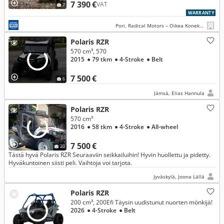
7 390 €
VAT
7
WARRANTY
Pori, Radical Motors – Oikea Konekauppa
Polaris RZR
570 cm³, 570
2015
● 79 tkm
● 4-Stroke
● Belt
7 500 €
6
Jämsä, Elias Hannula
Polaris RZR
570 cm³
2016
● 58 tkm
● 4-Stroke
● All-wheel
7 500 €
20
Tästä hyvä Polaris RZR Seuraaviin seikkailuihin! Hyvin huollettu ja pidetty.
Hyväkuntoinen siisti peli. Vaihtoja voi tarjota.
Jyväskylä, Joona Lällä
Polaris RZR
200 cm³, 200Efi Täysin uudistunut nuorten mönkijä!
2026
● 4-Stroke
● Belt