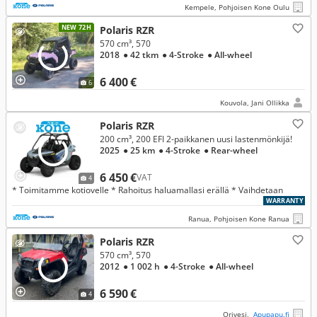
Kempele, Pohjoisen Kone Oulu
NEW 72H
Polaris RZR
570 cm³, 570
2018
● 42 tkm
● 4-Stroke
● All-wheel
6 400 €
6
Kouvola, Jani Ollikka
Polaris RZR
200 cm³, 200 EFI 2-paikkanen uusi lastenmönkijä!
2025
● 25 km
● 4-Stroke
● Rear-wheel
6 450 €
VAT
4
* Toimitamme kotiovelle * Rahoitus haluamallasi erällä * Vaihdetaan
WARRANTY
Ranua, Pohjoisen Kone Ranua
Polaris RZR
570 cm³, 570
2012
● 1 002 h
● 4-Stroke
● All-wheel
6 590 €
4
Orivesi,
Apupapu.fi