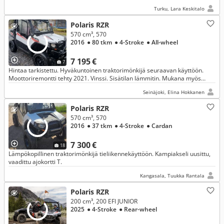
Turku, Lara Keskitalo
Polaris RZR
570 cm³, 570
2016
● 80 tkm
● 4-Stroke
● All-wheel
7 195 €
7
Hintaa tarkistettu. Hyväkuntoinen traktorimönkijä seuraavan käyttöön.
Moottoriremontti tehty 2021. Vinssi. Sisätilan lämmitin. Mukana myös
lumilevy.
Seinäjoki, Elina Hokkanen
Polaris RZR
570 cm³, 570
2016
● 37 tkm
● 4-Stroke
● Cardan
7 300 €
18
Lämpökopillinen traktorimönkijä tieliikennekäyttöön. Kampiakseli uusittu,
vaadittu ajokortti T.
Kangasala, Tuukka Rantala
Polaris RZR
200 cm³, 200 EFI JUNIOR
2025
● 4-Stroke
● Rear-wheel