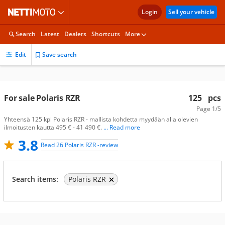
Login
Sell your vehicle
Search
Latest
Dealers
Shortcuts
More
Edit
Save search
For sale Polaris RZR
125
pcs
Page
1/5
Yhteensä 125 kpl Polaris RZR - mallista kohdetta myydään alla olevien
ilmoitusten kautta 495 € - 41 490 €.
... Read more
3.8
Read 26 Polaris RZR -review
Search items:
Polaris RZR