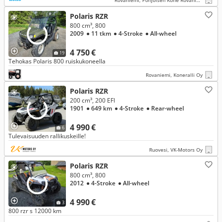
Rovaniemi, Pohjoisen Kone Rovaniemi
Polaris RZR
800 cm³, 800
2009
● 11 tkm
● 4-Stroke
● All-wheel
4 750 €
19
Tehokas Polaris 800 ruiskukoneella
Rovaniemi, Koneralli Oy
Polaris RZR
200 cm³, 200 EFI
1901
● 649 km
● 4-Stroke
● Rear-wheel
4 990 €
6
Tulevaisuuden rallikuskeille!
Ruovesi, VK-Motors Oy
Polaris RZR
800 cm³, 800
2012
● 4-Stroke
● All-wheel
4 990 €
3
800 rzr s 12000 km