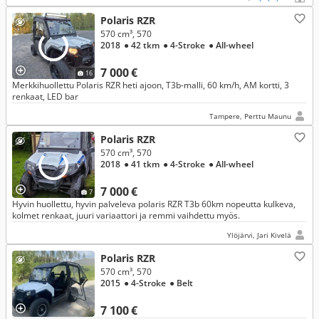
Polaris RZR
570 cm³, 570
2018
● 42 tkm
● 4-Stroke
● All-wheel
7 000 €
16
Merkkihuollettu Polaris RZR heti ajoon, T3b-malli, 60 km/h, AM kortti, 3
renkaat, LED bar
Tampere, Perttu Maunu
Polaris RZR
570 cm³, 570
2018
● 41 tkm
● 4-Stroke
● All-wheel
7 000 €
7
Hyvin huollettu, hyvin palveleva polaris RZR T3b 60km nopeutta kulkeva,
kolmet renkaat, juuri variaattori ja remmi vaihdettu myös.
Ylöjärvi, Jari Kivelä
Polaris RZR
570 cm³, 570
2015
● 4-Stroke
● Belt
7 100 €