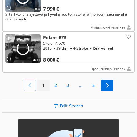
7 990 €
8
Siitä T-kortilla ajettava ja hyvällä huolto historialla mönkkäri seuraavalle
60kmh malli
Mikkeli, Onni Asikainen
Polaris RZR
570 cm³, 570
2015
● 39 tkm
● 4-Stroke
● Rear-wheel
8 000 €
13
Sipoo, Kristian Federley
1
2
3
...
5
Edit Search