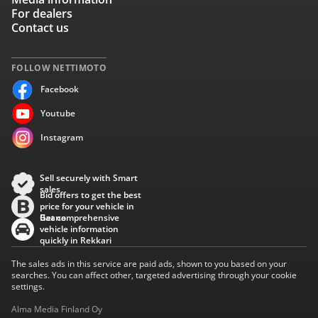
For dealers
Contact us
FOLLOW NETTIMOTO
Facebook
Youtube
Instagram
Sell securely with Smart
sales
Bid offers to get the best
price for your vehicle in
Baana
Get comprehensive
vehicle information
quickly in Rekkari
The sales ads in this service are paid ads, shown to you based on your
searches. You can affect other, targeted advertising through your cookie
settings.
Alma Media Finland Oy