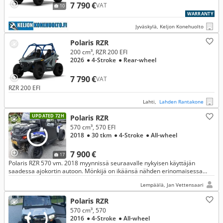
7 790 €
VAT
10
WARRANTY
Jyväskylä, Keljon Konehuolto
Polaris RZR
200 cm³, RZR 200 EFI
2026
● 4-Stroke
● Rear-wheel
7 790 €
VAT
RZR 200 EFI
Lahti,
Lahden Rantakone
UPDATED 72H
Polaris RZR
570 cm³, 570 EFI
2018
● 30 tkm
● 4-Stroke
● All-wheel
7 900 €
17
Polaris RZR 570 vm. 2018 myynnissä seuraavalle nykyisen käyttäjän
saadessa ajokortin autoon. Mönkijä on ikäänsä nähden erinomaisessa
kunnossa, vähillä kilometreilla / tunneilla!
Lempäälä, Jan Vettensaari
Polaris RZR
570 cm³, 570
2016
● 4-Stroke
● All-wheel