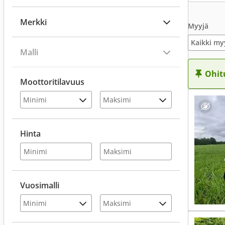
Merkki
Myyjä
Kaikki my
Malli
Ohit
Moottoritilavuus
Hinta
Vuosimalli