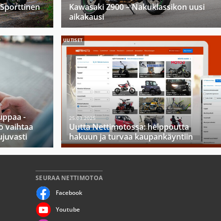
 Sporttinen
Kawasaki Z900 – Nakuklassikon uusi
aikakausi
UUTISET
ppaa -
25.03.2025
o vaihtaa
Uutta Nettimotossa: helppoutta
ujuvasti
hakuun ja turvaa kaupankäyntiin
SEURAA NETTIMOTOA
Facebook
Youtube