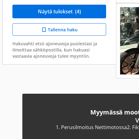
Näytä tulokset
(4)
Tallenna haku
Hakuvahti etsii ajoneuvoja puolestasi ja
ilmoittaa sähköpostilla, kun hakuasi
vastaavia ajoneuvoja tulee myyntiin.
Myymässä moott
V
1.
Perusilmoitus Nettimotossa
2.
Fi