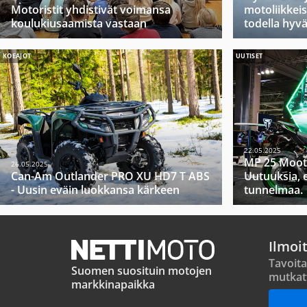
Motoristit yhdistivät voimansa
motoliikkeis
koulukiusaamista vastaan
todella hyv
KOEAJOT
UUTISET
22.05.2025
MP 25 Moot
26.05.2025
Can-Am Outlander PRO XU HD7 T ABS
Uutuuksia, 
- Uusin eväin luokkansa kärkeen
tunnelmaa.
Ilmoi
Tavoita
Suomen suosituin motojen
mutkat
markkinapaikka