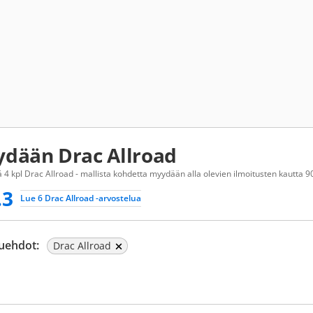
dään Drac Allroad
 4 kpl Drac Allroad - mallista kohdetta myydään alla olevien ilmoitusten kautta 90
.3
Lue 6 Drac Allroad -arvostelua
uehdot:
Drac Allroad