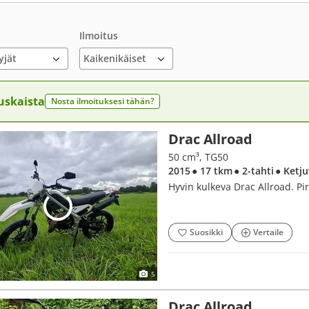
Ilmoitus
yjät
uskaista
Nosta ilmoituksesi tähän?
Drac Allroad
50 cm³, TG50
2015
● 17 tkm
● 2-tahti
● Ketj
Hyvin kulkeva Drac Allroad. Pir
Suosikki
Vertaile
5
Drac Allroad