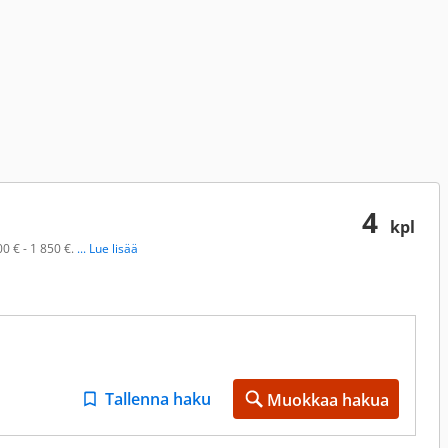
4
kpl
0 € - 1 850 €.
... Lue lisää
Tallenna haku
Muokkaa hakua