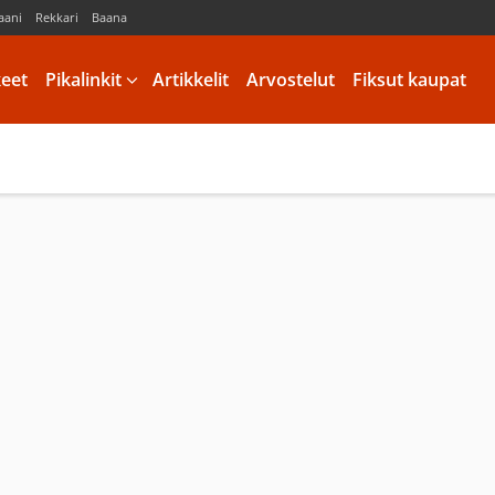
aani
Rekkari
Baana
keet
Pikalinkit
Artikkelit
Arvostelut
Fiksut kaupat