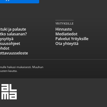
YRITYKSILLE
tuki ja palaute
Hinnasto
tko salasanan?
Mediatiedot
ysyttyä
Palvelut Yrityksille
isuusohjeet
Ota yhteyttä
ehdot
ettavuusseloste
inulle hakusi mukaisesti. Muuhun
usten kautta.