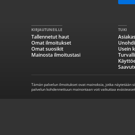
KIRJAUTUNEILLE
TUKI
Tallennetut haut
Asiakas
Omat ilmoitukset
Unohdi
Omat suosikit
Usein k
Mainosta ilmoitustasi
Turvall
Käyttö
Saavut
Tämän palvelun ilmoitukset ovat mainoksia, jotka näytetään s
palvelun kohdennettuun mainontaan voit vaikuttaa evästeaset