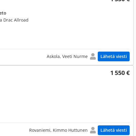
eto
va Drac Allroad
Askola, Veeti Nurme
Lähetä viesti
1 550 €
Rovaniemi, Kimmo Huttunen
Lähetä viesti