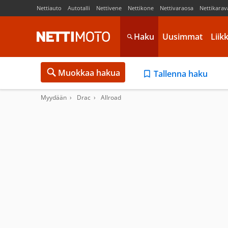
Nettiauto
Autotalli
Nettivene
Nettikone
Nettivaraosa
Nettikarav
Haku
Uusimmat
Liik
Muokkaa hakua
Tallenna haku
Myydään
Drac
Allroad