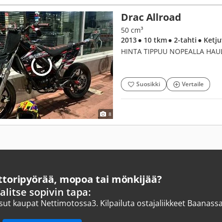
Drac Allroad
50 cm³
2013
● 10 tkm
● 2-tahti
● Ketj
HINTA TIPPUU NOPEALLA HAUL
Suosikki
Vertaile
8
oripyörää, mopoa tai mönkijää?
alitse sopivin tapa:
ksut kaupat Nettimotossa
3.
Kilpailuta ostajaliikkeet Baanass