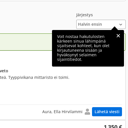
Järjestys
Voit nostaa hakutulosten
kärkeen sinua lähimpänä
sijaitsevat kohteet, kun olet
kirjautuneena sisään ja
hyväksynyt selaimen
900 €
sijaintitiedot.
uveto
teä. Tyyppivikana mittaristo ei toimi.
Aura, Ella Hirvilammi
Lähetä viesti
1 350 €