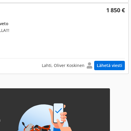
1 850 €
uveto
LA!!!
Lahti, Oliver Koskinen
Lähetä viesti
a