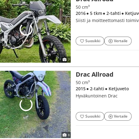
50 cm³
2016
● 5 tkm
● 2-tahti
● Ketjuv
Siisti ja moitteettomasti toimi
Suosikki
Vertaile
7
Drac Allroad
50 cm³
2015
● 2-tahti
● Ketjuveto
Hyväkuntoinen Drac
Suosikki
Vertaile
8