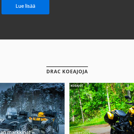
Lue lisää
DRAC KOEAJOJA
KOEAJOT
jan markkinat –
10.11.2025