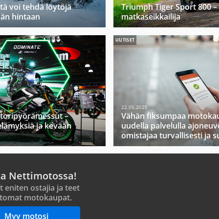
tä voi tehdä löytöjä
Triumph Tiger Sport 800 –
ään hintaan
matkaseikkailija
UUTISET
22.05.2025
toripyörämessut –
Vähän fiksumpaa motokau
elämyksiä ja kevään
uudella palvelulla ajoneuv
omistajaa turvallisesti ja s
ta Nettimotossa!
t eniten ostajia ja teet
tomat motokaupat.
Myy motosi