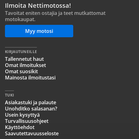
Ilmoita Nettimotossa!
Tavoitat eniten ostajia ja teet mutkattomat
motokaupat.
Myy motosi
KIRJAUTUNEILLE
Tallennetut haut
Omat ilmoitukset
Omat suosikit
Mainosta ilmoitustasi
TUKI
Asiakastuki ja palaute
Unohditko salasanan?
Usein kysyttyä
Turvallisuusohjeet
Käyttöehdot
Saavutettavuusseloste