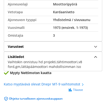
Ajoneuvolaji
Moottoripyörä
Vetotapa
Kardaaniveto
Ajoneuvon tyyppi
Yhdistelmä / sivuvaunu
Vuosimalli
1973 (ensirek. 1-1973)
Omistajia
3
Varusteet
Lisätiedot
Vaihtokin onnistuu hd projekti,tähtimoottori,v8
ford,gm,lättäpäämoottori mahdollisimman iso
Myyty Nettimoton kautta
Katso myytävävä olevat Dnepr MT-9 vaihtomotot
Tilastot
Ohjeita turvalliseen ajoneuvokauppaan