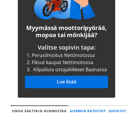
Myymässä moottoripyörää,
mopoa tai mönkijää?
Valitse sopivin tapa:
1.
Perusilmoitus Nettimotossa
2.
Fiksut kaupat Nettimotossa
3.
Kilpailuta ostajaliikkeet Baanassa
Lue lisää
SINUA SAATTAISI KIINNOSTAA
AIEMMIN KATSOTUT
SUOSITUT