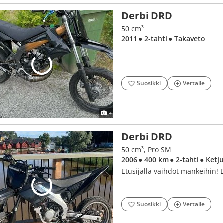
Derbi DRD
50 cm³
2011
● 2-tahti
● Takaveto
Suosikki
Vertaile
4
Derbi DRD
50 cm³, Pro SM
2006
● 400 km
● 2-tahti
● Ketj
Etusijalla vaihdot mankeihin! 
Suosikki
Vertaile