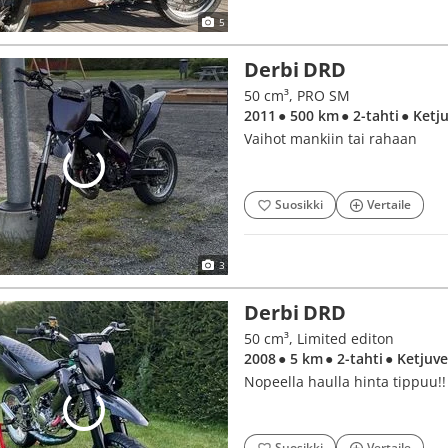
5
Derbi DRD
50 cm³, PRO SM
2011
● 500 km
● 2-tahti
● Ketj
Vaihot mankiin tai rahaan
Suosikki
Vertaile
3
Derbi DRD
50 cm³, Limited editon
2008
● 5 km
● 2-tahti
● Ketjuv
Nopeella haulla hinta tippuu!!
Suosikki
Vertaile