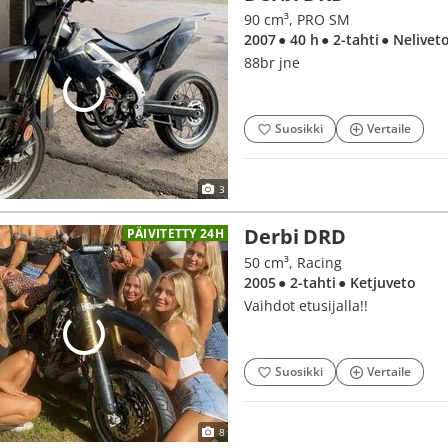
90 cm³, PRO SM
2007
● 40 h
● 2-tahti
● Nelivet
88br jne
Suosikki
Vertaile
3
Derbi DRD
PÄIVITETTY 24H
50 cm³, Racing
2005
● 2-tahti
● Ketjuveto
Vaihdot etusijalla!!
Suosikki
Vertaile
8