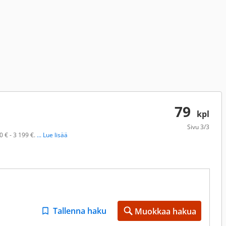
79
kpl
Sivu
3/3
0 € - 3 199 €.
... Lue lisää
Tallenna haku
Muokkaa hakua