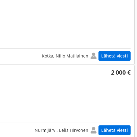
o
Kotka, Niilo Matilainen
Lähetä viesti
2 000 €
Nurmijärvi, Eelis Hirvonen
Lähetä viesti