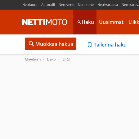
Nettiauto
Autotalli
Nettivene
Nettikone
Nettivaraosa
Nettikarav
Haku
Uusimmat
Liik
Muokkaa hakua
Tallenna haku
Myydään
Derbi
DRD