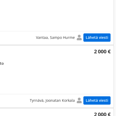
Vantaa, Sampo Hurme
Lähetä viesti
2 000 €
eto
Tyrnävä, Joonatan Korkala
Lähetä viesti
2 000 €