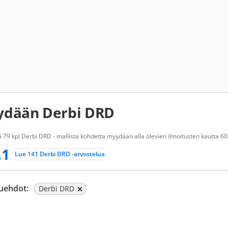
dään Derbi DRD
 79 kpl Derbi DRD - mallista kohdetta myydään alla olevien ilmoitusten kautta 60
.1
Lue 141 Derbi DRD -arvostelua
uehdot:
Derbi DRD