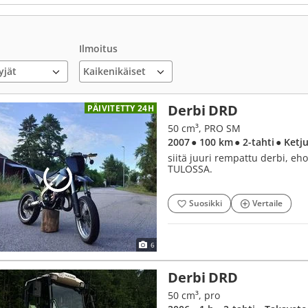
Ilmoitus
yjät
Derbi DRD
PÄIVITETTY 24H
50 cm³, PRO SM
2007
● 100 km
● 2-tahti
● Ketj
siitä juuri rempattu derbi, e
TULOSSA.
Suosikki
Vertaile
6
Derbi DRD
50 cm³, pro