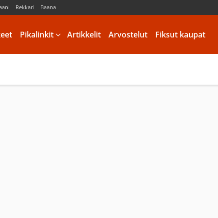
aani
Rekkari
Baana
keet
Pikalinkit
Artikkelit
Arvostelut
Fiksut kaupat