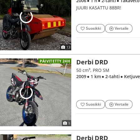
2006
● 1 h
● 2-tahti
● Takaveto
JUURI KASATTU 88BR!
Suosikki
Vertaile
13
Derbi DRD
PÄIVITETTY 24H
50 cm³, PRO SM
2009
● 1 km
● 2-tahti
● Ketjuv
Suosikki
Vertaile
5
Derbi DRD