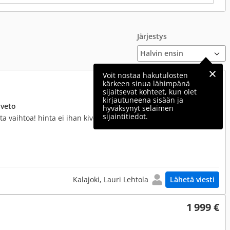
Järjestys
Voit nostaa hakutulosten
1 900 €
kärkeen sinua lähimpänä
sijaitsevat kohteet, kun olet
kirjautuneena sisään ja
uveto
hyväksynyt selaimen
sijaintitiedot.
hota vaihtoa! hinta ei ihan kiveenhakattu! PAREMMAT KUVAT
Kalajoki, Lauri Lehtola
Lähetä viesti
1 999 €