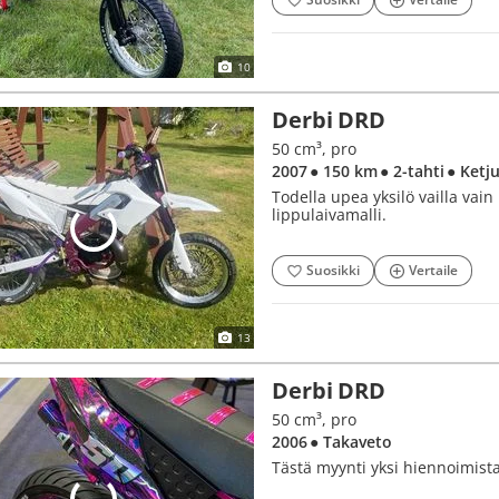
10
Derbi DRD
50 cm³, pro
2007
● 150 km
● 2-tahti
● Ketj
Todella upea yksilö vailla vai
lippulaivamalli.
Suosikki
Vertaile
13
Derbi DRD
50 cm³, pro
2006
● Takaveto
Tästä myynti yksi hiennoimist