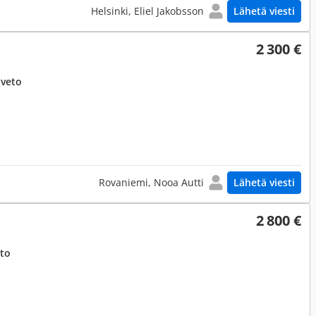
Helsinki, Eliel Jakobsson
Lähetä viesti
2 300 €
uveto
Rovaniemi, Nooa Autti
Lähetä viesti
2 800 €
eto