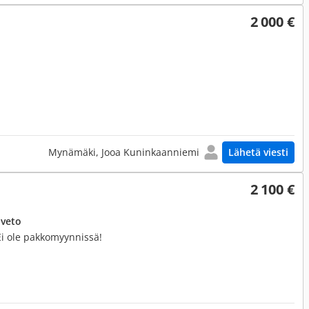
2 000 €
Mynämäki, Jooa Kuninkaanniemi
Lähetä viesti
2 100 €
uveto
Ei ole pakkomyynnissä!