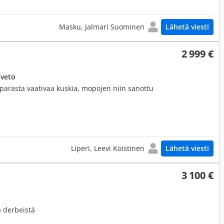
Masku, Jalmari Suominen
Lähetä viesti
2 999 €
uveto
n parasta vaativaa kuskia, mopojen niin sanottu
Liperi, Leevi Koistinen
Lähetä viesti
3 100 €
a derbeistä