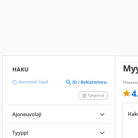
Myy
HAKU
Aiemmat haut
ID / Rekisterinro.
Yhteensä
4
Tyhjennä
Hak
Ajoneuvolaji
Tyyppi