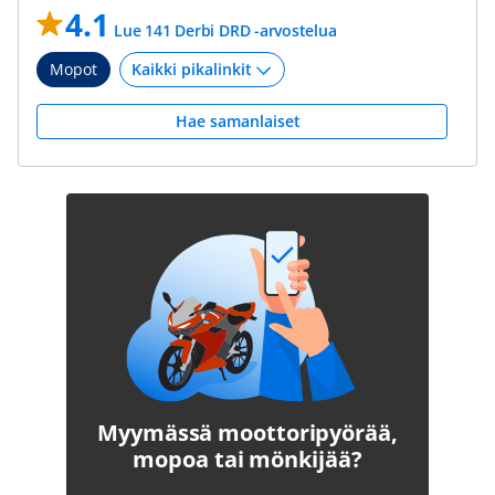
4.1
Lue 141 Derbi DRD -arvostelua
Mopot
Hae samanlaiset
Myymässä moottoripyörää,
mopoa tai mönkijää?