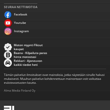
SEURAA NETTIMOTOA
Facebook
Youtube
Instagram
Moton myynti Fiksut
kaupat
Baana - Kilpailuta paras
hinta motostasi
Rekkari - Ajoneuvon
kaikki tiedot heti
Tämän palvelun ilmoitukset ovat mainoksia, jotka näytetään sinulle hakusi
mukaisesti. Muuhun palvelun kohdennettuun mainontaan voit vaikuttaa
evästeasetusten kautta.
Alma Media Finland Oy