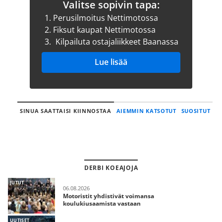
Valitse sopivin tapa:
1.
Perusilmoitus Nettimotossa
2.
Fiksut kaupat Nettimotossa
3.
Kilpailuta ostajaliikkeet Baanassa
Lue lisää
SINUA SAATTAISI KIINNOSTAA
AIEMMIN KATSOTUT
SUOSITUT
DERBI KOEAJOJA
JUTUT
06.08.2026
Motoristit yhdistivät voimansa
koulukiusaamista vastaan
UUTISET