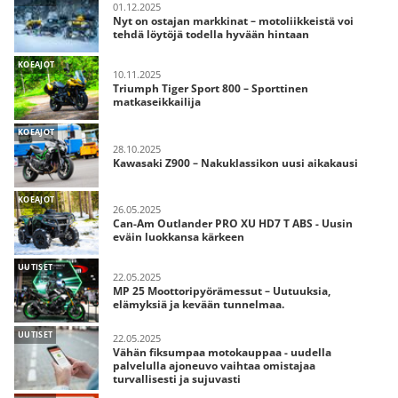
01.12.2025
Nyt on ostajan markkinat – motoliikkeistä voi
tehdä löytöjä todella hyvään hintaan
KOEAJOT
10.11.2025
Triumph Tiger Sport 800 – Sporttinen
matkaseikkailija
KOEAJOT
28.10.2025
Kawasaki Z900 – Nakuklassikon uusi aikakausi
KOEAJOT
26.05.2025
Can-Am Outlander PRO XU HD7 T ABS - Uusin
eväin luokkansa kärkeen
UUTISET
22.05.2025
MP 25 Moottoripyörämessut – Uutuuksia,
elämyksiä ja kevään tunnelmaa.
UUTISET
22.05.2025
Vähän fiksumpaa motokauppaa - uudella
palvelulla ajoneuvo vaihtaa omistajaa
turvallisesti ja sujuvasti