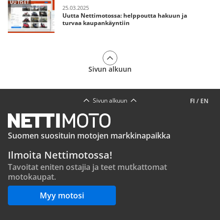
UUTISET
25.03.2025
Uutta Nettimotossa: helppoutta hakuun ja
turvaa kaupankäyntiin
Sivun alkuun
Sivun alkuun
FI
/
EN
Suomen suosituin motojen markkinapaikka
Ilmoita Nettimotossa!
Tavoitat eniten ostajia ja teet mutkattomat
motokaupat.
Myy motosi