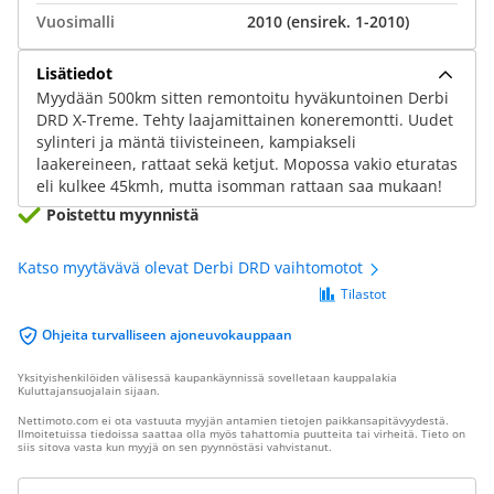
Vuosimalli
2010 (ensirek. 1-2010)
Lisätiedot
Myydään 500km sitten remontoitu hyväkuntoinen Derbi
DRD X-Treme. Tehty laajamittainen koneremontti. Uudet
sylinteri ja mäntä tiivisteineen, kampiakseli
laakereineen, rattaat sekä ketjut. Mopossa vakio eturatas
eli kulkee 45kmh, mutta isomman rattaan saa mukaan!
Poistettu myynnistä
Katso myytävävä olevat Derbi DRD vaihtomotot
Tilastot
Ohjeita turvalliseen ajoneuvokauppaan
Yksityishenkilöiden välisessä kaupankäynnissä sovelletaan kauppalakia
Kuluttajansuojalain sijaan.
Nettimoto.com ei ota vastuuta myyjän antamien tietojen paikkansapitävyydestä.
Ilmoitetuissa tiedoissa saattaa olla myös tahattomia puutteita tai virheitä. Tieto on
siis sitova vasta kun myyjä on sen pyynnöstäsi vahvistanut.