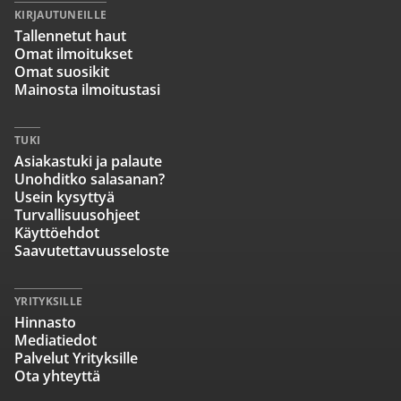
KIRJAUTUNEILLE
Tallennetut haut
Omat ilmoitukset
Omat suosikit
Mainosta ilmoitustasi
TUKI
Asiakastuki ja palaute
Unohditko salasanan?
Usein kysyttyä
Turvallisuusohjeet
Käyttöehdot
Saavutettavuusseloste
YRITYKSILLE
Hinnasto
Mediatiedot
Palvelut Yrityksille
Ota yhteyttä