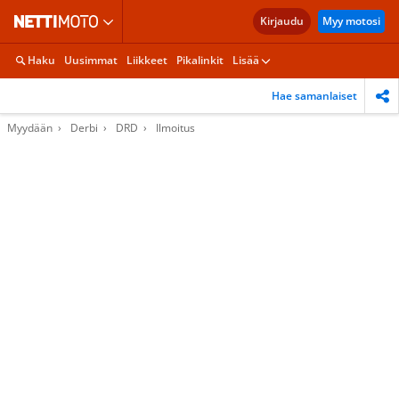
Kirjaudu
Myy motosi
Haku
Uusimmat
Liikkeet
Pikalinkit
Lisää
Hae samanlaiset
Myydään
Derbi
DRD
Ilmoitus