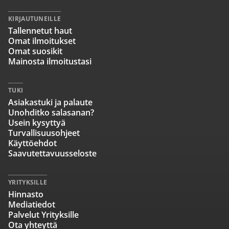
KIRJAUTUNEILLE
Tallennetut haut
Omat ilmoitukset
Omat suosikit
Mainosta ilmoitustasi
TUKI
Asiakastuki ja palaute
Unohditko salasanan?
Usein kysyttyä
Turvallisuusohjeet
Käyttöehdot
Saavutettavuusseloste
YRITYKSILLE
Hinnasto
Mediatiedot
Palvelut Yrityksille
Ota yhteyttä