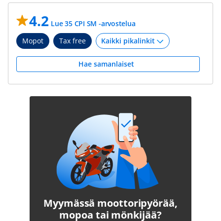
4.2
Lue 35 CPI SM -arvostelua
Mopot
Tax free
Hae samanlaiset
Myymässä moottoripyörää,
mopoa tai mönkijää?