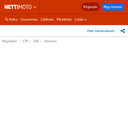
Kirjaudu
Myy motosi
Haku
Uusimmat
Liikkeet
Pikalinkit
Lisää
Hae samanlaiset
Myydään
CPI
SM
Ilmoitus