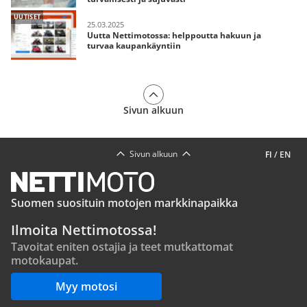
UUTISET
25.03.2025
Uutta Nettimotossa: helppoutta hakuun ja
turvaa kaupankäyntiin
Sivun alkuun
Sivun alkuun
FI
/
EN
Suomen suosituin motojen markkinapaikka
Ilmoita Nettimotossa!
Tavoitat eniten ostajia ja teet mutkattomat
motokaupat.
Myy motosi