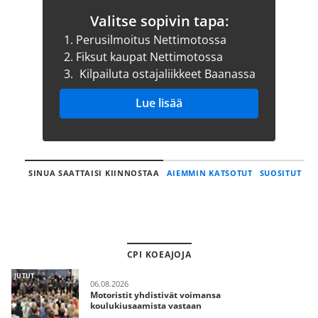
Valitse sopivin tapa:
1.
Perusilmoitus Nettimotossa
2.
Fiksut kaupat Nettimotossa
3.
Kilpailuta ostajaliikkeet Baanassa
Lue lisää
SINUA SAATTAISI KIINNOSTAA
AIEMMIN KATSOTUT
SUOSITUT
CPI KOEAJOJA
JUTUT
06.08.2026
Motoristit yhdistivät voimansa
koulukiusaamista vastaan