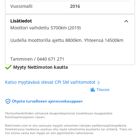
Vuosimalli
2016
Lisätiedot
Moottori vaihdettu 5700km (2019)
Uudella moottorilla ajettu 8800km. Yhteensä 14500km
Tamminen / 0440 671 271
Myyty Nettimoton kautta
Katso myytävävä olevat CPI SM vaihtomotot
Tilastot
Ohjeita turvalliseen ajoneuvokauppaan
Yksityishenkilöiden välisessä kaupankäynnissä sovelletaan kauppalakia
Kuluttajansuojalain sijaan.
Nettimoto.com ei ota vastuuta myyjän antamien tietojen paikkansapitävyydestä.
Ilmoitetuissa tiedoissa saattaa olla myös tahattomia puutteita tai virheitä. Tieto on
siis sitova vasta kun myyjä on sen pyynnöstäsi vahvistanut.