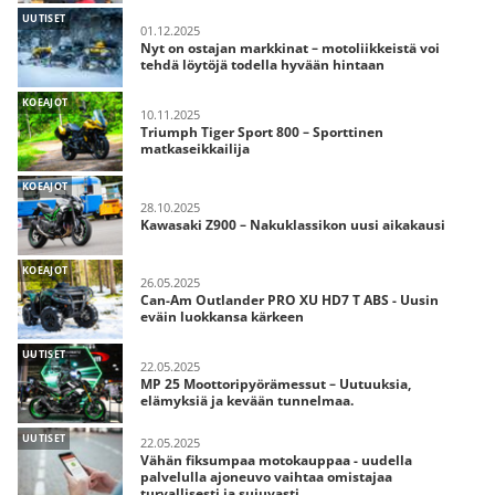
UUTISET
01.12.2025
Nyt on ostajan markkinat – motoliikkeistä voi
tehdä löytöjä todella hyvään hintaan
KOEAJOT
10.11.2025
Triumph Tiger Sport 800 – Sporttinen
matkaseikkailija
KOEAJOT
28.10.2025
Kawasaki Z900 – Nakuklassikon uusi aikakausi
KOEAJOT
26.05.2025
Can-Am Outlander PRO XU HD7 T ABS - Uusin
eväin luokkansa kärkeen
UUTISET
22.05.2025
MP 25 Moottoripyörämessut – Uutuuksia,
elämyksiä ja kevään tunnelmaa.
UUTISET
22.05.2025
Vähän fiksumpaa motokauppaa - uudella
palvelulla ajoneuvo vaihtaa omistajaa
turvallisesti ja sujuvasti