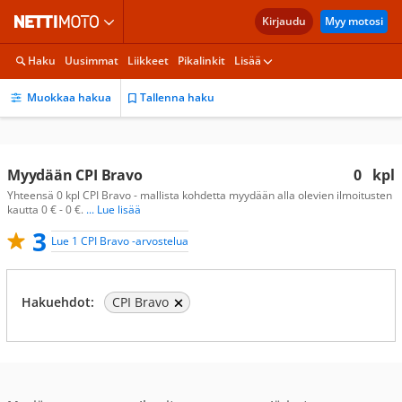
Kirjaudu
Myy motosi
Haku
Uusimmat
Liikkeet
Pikalinkit
Lisää
Muokkaa hakua
Tallenna haku
Myydään CPI Bravo
0
kpl
Yhteensä 0 kpl CPI Bravo - mallista kohdetta myydään alla olevien ilmoitusten
kautta 0 € - 0 €.
... Lue lisää
3
Lue 1 CPI Bravo -arvostelua
Hakuehdot:
CPI Bravo