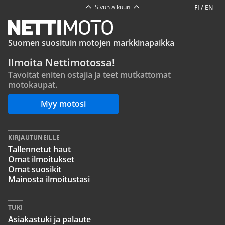
Sivun alkuun
FI
/
EN
Suomen suosituin motojen markkinapaikka
Ilmoita Nettimotossa!
Tavoitat eniten ostajia ja teet mutkattomat
motokaupat.
Myy motosi
KIRJAUTUNEILLE
Tallennetut haut
Omat ilmoitukset
Omat suosikit
Mainosta ilmoitustasi
TUKI
Asiakastuki ja palaute