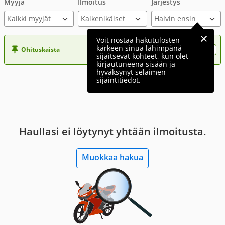
Myyjä
Ilmoitus
Järjestys
Kaikki myyjät
Voit nostaa hakutulosten
kärkeen sinua lähimpänä
Ohituskaista
Nosta ilmoituksesi tähän?
sijaitsevat kohteet, kun olet
kirjautuneena sisään ja
hyväksynyt selaimen
sijaintitiedot.
Haullasi ei löytynyt yhtään ilmoitusta.
Muokkaa hakua