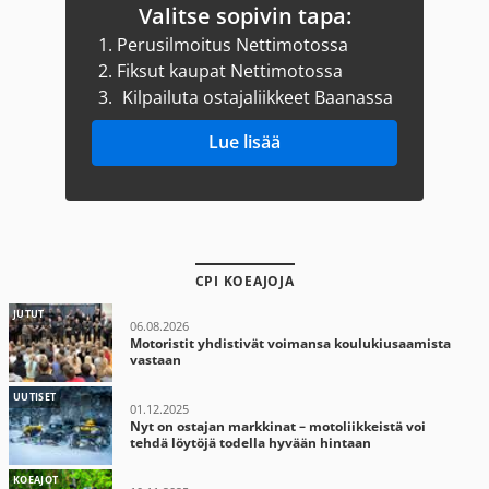
Valitse sopivin tapa:
1.
Perusilmoitus Nettimotossa
2.
Fiksut kaupat Nettimotossa
3.
Kilpailuta ostajaliikkeet Baanassa
Lue lisää
CPI KOEAJOJA
JUTUT
06.08.2026
Motoristit yhdistivät voimansa koulukiusaamista
vastaan
UUTISET
01.12.2025
Nyt on ostajan markkinat – motoliikkeistä voi
tehdä löytöjä todella hyvään hintaan
KOEAJOT