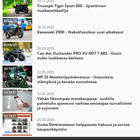
10.11.2025
Triumph Tiger Sport 800 – Sporttinen
matkaseikkailija
KOEAJOT
28.10.2025
Kawasaki Z900 – Nakuklassikon uusi aikakausi
KOEAJOT
26.05.2025
Can-Am Outlander PRO XU HD7 T ABS - Uusin
eväin luokkansa kärkeen
UUTISET
22.05.2025
MP 25 Moottoripyörämessut – Uutuuksia,
elämyksiä ja kevään tunnelmaa.
UUTISET
22.05.2025
Vähän fiksumpaa motokauppaa - uudella
palvelulla ajoneuvo vaihtaa omistajaa turvallisesti
ja sujuvasti
UUTISET
25.03.2025
Uutta Nettimotossa: helppoutta hakuun ja turvaa
kaupankäyntiin