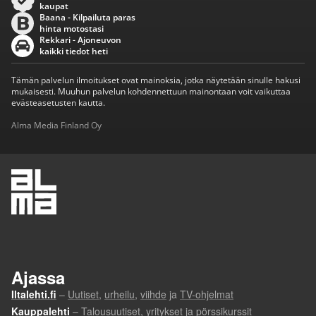
kaupat
Baana - Kilpailuta paras
hinta motostasi
Rekkari - Ajoneuvon
kaikki tiedot heti
Tämän palvelun ilmoitukset ovat mainoksia, jotka näytetään sinulle hakusi
mukaisesti. Muuhun palvelun kohdennettuun mainontaan voit vaikuttaa
evästeasetusten kautta.
Alma Media Finland Oy