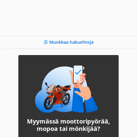
Muokkaa hakuehtoja
Myymässä moottoripyörää,
mopoa tai mönkijää?