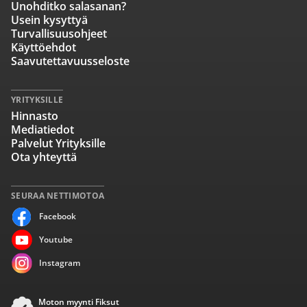
Unohditko salasanan?
Usein kysyttyä
Turvallisuusohjeet
Käyttöehdot
Saavutettavuusseloste
YRITYKSILLE
Hinnasto
Mediatiedot
Palvelut Yrityksille
Ota yhteyttä
SEURAA NETTIMOTOA
Facebook
Youtube
Instagram
Moton myynti Fiksut