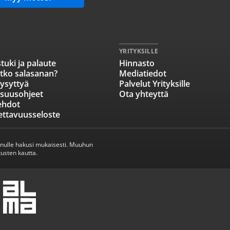
YRITYKSILLE
tuki ja palaute
Hinnasto
tko salasanan?
Mediatiedot
ysyttyä
Palvelut Yrityksille
isuusohjeet
Ota yhteyttä
ehdot
ettavuusseloste
inulle hakusi mukaisesti. Muuhun
usten kautta.