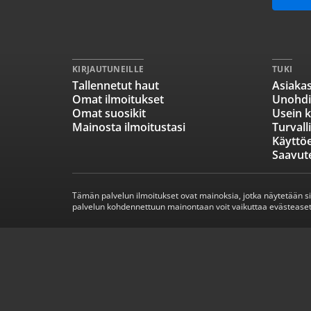
KIRJAUTUNEILLE
TUKI
Tallennetut haut
Asiakas
Omat ilmoitukset
Unohdi
Omat suosikit
Usein k
Mainosta ilmoitustasi
Turvall
Käyttö
Saavut
Tämän palvelun ilmoitukset ovat mainoksia, jotka näytetään s
palvelun kohdennettuun mainontaan voit vaikuttaa evästeaset