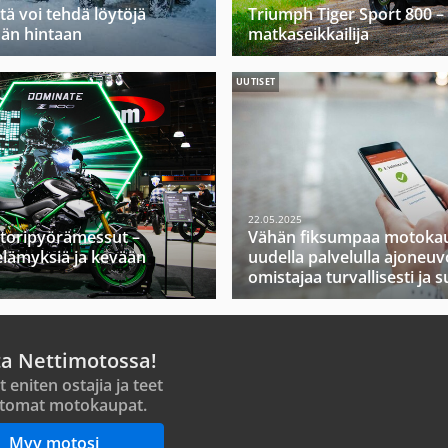
tä voi tehdä löytöjä
Triumph Tiger Sport 800 –
ään hintaan
matkaseikkailija
UUTISET
22.05.2025
toripyörämessut –
Vähän fiksumpaa motokau
elämyksiä ja kevään
uudella palvelulla ajoneuv
omistajaa turvallisesti ja s
ta Nettimotossa!
t eniten ostajia ja teet
tomat motokaupat.
Myy motosi