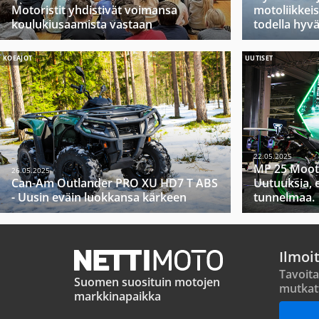
Motoristit yhdistivät voimansa
motoliikkeis
koulukiusaamista vastaan
todella hyv
KOEAJOT
UUTISET
22.05.2025
MP 25 Moot
26.05.2025
Can-Am Outlander PRO XU HD7 T ABS
Uutuuksia, 
- Uusin eväin luokkansa kärkeen
tunnelmaa.
Ilmoi
Tavoita
Suomen suosituin motojen
mutkat
markkinapaikka