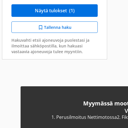
Näytä tulokset
(1)
Tallenna haku
Hakuvahti etsii ajoneuvoja puolestasi ja
ilmoittaa sähköpostilla, kun hakuasi
vastaavia ajoneuvoja tulee myyntiin.
Myymässä moott
V
1.
Perusilmoitus Nettimotossa
2.
Fi