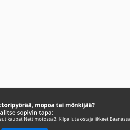
oripyörää, mopoa tai mönkijää?
alitse sopivin tapa:
ksut kaupat Nettimotossa
3.
Kilpailuta ostajaliikkeet Baanass