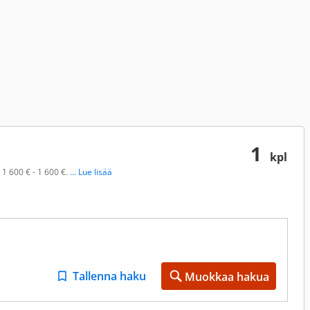
1
kpl
 1 600 € - 1 600 €.
... Lue lisää
Tallenna haku
Muokkaa hakua