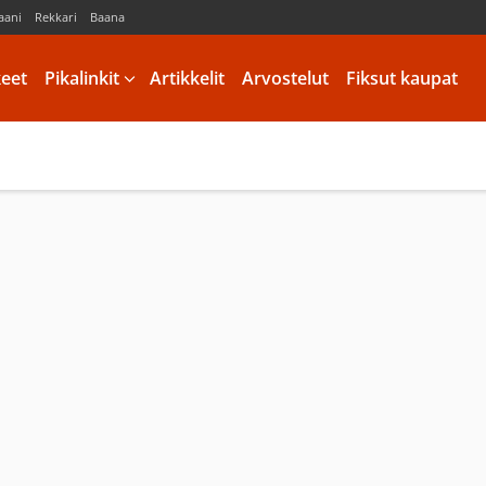
aani
Rekkari
Baana
keet
Pikalinkit
Artikkelit
Arvostelut
Fiksut kaupat