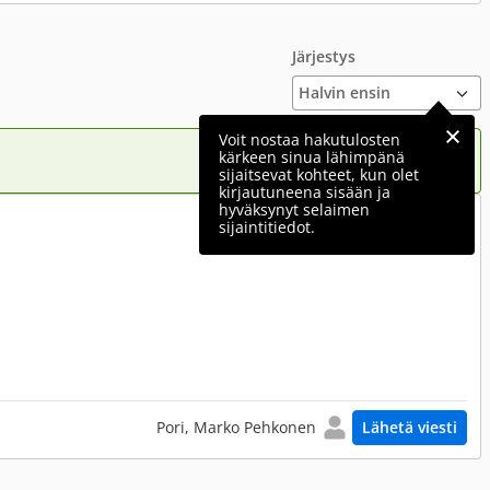
Järjestys
Voit nostaa hakutulosten
kärkeen sinua lähimpänä
sijaitsevat kohteet, kun olet
kirjautuneena sisään ja
hyväksynyt selaimen
1 600 €
sijaintitiedot.
Pori, Marko Pehkonen
Lähetä viesti