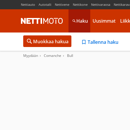
Nettiauto
Autotalli
Nettivene
Nettikone
Nettivaraosa
Nettikarav
Haku
Uusimmat
Liik
Muokkaa hakua
Tallenna haku
Myydään
Comanche
Bull