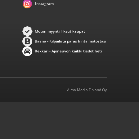
Instagram
Moton myynti Fiksut kaupat
Baana - Kilpailuta paras hinta motostasi
Rekkari - Ajoneuvon kaikki tiedot heti
Alma Media Finland Oy