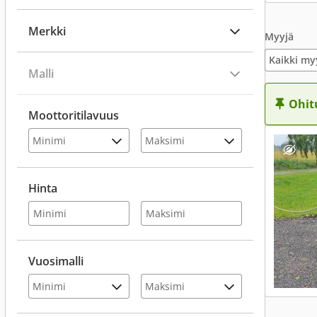
Merkki
Myyjä
Kaikki my
Malli
Ohit
Moottoritilavuus
Hinta
Vuosimalli