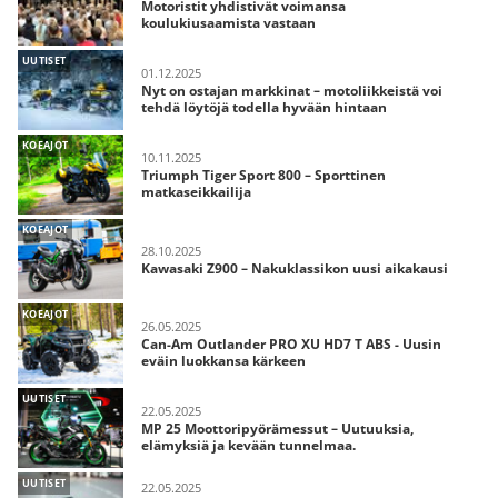
Motoristit yhdistivät voimansa
koulukiusaamista vastaan
UUTISET
01.12.2025
Nyt on ostajan markkinat – motoliikkeistä voi
tehdä löytöjä todella hyvään hintaan
KOEAJOT
10.11.2025
Triumph Tiger Sport 800 – Sporttinen
matkaseikkailija
KOEAJOT
28.10.2025
Kawasaki Z900 – Nakuklassikon uusi aikakausi
KOEAJOT
26.05.2025
Can-Am Outlander PRO XU HD7 T ABS - Uusin
eväin luokkansa kärkeen
UUTISET
22.05.2025
MP 25 Moottoripyörämessut – Uutuuksia,
elämyksiä ja kevään tunnelmaa.
UUTISET
22.05.2025