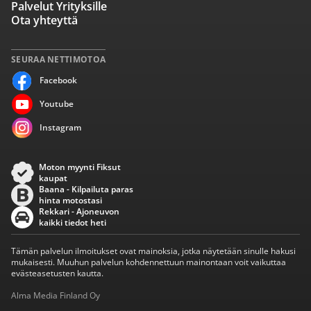
Palvelut Yrityksille
Ota yhteyttä
SEURAA NETTIMOTOA
Facebook
Youtube
Instagram
Moton myynti Fiksut
kaupat
Baana - Kilpailuta paras
hinta motostasi
Rekkari - Ajoneuvon
kaikki tiedot heti
Tämän palvelun ilmoitukset ovat mainoksia, jotka näytetään sinulle hakusi
mukaisesti. Muuhun palvelun kohdennettuun mainontaan voit vaikuttaa
evästeasetusten kautta.
Alma Media Finland Oy