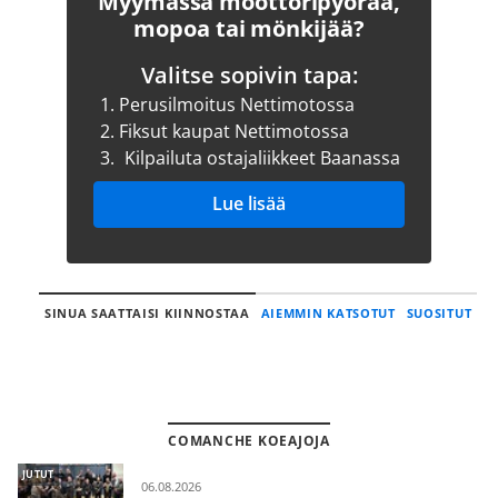
Myymässä moottoripyörää,
mopoa tai mönkijää?
Valitse sopivin tapa:
1.
Perusilmoitus Nettimotossa
2.
Fiksut kaupat Nettimotossa
3.
Kilpailuta ostajaliikkeet Baanassa
Lue lisää
SINUA SAATTAISI KIINNOSTAA
AIEMMIN KATSOTUT
SUOSITUT
COMANCHE KOEAJOJA
JUTUT
06.08.2026