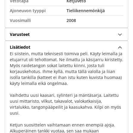
Vetotapa
Ketjuveto
Ajoneuvon tyyppi
Tieliikennemönkijä
Vuosimalli
2008
Varusteet
Lisätiedot
Ei siistein, mutta teknisesti toimiva peli. Käyty leimalla ja
etujarrut oli tehottomat. Ne ilmattu ja käsijarru kiristetty.
Myös raidetangon sokat laitettu kiinni, josta tuli
korjauskehotus. Ihme kyllä, mutta tällä valolla ja liian
isolla tankilla (katteet ei ihan istu kuten kuvista huomaa)
käyty leimalla eikä ongelmaa.
Vaihdettu uusi kaasari, sylinteri ja mäntäsarja. Laitettu
uusi mittaristo, vilkut, takavalot, valokatkaisija,
virtalukko, tangonpääpeilit ja kaasukahva. Kilpi on myös
uusi.
Ketjun suosittelen vaihtamaan ennen enempiä ajoja.
Alkuperäinen tankki vuotaa, sen saa mukaan