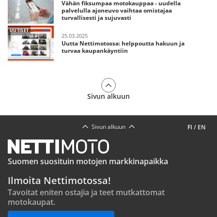
Vähän fiksumpaa motokauppaa - uudella
palvelulla ajoneuvo vaihtaa omistajaa
turvallisesti ja sujuvasti
UUTISET
25.03.2025
Uutta Nettimotossa: helppoutta hakuun ja
turvaa kaupankäyntiin
Sivun alkuun
Sivun alkuun
FI
/
EN
Suomen suosituin motojen markkinapaikka
Ilmoita Nettimotossa!
Tavoitat eniten ostajia ja teet mutkattomat
motokaupat.