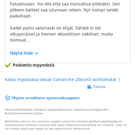
halutessaan. Voi olla että saa massattua pitäväksi. Sen
jälkeen katteet saa istumaan oikein. Nyt isompi tankki
paikallaan.
Kaikki paitsi valomaski on ehjät. Sähköt ei ole
alkuperäiset ja hieman eksoottisen näköiset, mutta
toimivat...
Näytä lisää
Poistettu myynnistä
Katso myytävävä olevat Comanche 200cm3 vaihtomotot
Tilastot
Ohjeita turvalliseen ajoneuvokauppaan
Yksityishenkilöiden välisessä kaupankäynnissä sovelletaan kauppalakia
Kuluttajansuojalain sijaan.
Nettimoto.com ei ota vastuuta myyjän antamien tietojen paikkansapitävyydestä.
Ilmoitetuissa tiedoissa saattaa olla myös tahattomia puutteita tai virheitä. Tieto on
siis sitova vasta kun myyjä on sen pyynnöstäsi vahvistanut.