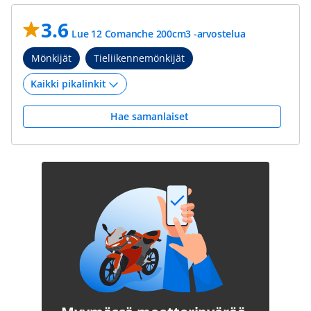
3.6
Lue 12 Comanche 200cm3 -arvostelua
Mönkijät
Tieliikennemönkijät
Hae samanlaiset