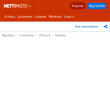
Kirjaudu
Myy motosi
Haku
Uusimmat
Liikkeet
Pikalinkit
Lisää
Hae samanlaiset
Myydään
Comanche
200cm3
Ilmoitus