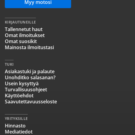
Myy motosi
KIRJAUTUNEILLE
Tallennetut haut
Omat ilmoitukset
Omat suosikit
Mainosta ilmoitustasi
TUKI
Asiakastuki ja palaute
Unohditko salasanan?
Usein kysyttyä
Turvallisuusohjeet
Käyttöehdot
Saavutettavuusseloste
YRITYKSILLE
Hinnasto
Mediatiedot