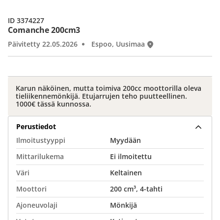
ID 3374227
Comanche 200cm3
Päivitetty 22.05.2026
Espoo, Uusimaa
Karun näköinen, mutta toimiva 200cc moottorilla oleva
tieliikennemönkijä. Etujarrujen teho puutteellinen.
1000€ tässä kunnossa.
Perustiedot
Ilmoitustyyppi
Myydään
Mittarilukema
Ei ilmoitettu
Väri
Keltainen
Moottori
200 cm³, 4-tahti
Ajoneuvolaji
Mönkijä