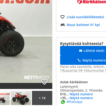
Lisää suosikkiliikkeeksi
Muut kohteet 91 kpl
Kysyttävää kohteesta?
Lähetä viesti
Näytä numero
Paras aika tavoitella: Arkisin,
19Lauantai 09-16Sunnuntai 
Aslak Kärkkäinen
Laitemyynti
Ollilanojankatu 2, Ylivieska
010...
Näytä numero
+ 14
+35...
Näytä numero
Whatsapp