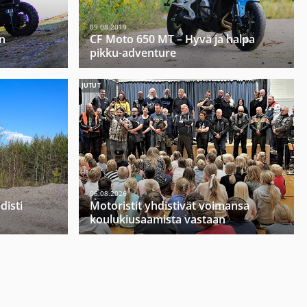
09.08.2019
n
CF Moto 650 MT – Hyvä ja halpa
pikku-adventure
JUTUT
06.08.2026
disti
Motoristit yhdistivät voimansa
koulukiusaamista vastaan