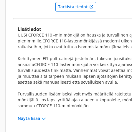
Tarkista tiedot
Lisätiedot
UUSI CFORCE 110 -minimönkijä on hauska ja turvallinen a
pienimmille.CFORCE 110-lastenmönkijässä moderni ulkonä
ratkaisuihin, jotka ovat tuttuja isommista mönkijämalleist
Kehittyneen EFI-polttoainejärjestelmän, tukevan jousituks
ansiostaCFORCE 110-lastenmönkijällä voi keskittyä ajami
turvallisuudesta tinkimättä. Vanhemmat voivat asettaa 
ja muuttaa sitä tarpeen mukaan lapsen ajotaitojen kehitt
asettaa sekä manuaalisesti että sovelluksen avulla.
Turvallisuuden lisäämiseksi voit myös määritellä rajoitetun
mönkijällä. Jos lapsi yrittää ajaa alueen ulkopuolelle, mön
sammuu.CFORCE 110-minimönkijän...
Näytä lisää