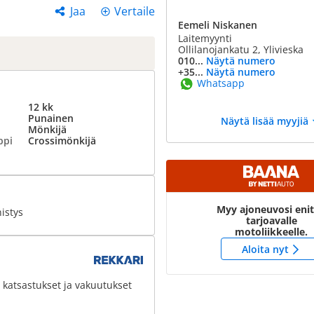
Jaa
Vertaile
Eemeli Niskanen
Laitemyynti
Ollilanojankatu 2, Ylivieska
010...
Näytä numero
+35...
Näytä numero
Whatsapp
12 kk
Punainen
Näytä lisää myyjiä
Mönkijä
ppi
Crossimönkijä
Myy ajoneuvosi eni
istys
tarjoavalle
motoliikkeelle.
Aloita nyt
 katsastukset ja vakuutukset