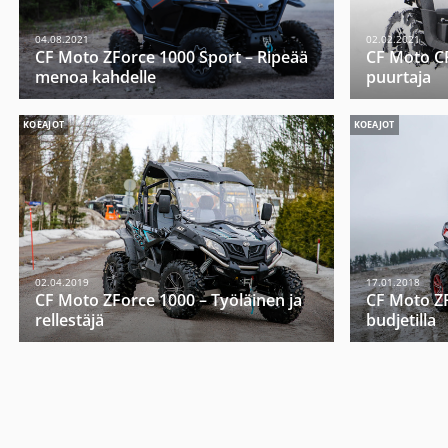
04.08.2021
02.02.2021
CF Moto ZForce 1000 Sport – Ripeää
CF Moto C
menoa kahdelle
puurtaja
KOEAJOT
KOEAJOT
02.04.2019
17.01.2018
CF Moto ZForce 1000 – Työläinen ja
CF Moto ZF
rellestäjä
budjetilla