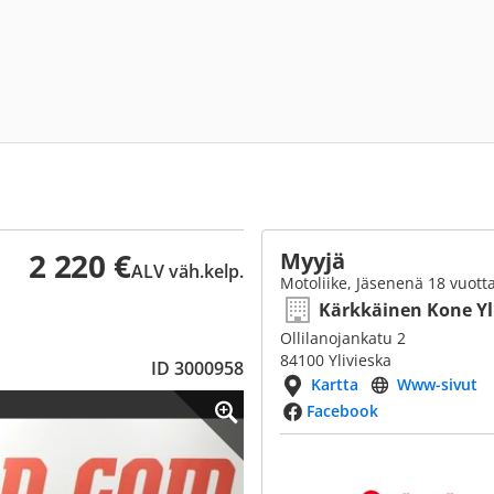
2 220 €
Myyjä
ALV väh.kelp.
Motoliike, Jäsenenä 18 vuott
Kärkkäinen Kone Yl
Ollilanojankatu 2
84100 Ylivieska
ID 3000958
Kartta
Www-sivut
Facebook