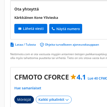
Ota yhteyttä
Kärkkäinen Kone Ylivieska
Lähetä viesti
Näytä numero
Lataa / Tulosta
Ohjeita turvalliseen ajoneuvokauppaan
Nettimoto.com ei ota vastuuta myyjän antamien tietojen paikkansapitävyy
olla myös tahattomia puutteita tai virheitä. Tieto on siis sitova vasta ku
CFMOTO CFORCE
4.1
Lue 40 CFMO
Hae samanlaiset
Mönkijät