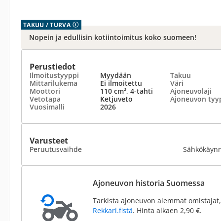
TAKUU / TURVA
Nopein ja edullisin kotiintoimitus koko suomeen!
Perustiedot
Ilmoitustyyppi
Myydään
Takuu
Mittarilukema
Ei ilmoitettu
Väri
Moottori
110 cm³, 4-tahti
Ajoneuvolaji
Vetotapa
Ketjuveto
Ajoneuvon tyy
Vuosimalli
2026
Varusteet
Peruutusvaihde
Sähkökäynn
Ajoneuvon historia Suomessa
Tarkista ajoneuvon aiemmat omistajat,
Rekkari.fistä
. Hinta alkaen 2,90 €.