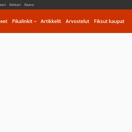
aani
Rekkari
Baana
keet
Pikalinkit
Artikkelit
Arvostelut
Fiksut kaupat