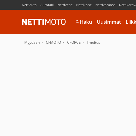
Nettiauto
Autotalli
Nettivene
Nettikone
Nettivaraosa
Nettikarav
Haku
Uusimmat
Liik
Myydään
CFMOTO
CFORCE
Ilmoitus