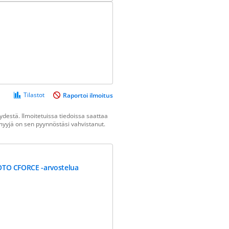
Tilastot
Raportoi ilmoitus
destä. Ilmoitetuissa tiedoissa saattaa
n myyjä on sen pyynnöstäsi vahvistanut.
TO CFORCE -arvostelua