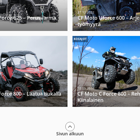
27.12.2022
Force 625 – Perusvarma
CF Moto Uforce 600 – Arje
työmyyrä
KOEAJOT
10.05.2016
orce 800 – Laatua tiukalla
CF Moto C Force 800 – Reh
Kiinalainen
Sivun alkuun