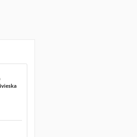
a
ivieska