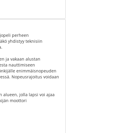
jopeli perheen
kö yhdistyy teknisiin
a.
en ja vakaan alustan
sesta nauttimiseen
mönkijälle enimmäisnopeuden
yessä. Nopeusrajoitus voidaan
 alueen, jolla lapsi voi ajaa
kijän moottori