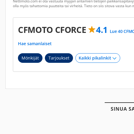
Nettimoto.com ei ota vastuuta myyjän antamien tietojen paikkansapitävyy
olla myös tahattomia puutteita tai virheitä. Tieto on siis sitova vasta ku
CFMOTO CFORCE
4.1
Lue 40 CFMO
Hae samanlaiset
Mönkijät
Tarjoukset
SINUA S