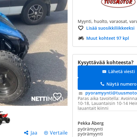
Myynti, huolto, varaosat, var
Lisää suosikkiliikkeeksi
Muut kohteet 97 kpl
Kysyttävää kohteesta?
Lähetä viesti
Näytä numero
pyoramyynti@​tuusmotor
Paras aika tavoitella: Avoinna
10-18, Lauantaisin 10-14 He
lauantait kiinni
Pekka Åberg
pyörämyynti
Jaa
Vertaile
pyörämyynti