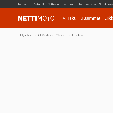
Nettiauto
Autotalli
Nettivene
Nettikone
Nettivaraosa
Nettikarav
Haku
Uusimmat
Liik
Myydään
CFMOTO
CFORCE
Ilmoitus