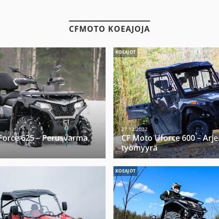
CFMOTO KOEAJOJA
KOEAJOT
27.12.2022
Force 625 – Perusvarma
CF Moto Uforce 600 – Arje
työmyyrä
KOEAJOT