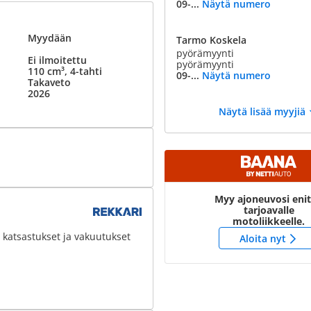
09-...
Näytä numero
Myydään
Tarmo Koskela
pyörämyynti
Ei ilmoitettu
pyörämyynti
110 cm³, 4-tahti
09-...
Näytä numero
Takaveto
2026
Näytä lisää myyjiä
Myy ajoneuvosi eni
tarjoavalle
motoliikkeelle.
 katsastukset ja vakuutukset
Aloita nyt