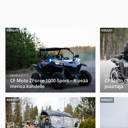
KOEAJOT
KOEAJOT
04.08.2021
02.02.2021
CF Moto ZForce 1000 Sport – Ripeää
CF Moto C
menoa kahdelle
puurtaja
KOEAJOT
KOEAJOT