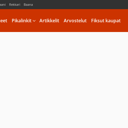
aani
Rekkari
Baana
keet
Pikalinkit
Artikkelit
Arvostelut
Fiksut kaupat