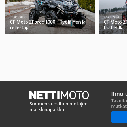
02.04.2019
17.01.2018
CF Moto ZForce 1000 – Työläinen ja
CF Moto ZF
rellestäjä
budjetilla
Ilmoi
Tavoita
Suomen suosituin motojen
mutkat
markkinapaikka