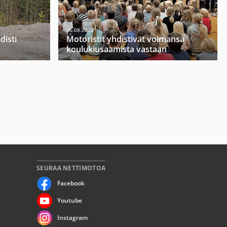
06.08.2026
disti
Motoristit yhdistivät voimansa
koulukiusaamista vastaan
SEURAA NETTIMOTOA
Facebook
Youtube
Instagram