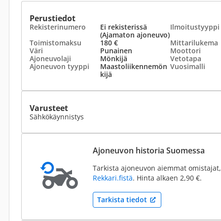
Perustiedot
Rekisterinumero
Ei rekisterissä
Ilmoitustyyppi
(Ajamaton ajoneuvo)
Toimistomaksu
180 €
Mittarilukema
Väri
Punainen
Moottori
Ajoneuvolaji
Mönkijä
Vetotapa
Ajoneuvon tyyppi
Maastoliikennemön
Vuosimalli
kijä
Varusteet
Sähkökäynnistys
Ajoneuvon historia Suomessa
Tarkista ajoneuvon aiemmat omistajat,
Rekkari.fistä
. Hinta alkaen 2,90 €.
Tarkista tiedot