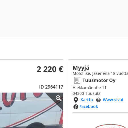
2 220 €
Myyjä
Motoliike, Jäsenenä 18 vuott
Tuusmotor Oy
ID 2964117
Hiekkamäentie 11
04300 Tuusula
Kartta
Www-sivut
Facebook