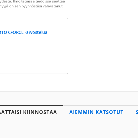
destä. Ilmoitetuissa tiedoissa saattaa
n myyjä on sen pyynnöstäsi vahvistanut.
TO CFORCE -arvostelua
AATTAISI KIINNOSTAA
AIEMMIN KATSOTUT