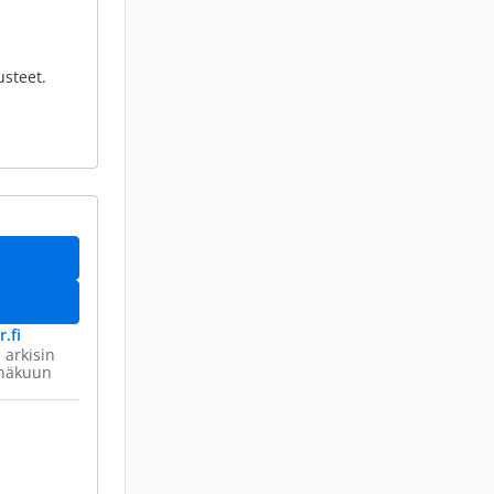
usteet.
.fi
 arkisin
inäkuun