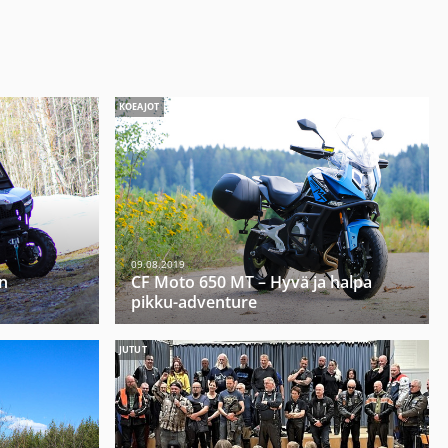
KOEAJOT
09.08.2019
n
CF Moto 650 MT – Hyvä ja halpa
pikku-adventure
JUTUT