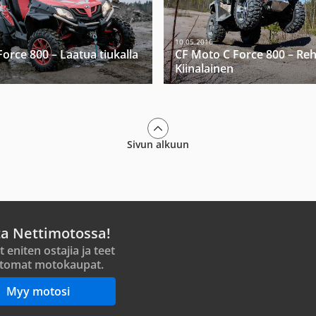
10.05.2016
orce 800 – Laatua tiukalla
CF Moto C Force 800 – Reh
Kiinalainen
Sivun alkuun
ta Nettimotossa!
t eniten ostajia ja teet
tomat motokaupat.
Myy motosi