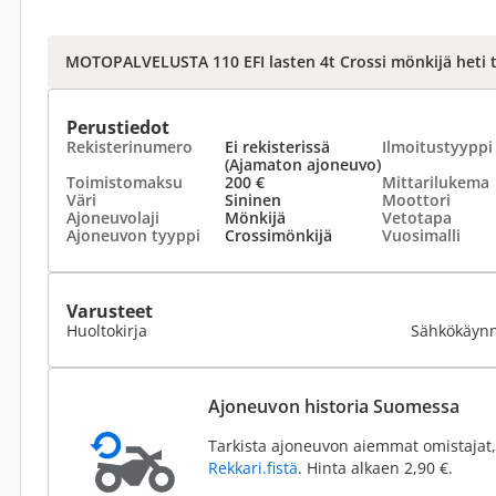
MOTOPALVELUSTA 110 EFI lasten 4t Crossi mönkijä heti 
Perustiedot
Rekisterinumero
Ei rekisterissä
Ilmoitustyyppi
(Ajamaton ajoneuvo)
Toimistomaksu
200 €
Mittarilukema
Väri
Sininen
Moottori
Ajoneuvolaji
Mönkijä
Vetotapa
Ajoneuvon tyyppi
Crossimönkijä
Vuosimalli
Varusteet
Huoltokirja
Sähkökäynn
Ajoneuvon historia Suomessa
Tarkista ajoneuvon aiemmat omistajat,
Rekkari.fistä
. Hinta alkaen 2,90 €.