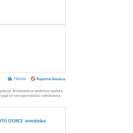
Tilastot
Raportoi ilmoitus
destä. Ilmoitetuissa tiedoissa saattaa
n myyjä on sen pyynnöstäsi vahvistanut.
TO CFORCE -arvostelua