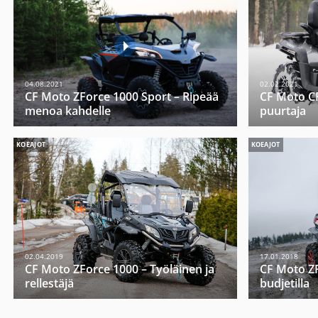
04.08.2021
02.02.2021
CF Moto ZForce 1000 Sport – Ripeää
CF Moto C
menoa kahdelle
puurtaja
KOEAJOT
KOEAJOT
02.04.2019
17.01.2018
CF Moto ZForce 1000 – Työläinen ja
CF Moto ZF
rellestäjä
budjetilla