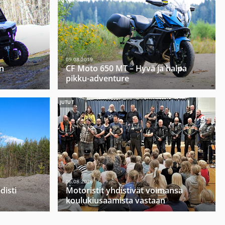
09.08.2019
n
CF Moto 650 MT – Hyvä ja halpa
pikku-adventure
JUTUT
06.08.2026
disti
Motoristit yhdistivät voimansa
koulukiusaamista vastaan