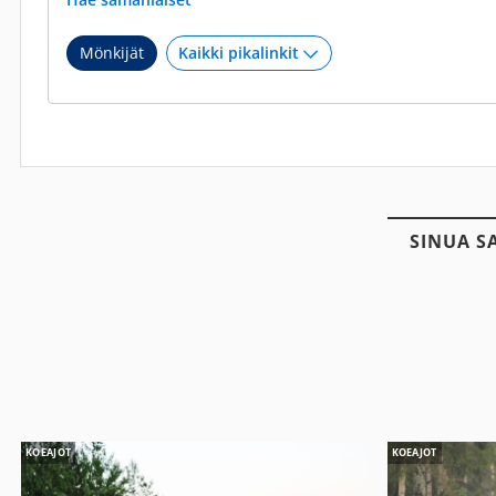
Mönkijät
SINUA S
KOEAJOT
KOEAJOT