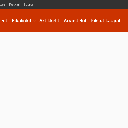
aani
Rekkari
Baana
keet
Pikalinkit
Artikkelit
Arvostelut
Fiksut kaupat