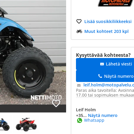
Lisää suosikkiliikkeeksi
Muut kohteet 203 kpl
Kysyttävää kohteesta?
Lähetä viesti
Näytä numero
leif.holm@​motopalvelu
Paras aika tavoitella: Avoinna
17.00 tai sopimuksen mukaa
Leif Holm
+35...
Näytä numero
Whatsapp