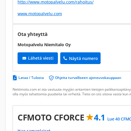
http://www.motopalvelu.com/rahoitus/
www.motopalvelu.com
Ota yhteyttä
Motopalvelu Niemitalo Oy
Lähetä viesti
Näytä numero
Lataa / Tulosta
Ohjeita turvalliseen ajoneuvokauppaan
Nettimoto.com ei ota vastuuta myyjän antamien tietojen paikkansapitävyy
olla myös tahattomia puutteita tai virheitä. Tieto on siis sitova vasta ku
CFMOTO CFORCE
4.1
Lue 40 CFMO
Hae samanlaiset