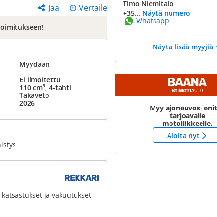
Timo Niemitalo
Jaa
Vertaile
+35...
Näytä numero
Whatsapp
toimitukseen!
Näytä lisää myyjiä
Myydään
Ei ilmoitettu
110 cm³, 4-tahti
Takaveto
2026
Myy ajoneuvosi eni
tarjoavalle
motoliikkeelle.
Aloita nyt
istys
 katsastukset ja vakuutukset