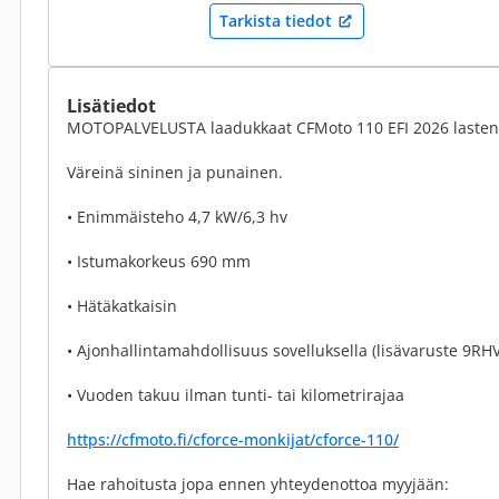
Tarkista tiedot
Lisätiedot
MOTOPALVELUSTA laadukkaat CFMoto 110 EFI 2026 lasten 4
Väreinä sininen ja punainen.
• Enimmäisteho 4,7 kW/6,3 hv
• Istumakorkeus 690 mm
• Hätäkatkaisin
• Ajonhallintamahdollisuus sovelluksella (lisävaruste 9R
• Vuoden takuu ilman tunti- tai kilometrirajaa
https://cfmoto.fi/cforce-monkijat/cforce-110/
Hae rahoitusta jopa ennen yhteydenottoa myyjään: