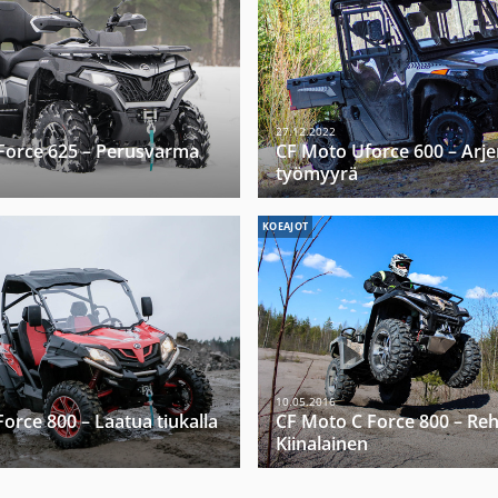
27.12.2022
Force 625 – Perusvarma
CF Moto Uforce 600 – Arje
työmyyrä
KOEAJOT
10.05.2016
orce 800 – Laatua tiukalla
CF Moto C Force 800 – Reh
Kiinalainen