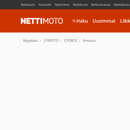
Nettiauto
Autotalli
Nettivene
Nettikone
Nettivaraosa
Nettikarav
Haku
Uusimmat
Liik
Myydään
CFMOTO
CFORCE
Ilmoitus