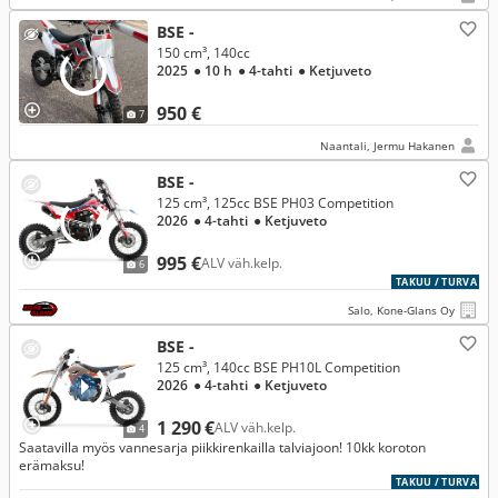
BSE -
150 cm³, 140cc
2025
● 10 h
● 4-tahti
● Ketjuveto
950 €
7
Naantali, Jermu Hakanen
BSE -
125 cm³, 125cc BSE PH03 Competition
2026
● 4-tahti
● Ketjuveto
995 €
ALV väh.kelp.
6
TAKUU / TURVA
Salo, Kone-Glans Oy
BSE -
125 cm³, 140cc BSE PH10L Competition
2026
● 4-tahti
● Ketjuveto
1 290 €
ALV väh.kelp.
4
Saatavilla myös vannesarja piikkirenkailla talviajoon! 10kk koroton
erämaksu!
TAKUU / TURVA