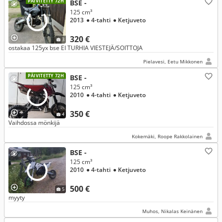
PÄIVITETTY 72H
BSE -
125 cm³
2013
● 4-tahti
● Ketjuveto
320 €
3
ostakaa 125yx bse EI TURHIA VIESTEJÄ/SOITTOJA
Pielavesi, Eetu Mikkonen
PÄIVITETTY 72H
BSE -
125 cm³
2010
● 4-tahti
● Ketjuveto
350 €
4
Vaihdossa mönkijä
Kokemäki, Roope Rakkolainen
BSE -
125 cm³
2010
● 4-tahti
● Ketjuveto
500 €
5
myyty
Muhos, Nikalas Keinänen