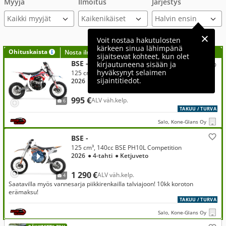
Myyjä
Ilmoitus
Järjestys
Kaikki myyjät
Voit nostaa hakutulosten
kärkeen sinua lähimpänä
Ohituskaista
Nosta ilmoituksesi tähän?
sijaitsevat kohteet, kun olet
BSE -
kirjautuneena sisään ja
hyväksynyt selaimen
125 cm³, 125cc BSE PH03 Competition
sijaintitiedot.
2026
● 4-tahti
● Ketjuveto
995 €
ALV väh.kelp.
6
TAKUU / TURVA
Salo, Kone-Glans Oy
BSE -
125 cm³, 140cc BSE PH10L Competition
2026
● 4-tahti
● Ketjuveto
1 290 €
ALV väh.kelp.
4
Saatavilla myös vannesarja piikkirenkailla talviajoon! 10kk koroton
erämaksu!
TAKUU / TURVA
Salo, Kone-Glans Oy