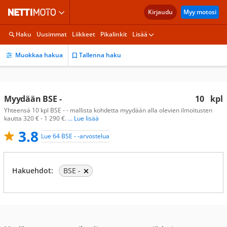
Kirjaudu
Myy motosi
Haku
Uusimmat
Liikkeet
Pikalinkit
Lisää
Muokkaa hakua
Tallenna haku
Myydään BSE -
10
kpl
Yhteensä 10 kpl BSE - - mallista kohdetta myydään alla olevien ilmoitusten
kautta 320 € - 1 290 €.
... Lue lisää
3.8
Lue 64 BSE - -arvostelua
Hakuehdot:
BSE -