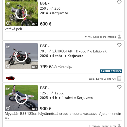
BSE -
250 cm³, 250
2014
● Ketjuveto
600 €
2
vetävä peli
Vihti, Casper Palmroos
BSE -
70 cm³, SÄHKÖSTARTTI! 70cc Pro Edition X
2026
● 4-tahti
● Ketjuveto
799 €
ALV väh.kelp.
7
TAKUU / TURVA
Salo, Kone-Glans Oy
BSE -
125 cm³, 125cc
2025
● 4 h
● 4-tahti
● Ketjuveto
900 €
4
Myydään BSE 125cc. Käytännössä crossi on uutta vastaava. Ajotunnit noin
4h
Liminka, Tero Salmi