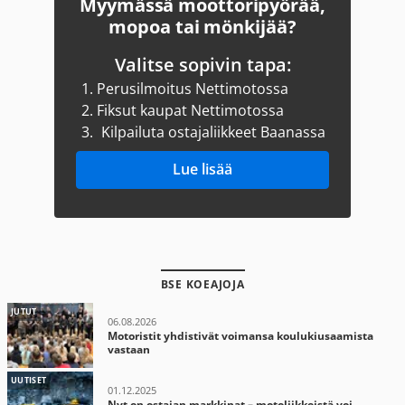
Myymässä moottoripyörää,
mopoa tai mönkijää?
Valitse sopivin tapa:
1.
Perusilmoitus Nettimotossa
2.
Fiksut kaupat Nettimotossa
3.
Kilpailuta ostajaliikkeet Baanassa
Lue lisää
BSE KOEAJOJA
JUTUT
06.08.2026
Motoristit yhdistivät voimansa koulukiusaamista
vastaan
UUTISET
01.12.2025
Nyt on ostajan markkinat – motoliikkeistä voi