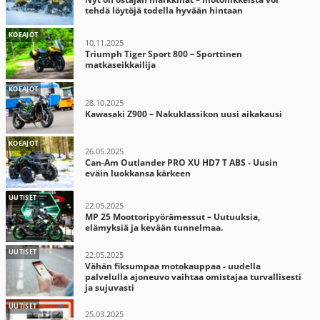
tehdä löytöjä todella hyvään hintaan
KOEAJOT
10.11.2025
Triumph Tiger Sport 800 – Sporttinen
matkaseikkailija
KOEAJOT
28.10.2025
Kawasaki Z900 – Nakuklassikon uusi aikakausi
KOEAJOT
26.05.2025
Can-Am Outlander PRO XU HD7 T ABS - Uusin
eväin luokkansa kärkeen
UUTISET
22.05.2025
MP 25 Moottoripyörämessut – Uutuuksia,
elämyksiä ja kevään tunnelmaa.
UUTISET
22.05.2025
Vähän fiksumpaa motokauppaa - uudella
palvelulla ajoneuvo vaihtaa omistajaa turvallisesti
ja sujuvasti
UUTISET
25.03.2025