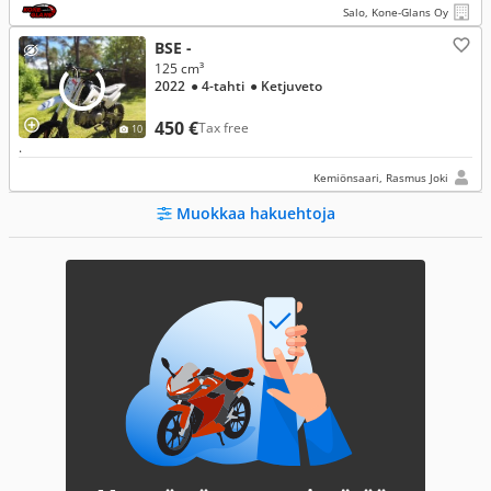
Salo, Kone-Glans Oy
BSE -
125 cm³
2022
● 4-tahti
● Ketjuveto
450 €
Tax free
10
.
Kemiönsaari, Rasmus Joki
Muokkaa hakuehtoja