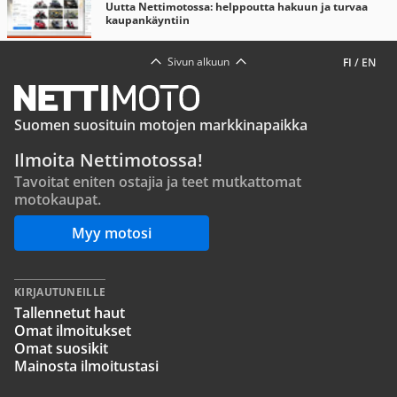
Uutta Nettimotossa: helppoutta hakuun ja turvaa
kaupankäyntiin
Sivun alkuun
FI
/
EN
Suomen suosituin motojen markkinapaikka
Ilmoita Nettimotossa!
Tavoitat eniten ostajia ja teet mutkattomat
motokaupat.
Myy motosi
KIRJAUTUNEILLE
Tallennetut haut
Omat ilmoitukset
Omat suosikit
Mainosta ilmoitustasi