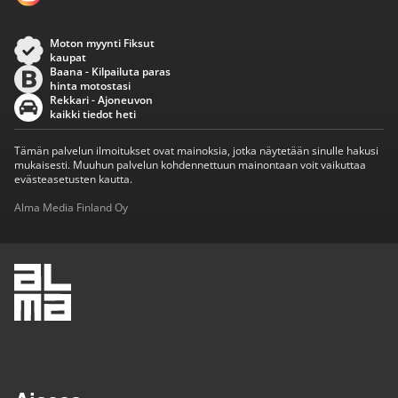
Moton myynti Fiksut
kaupat
Baana - Kilpailuta paras
hinta motostasi
Rekkari - Ajoneuvon
kaikki tiedot heti
Tämän palvelun ilmoitukset ovat mainoksia, jotka näytetään sinulle hakusi
mukaisesti. Muuhun palvelun kohdennettuun mainontaan voit vaikuttaa
evästeasetusten kautta.
Alma Media Finland Oy