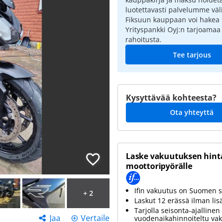
luotettavasti palvelumme väli
Fiksuun kauppaan voi hakea
Yrityspankki Oyj:n tarjoamaa
rahoitusta.
Tee tarjous
Kysyttävää kohteesta?
Ota yhteyttä
Laske vakuutuksen hinta
moottoripyörälle
Ifin vakuutus on Suomen s
+ 2
Laskut 12 erässä ilman lis
Tarjolla seisonta-ajallinen 
Jaa
Vertaile
vuodenaikahinnoiteltu va