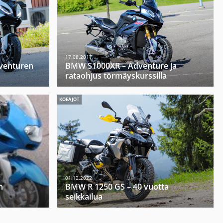
17.08.2017
venturen
BMW S1000XR – Adventure ja
rataohjus törmäyskurssilla
KOEAJOT
01.12.2022
h
BMW R 1250 GS – 40 vuotta
seikkailua