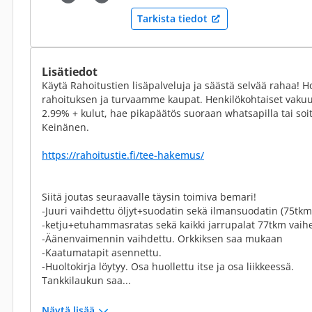
Tarkista tiedot
Lisätiedot
Käytä Rahoitustien lisäpalveluja ja säästä selvää rahaa!
rahoituksen ja turvaamme kaupat. Henkilökohtaiset vakuu
2.99% + kulut, hae pikapäätös suoraan whatsapilla tai so
Keinänen.
https://rahoitustie.fi/tee-hakemus/
Siitä joutas seuraavalle täysin toimiva bemari!
-Juuri vaihdettu öljyt+suodatin sekä ilmansuodatin (75tkm
-ketju+etuhammasratas sekä kaikki jarrupalat 77tkm vaihe
-Äänenvaimennin vaihdettu. Orkkiksen saa mukaan
-Kaatumatapit asennettu.
-Huoltokirja löytyy. Osa huollettu itse ja osa liikkeessä.
Tankkilaukun saa...
Näytä lisää