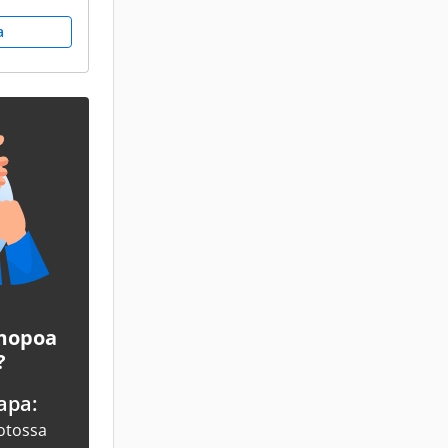
a
 mopoa
?
apa:
otossa