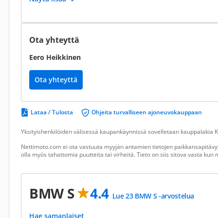
Ota yhteyttä
Eero Heikkinen
Ota yhteyttä
Lataa / Tulosta
Ohjeita turvalliseen ajoneuvokauppaan
Yksityishenkilöiden välisessä kaupankäynnissä sovelletaan kauppalakia Ku
Nettimoto.com ei ota vastuuta myyjän antamien tietojen paikkansapitävyy
olla myös tahattomia puutteita tai virheitä. Tieto on siis sitova vasta ku
BMW S
4.4
Lue 23 BMW S -arvostelua
Hae samanlaiset