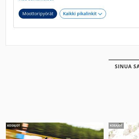
Moottoripyörät
SINUA S
KOEAJOT
KOEAJOT