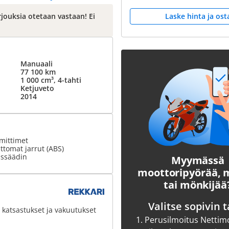
Laske hinta ja ost
rjouksia otetaan vastaan! Ei
Manuaali
77 100 km
1 000 cm³, 4-tahti
Ketjuveto
2014
mittimet
tomat jarrut (ABS)
ssäädin
Myymässä
moottoripyörää,
tai mönkijää
Valitse sopivin t
 katsastukset ja vakuutukset
1.
Perusilmoitus Nettim