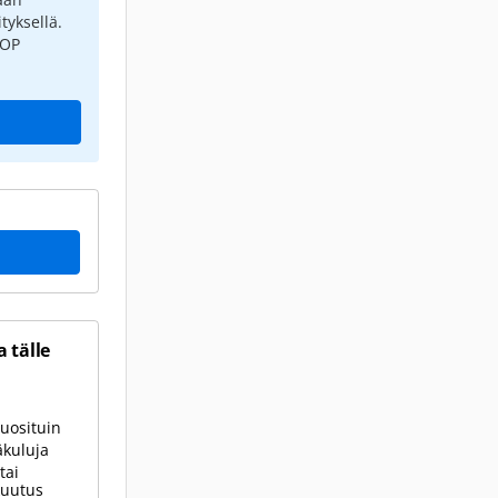
tyksellä.
 OP
 tälle
uosituin
äkuluja
tai
kuutus