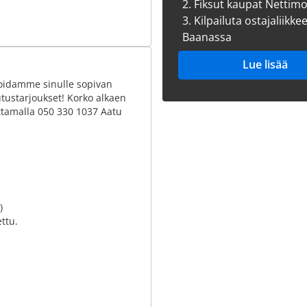
2.
Fiksut kaupat Nettim
3.
Kilpailuta ostajaliikke
Baanassa
Lue lisää
 Hoidamme sinulle sopivan
tustarjoukset! Korko alkaen
ittamalla 050 330 1037 Aatu
)
ttu.