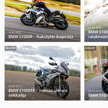
29.10.2020
BMW S1000
12.01.2022
BMW S1000R – Nakutykki Baijerista
ratakireä
KOEAJOT
KOEAJOT
03.08.2015
BMW S1000XR – Voimaa uhkuva
05.05.2014
seikkailija
BMW S1000