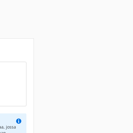
a, jossa
aan