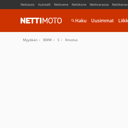
Nettiauto
Autotalli
Nettivene
Nettikone
Nettivaraosa
Nettikarav
Haku
Uusimmat
Liik
Myydään
BMW
S
Ilmoitus