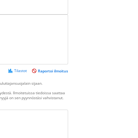
Tilastot
Raportoi ilmoitus
luttajansuojalain sijaan.
destä. Ilmoitetuissa tiedoissa saattaa
n myyjä on sen pyynnöstäsi vahvistanut.