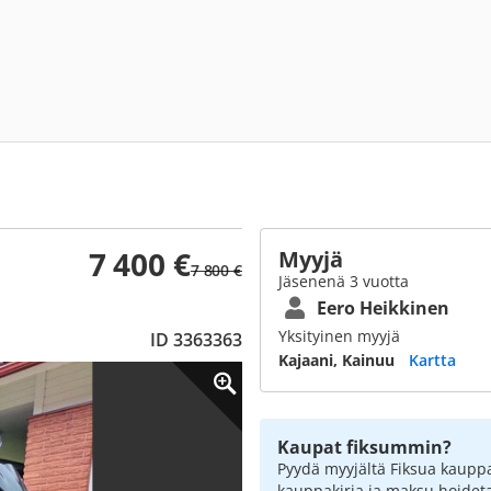
7 400 €
Myyjä
7 800 €
Jäsenenä 3 vuotta
Eero Heikkinen
Yksityinen myyjä
ID 3363363
Kajaani, Kainuu
Kartta
Kaupat fiksummin?
Pyydä myyjältä Fiksua kauppa
kauppakirja ja maksu hoidet