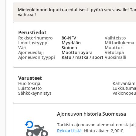
Mielenkiinnon loputtua edullisesti pyörä seuraavalle! Ta
vaihtoa!!
Perustiedot
Rekisterinumero
86-NFV
Vaihteisto
Ilmoitustyyppi
Myydään
Mittarilukema
Väri
Sininen
Moottori
Ajoneuvolaji
Moottoripyörä
Vetotapa
Ajoneuvon tyyppi
Katu / matka / sport
Vuosimalli
Varusteet
Huoltokirja
Kahvanläm
Luistonesto
Lukkiutumat
Sähkökäynnistys
Vakionopeu
Ajoneuvon historia Suomessa
Tarkista ajoneuvon aiemmat omistajat,
Rekkari.fistä
. Hinta alkaen 2,90 €.