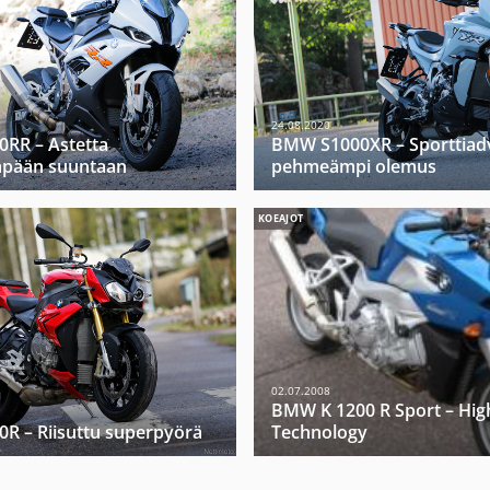
24.08.2020
RR – Astetta
BMW S1000XR – Sporttiad
mpään suuntaan
pehmeämpi olemus
KOEAJOT
02.07.2008
BMW K 1200 R Sport – Hig
R – Riisuttu superpyörä
Technology