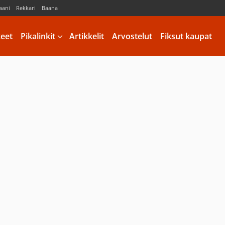
aani
Rekkari
Baana
keet
Pikalinkit
Artikkelit
Arvostelut
Fiksut kaupat