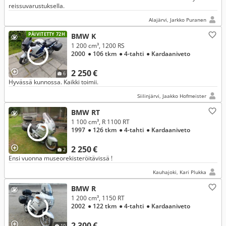
reissuvarustuksella.
Alajärvi, Jarkko Puranen
PÄIVITETTY 72H
BMW K
1 200 cm³, 1200 RS
2000
● 106 tkm
● 4-tahti
● Kardaaniveto
2 250 €
6
Hyvässä kunnossa. Kaikki toimii.
Siilinjärvi, Jaakko Hofmeister
BMW RT
1 100 cm³, R 1100 RT
1997
● 126 tkm
● 4-tahti
● Kardaaniveto
2 250 €
2
Ensi vuonna museorekisteröitävissä !
Kauhajoki, Kari Plukka
BMW R
1 200 cm³, 1150 RT
2002
● 122 tkm
● 4-tahti
● Kardaaniveto
2 300 €
10