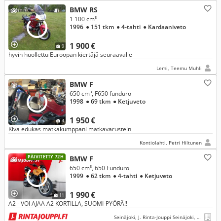
BMW RS
1 100 cm³
1996
● 151 tkm
● 4-tahti
● Kardaaniveto
1 900 €
9
hyvin huollettu Euroopan kiertäjä seuraavalle
Lemi, Teemu Muhli
BMW F
650 cm³, F650 funduro
1998
● 69 tkm
● Ketjuveto
1 950 €
4
Kiva edukas matkakumppani matkavarustein
Kontiolahti, Petri Hiltunen
PÄIVITETTY 72H
BMW F
650 cm³, 650 Funduro
1999
● 62 tkm
● 4-tahti
● Ketjuveto
1 990 €
11
A2 - VOI AJAA A2 KORTILLA, SUOMI-PYÖRÄ!!
Seinäjoki, J. Rinta-Jouppi Seinäjoki, Jouppilantie