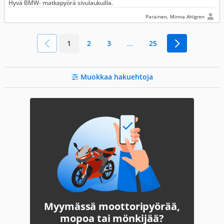
Hyvä BMW- matkapyörä sivulaukuilla.
Parainen, Minna Ahlgren
1
2
3
...
25
Muokkaa hakuehtoja
Myymässä moottoripyörää,
mopoa tai mönkijää?