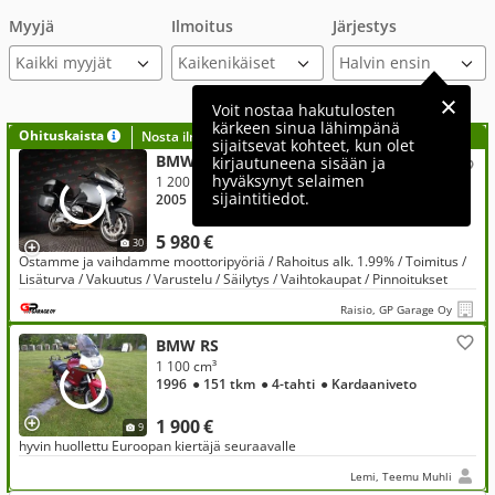
Myyjä
Ilmoitus
Järjestys
Kaikki myyjät
Voit nostaa hakutulosten
kärkeen sinua lähimpänä
Ohituskaista
Nosta ilmoituksesi tähän?
sijaitsevat kohteet, kun olet
BMW R
kirjautuneena sisään ja
hyväksynyt selaimen
1 200 cm³, 1200 RT Tämä kannattaa katsoa!
sijaintitiedot.
2005
● 62 tkm
● 4-tahti
● Kardaaniveto
5 980 €
30
Ostamme ja vaihdamme moottoripyöriä / Rahoitus alk. 1.99% / Toimitus /
Lisäturva / Vakuutus / Varustelu / Säilytys / Vaihtokaupat / Pinnoitukset
Raisio, GP Garage Oy
BMW RS
1 100 cm³
1996
● 151 tkm
● 4-tahti
● Kardaaniveto
1 900 €
9
hyvin huollettu Euroopan kiertäjä seuraavalle
Lemi, Teemu Muhli