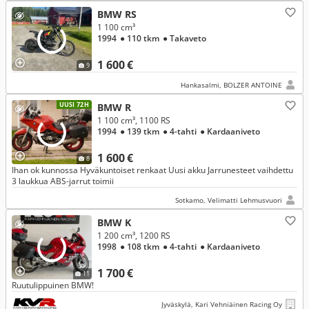
BMW RS
1 100 cm³
1994
● 110 tkm
● Takaveto
1 600 €
9
Hankasalmi, BOLZER ANTOINE
UUSI 72H
BMW R
1 100 cm³, 1100 RS
1994
● 139 tkm
● 4-tahti
● Kardaaniveto
1 600 €
8
Ihan ok kunnossa Hyväkuntoiset renkaat Uusi akku Jarrunesteet vaihdettu
3 laukkua ABS-jarrut toimii
Sotkamo, Velimatti Lehmusvuori
BMW K
1 200 cm³, 1200 RS
1998
● 108 tkm
● 4-tahti
● Kardaaniveto
1 700 €
11
Ruutulippuinen BMW!
Jyväskylä, Kari Vehniäinen Racing Oy