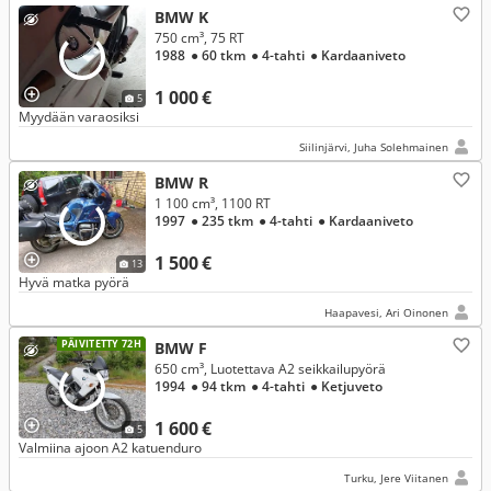
BMW K
750 cm³, 75 RT
1988
● 60 tkm
● 4-tahti
● Kardaaniveto
1 000 €
5
Myydään varaosiksi
Siilinjärvi, Juha Solehmainen
BMW R
1 100 cm³, 1100 RT
1997
● 235 tkm
● 4-tahti
● Kardaaniveto
1 500 €
13
Hyvä matka pyörä
Haapavesi, Ari Oinonen
PÄIVITETTY 72H
BMW F
650 cm³, Luotettava A2 seikkailupyörä
1994
● 94 tkm
● 4-tahti
● Ketjuveto
1 600 €
5
Valmiina ajoon A2 katuenduro
Turku, Jere Viitanen