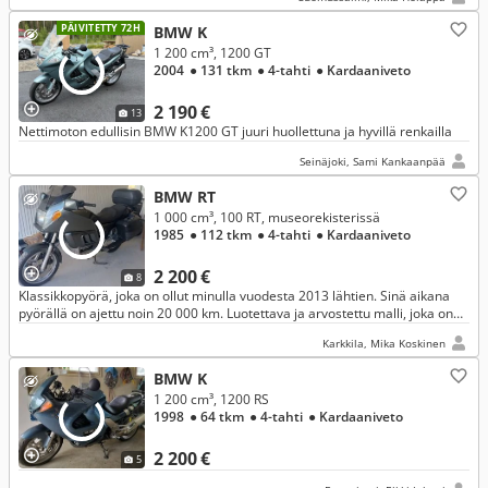
PÄIVITETTY 72H
BMW K
1 200 cm³, 1200 GT
2004
● 131 tkm
● 4-tahti
● Kardaaniveto
2 190 €
13
Nettimoton edullisin BMW K1200 GT juuri huollettuna ja hyvillä renkailla
Seinäjoki, Sami Kankaanpää
BMW RT
1 000 cm³, 100 RT, museorekisterissä
1985
● 112 tkm
● 4-tahti
● Kardaaniveto
2 200 €
8
Klassikkopyörä, joka on ollut minulla vuodesta 2013 lähtien. Sinä aikana
pyörällä on ajettu noin 20 000 km. Luotettava ja arvostettu malli, joka on
museorekisteröity vuonna 2016.
Karkkila, Mika Koskinen
BMW K
1 200 cm³, 1200 RS
1998
● 64 tkm
● 4-tahti
● Kardaaniveto
2 200 €
5