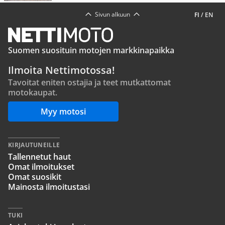
Sivun alkuun
FI
/
EN
Suomen suosituin motojen markkinapaikka
Ilmoita Nettimotossa!
Tavoitat eniten ostajia ja teet mutkattomat
motokaupat.
Myy motosi
KIRJAUTUNEILLE
Tallennetut haut
Omat ilmoitukset
Omat suosikit
Mainosta ilmoitustasi
TUKI