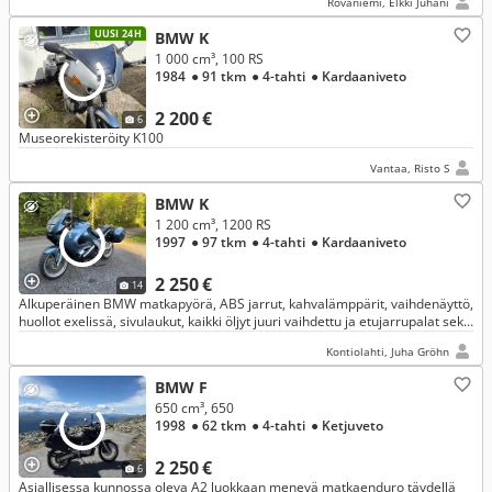
Rovaniemi, Elkki Juhani
UUSI 24H
BMW K
1 000 cm³, 100 RS
1984
● 91 tkm
● 4-tahti
● Kardaaniveto
2 200 €
6
Museorekisteröity K100
Vantaa, Risto S
BMW K
1 200 cm³, 1200 RS
1997
● 97 tkm
● 4-tahti
● Kardaaniveto
2 250 €
14
Alkuperäinen BMW matkapyörä, ABS jarrut, kahvalämppärit, vaihdenäyttö,
huollot exelissä, sivulaukut, kaikki öljyt juuri vaihdettu ja etujarrupalat sekä
penkki uusittu. Asennettu näyttö puhelimelle.
Kontiolahti, Juha Gröhn
BMW F
650 cm³, 650
1998
● 62 tkm
● 4-tahti
● Ketjuveto
2 250 €
6
Asiallisessa kunnossa oleva A2 luokkaan menevä matkaenduro täydellä