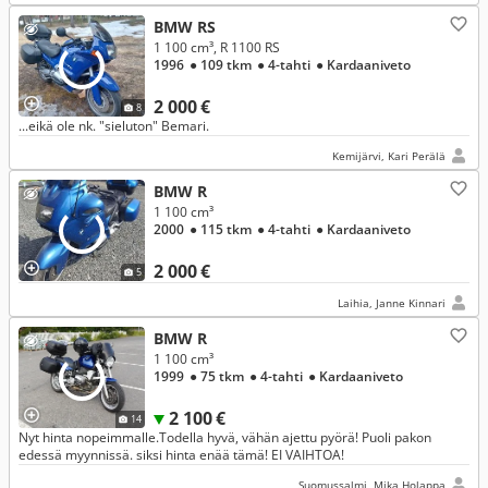
BMW RS
1 100 cm³, R 1100 RS
1996
● 109 tkm
● 4-tahti
● Kardaaniveto
2 000 €
8
...eikä ole nk. "sieluton" Bemari.
Kemijärvi, Kari Perälä
BMW R
1 100 cm³
2000
● 115 tkm
● 4-tahti
● Kardaaniveto
2 000 €
5
Laihia, Janne Kinnari
BMW R
1 100 cm³
1999
● 75 tkm
● 4-tahti
● Kardaaniveto
2 100 €
14
Nyt hinta nopeimmalle.Todella hyvä, vähän ajettu pyörä! Puoli pakon
edessä myynnissä. siksi hinta enää tämä! EI VAIHTOA!
Suomussalmi, Mika Holappa