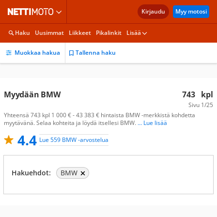
Kirjaudu
Myy motosi
Haku
Uusimmat
Liikkeet
Pikalinkit
Lisää
Muokkaa hakua
Tallenna haku
Myydään BMW
743
kpl
Sivu
1/25
Yhteensä 743 kpl 1 000 € - 43 383 € hintaista BMW -merkkistä kohdetta
myytävänä. Selaa kohteita ja löydä itsellesi BMW.
... Lue lisää
4.4
Lue 559 BMW -arvostelua
Hakuehdot:
BMW