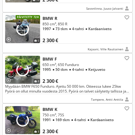
Savonlinna, Juuso Jalvanti
PÄIVITETTY 72H
BMW R
850 cm³, 850 R
1997
● 73 tkm
● 4-tahti
● Kardaaniveto
2 300 €
6
Kajaani, Ville Rautiainen
BMW F
650 cm³, 650 Funduro
1995
● 50 tkm
● 4-tahti
● Ketjuveto
2 300 €
8
Myydään BMW F650 Funduro. Ajettu 50 000 km. Otteessa lukee 25kw
Pyörä on ollut minulla vuodesta 2015. Pyörä on talvet säilytetty tallissa ja
ollut vähäisellä käytöllä, siksi myyn. Ei vaihtoa.
Tampere, Antti Anttila
BMW K
750 cm³, 75S
1991
● 169 tkm
● 4-tahti
● Kardaaniveto
2 300 €
8