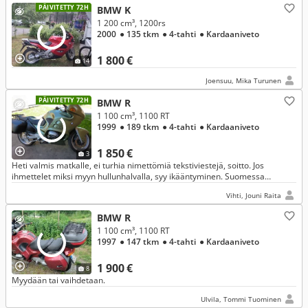
PÄIVITETTY 72H
BMW K
1 200 cm³, 1200rs
2000
● 135 tkm
● 4-tahti
● Kardaaniveto
1 800 €
14
Joensuu, Mika Turunen
PÄIVITETTY 72H
BMW R
1 100 cm³, 1100 RT
1999
● 189 tkm
● 4-tahti
● Kardaaniveto
1 850 €
3
Heti valmis matkalle, ei turhia nimettömiä tekstiviestejä, soitto. Jos
ihmettelet miksi myyn hullunhalvalla, syy ikääntyminen. Suomessa
ensirekisteröity, Bokseri joka ei pelkää pitkiä matkoja.
Vihti, Jouni Raita
BMW R
1 100 cm³, 1100 RT
1997
● 147 tkm
● 4-tahti
● Kardaaniveto
1 900 €
8
Myydään tai vaihdetaan.
Ulvila, Tommi Tuominen