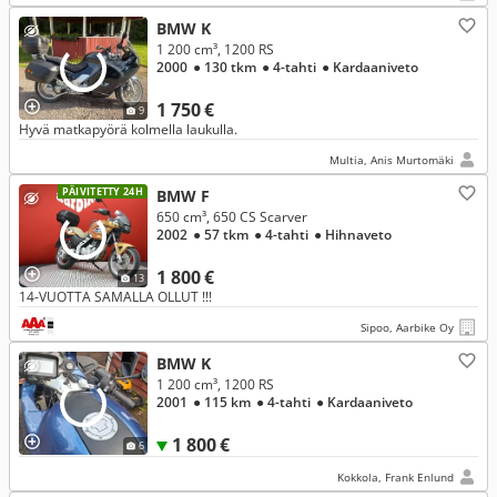
BMW K
1 200 cm³, 1200 RS
2000
● 130 tkm
● 4-tahti
● Kardaaniveto
1 750 €
9
Hyvä matkapyörä kolmella laukulla.
Multia, Anis Murtomäki
PÄIVITETTY 24H
BMW F
650 cm³, 650 CS Scarver
2002
● 57 tkm
● 4-tahti
● Hihnaveto
1 800 €
13
14-VUOTTA SAMALLA OLLUT !!!
Sipoo, Aarbike Oy
BMW K
1 200 cm³, 1200 RS
2001
● 115 km
● 4-tahti
● Kardaaniveto
1 800 €
6
Kokkola, Frank Enlund