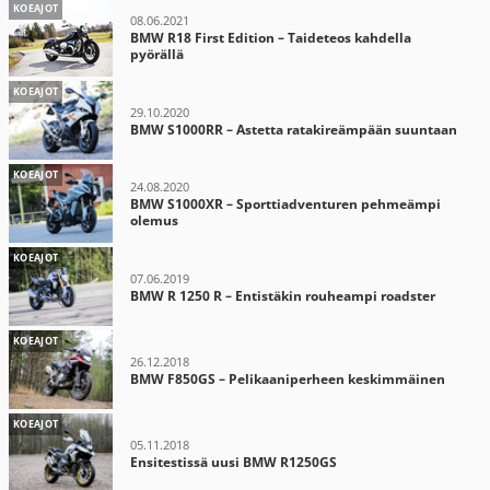
KOEAJOT
08.06.2021
BMW R18 First Edition – Taideteos kahdella
pyörällä
KOEAJOT
29.10.2020
BMW S1000RR – Astetta ratakireämpään suuntaan
KOEAJOT
24.08.2020
BMW S1000XR – Sporttiadventuren pehmeämpi
olemus
KOEAJOT
07.06.2019
BMW R 1250 R – Entistäkin rouheampi roadster
KOEAJOT
26.12.2018
BMW F850GS – Pelikaaniperheen keskimmäinen
KOEAJOT
05.11.2018
Ensitestissä uusi BMW R1250GS