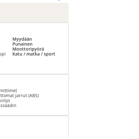
Myydään
Punainen
Moottoripyörä
ppi
Katu / matka / sport
mittimet
tomat jarrut (ABS)
istys
ssäädin