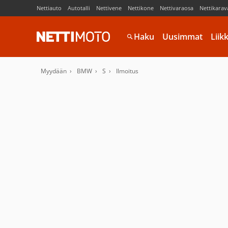
Nettiauto
Autotalli
Nettivene
Nettikone
Nettivaraosa
Nettikarav
Haku
Uusimmat
Liik
Myydään
BMW
S
Ilmoitus