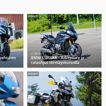
KOEAJOT
17.08.2017
venturen
BMW S1000XR – Adventure ja
rataohjus törmäyskurssilla
KOEAJOT