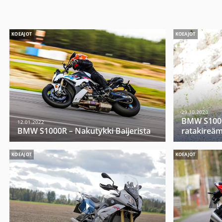
KOEAJOT
KOEAJOT
29.10.2020
BMW S1000
12.01.2022
BMW S1000R – Nakutykki Baijerista
ratakireä
KOEAJOT
KOEAJOT