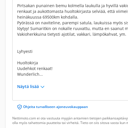
Pirtsakan punainen bemu kolmella laukulla ja hyvillä vaki
renkaat ja aukottomasta huoltokirjasta selviää, että viimei
heinäkuussa 69500km kohdalla.
Pyörässä on naviteline, parempi satula, laukuissa myös si
löytyy! Sumaritkin on nokalle ruuvattu, mutta en saanut 
Vakioherkkuina tietysti ajotilat, vakkari, lämpökahvat, ym.
Lyhyesti
Huoltokirja
Uudehkot renkaat!
Wunderlich...
Näytä lisää
Ohjeita turvalliseen ajoneuvokauppaan
Nettimoto.com ei ota vastuuta myyjän antamien tietojen paikkansapitävyy
olla myös tahattomia puutteita tai virheitä. Tieto on siis sitova vasta ku