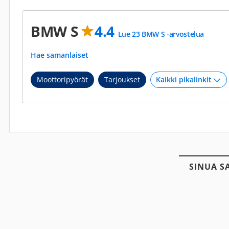
BMW S
4.4
Lue 23 BMW S -arvostelua
Hae samanlaiset
Moottoripyörät
Tarjoukset
SINUA S