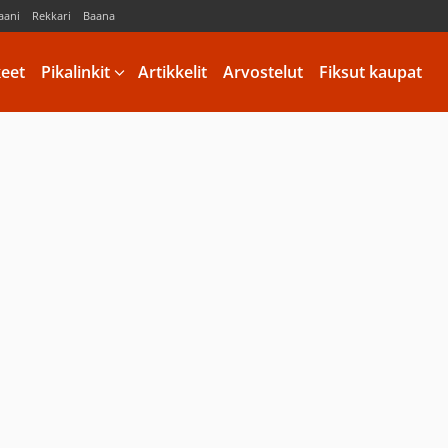
aani
Rekkari
Baana
keet
Pikalinkit
Artikkelit
Arvostelut
Fiksut kaupat