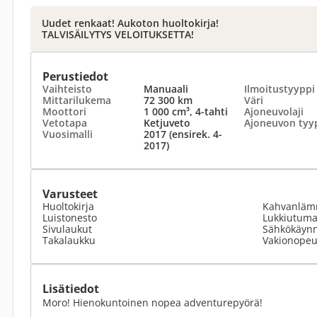
Uudet renkaat! Aukoton huoltokirja!
TALVISÄILYTYS VELOITUKSETTA!
Perustiedot
Vaihteisto
Manuaali
Ilmoitustyyppi
Mittarilukema
72 300 km
Väri
Moottori
1 000 cm³, 4-tahti
Ajoneuvolaji
Vetotapa
Ketjuveto
Ajoneuvon tyy
Vuosimalli
2017 (ensirek. 4-
2017)
Varusteet
Huoltokirja
Kahvanläm
Luistonesto
Lukkiutumat
Sivulaukut
Sähkökäynn
Takalaukku
Vakionopeu
Lisätiedot
Moro! Hienokuntoinen nopea adventurepyörä!