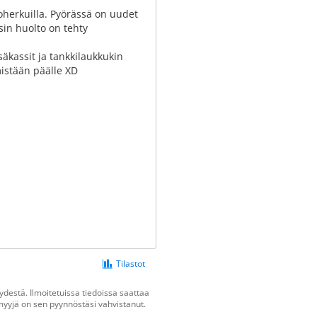
oherkuilla. Pyörässä on uudet
sin huolto on tehty
säkassit ja tankkilaukkukin
mistään päälle XD
Tilastot
destä. Ilmoitetuissa tiedoissa saattaa
n myyjä on sen pyynnöstäsi vahvistanut.