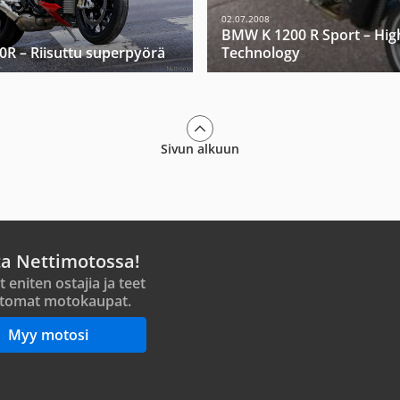
02.07.2008
BMW K 1200 R Sport – Hig
R – Riisuttu superpyörä
Technology
Sivun alkuun
ta Nettimotossa!
t eniten ostajia ja teet
tomat motokaupat.
Myy motosi