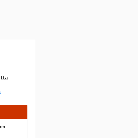
tta
S
ten