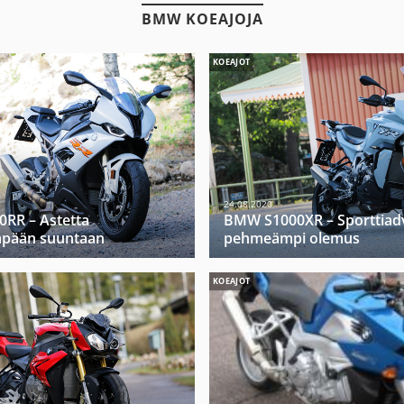
BMW KOEAJOJA
KOEAJOT
24.08.2020
RR – Astetta
BMW S1000XR – Sporttiad
mpään suuntaan
pehmeämpi olemus
KOEAJOT