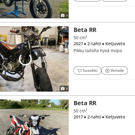
9
Beta RR
50 cm³
2027
● 2-tahti
● Ketjuveto
Pikku laitolla hyvä mopo
Suosikki
Vertaile
4
Beta RR
50 cm³
2017
● 2-tahti
● Ketjuveto