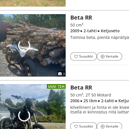
Beta RR
50 cm³
2009
● 2-tahti
● Ketjuveto
Toimiva beta, pientä näpräily
Suosikki
Vertaile
3
Beta RR
UUSI 72H
50 cm³, 2T 50 Motard
2006
● 25 tkm
● 2-tahti
● Ketj
kilvellinen! ja hinta ei ole ki
itsellä ei kiinnostus riitä laitt
Suosikki
Vertaile