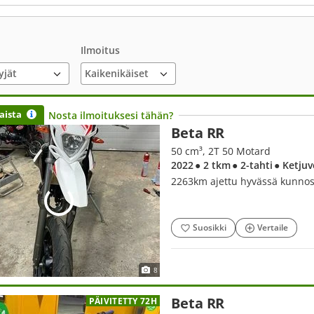
Ilmoitus
yjät
aista
Nosta ilmoituksesi tähän?
Beta RR
50 cm³, 2T 50 Motard
2022
● 2 tkm
● 2-tahti
● Ketjuv
2263km ajettu hyvässä kunnos
Suosikki
Vertaile
8
Beta RR
PÄIVITETTY 72H