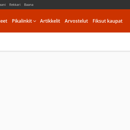
aani
Rekkari
Baana
keet
Pikalinkit
Artikkelit
Arvostelut
Fiksut kaupat