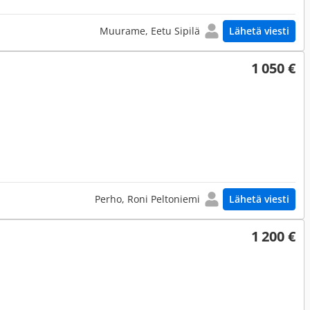
Muurame, Eetu Sipilä
Lähetä viesti
1 050 €
Perho, Roni Peltoniemi
Lähetä viesti
1 200 €