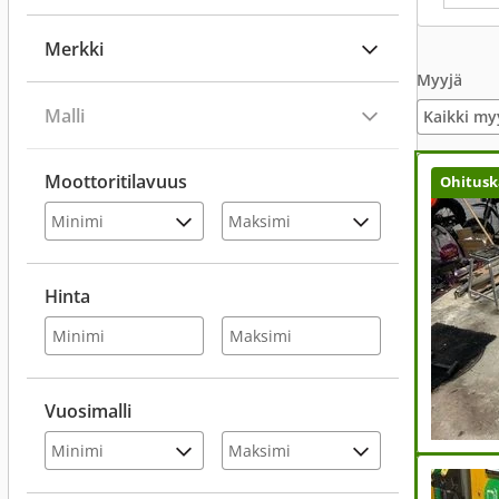
Merkki
Myyjä
Malli
Kaikki my
Moottoritilavuus
Ohitusk
Hinta
Vuosimalli