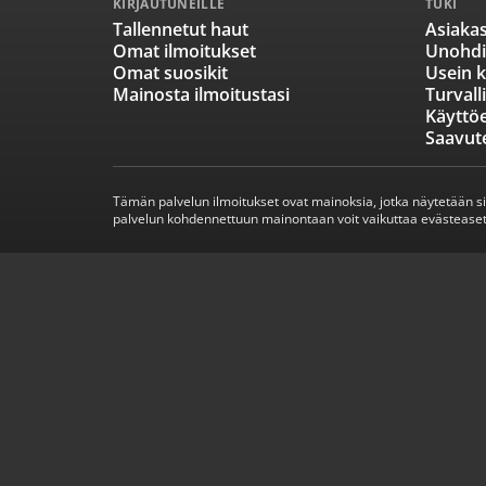
KIRJAUTUNEILLE
TUKI
Tallennetut haut
Asiakas
Omat ilmoitukset
Unohdi
Omat suosikit
Usein k
Mainosta ilmoitustasi
Turvall
Käyttö
Saavut
Tämän palvelun ilmoitukset ovat mainoksia, jotka näytetään s
palvelun kohdennettuun mainontaan voit vaikuttaa evästeaset