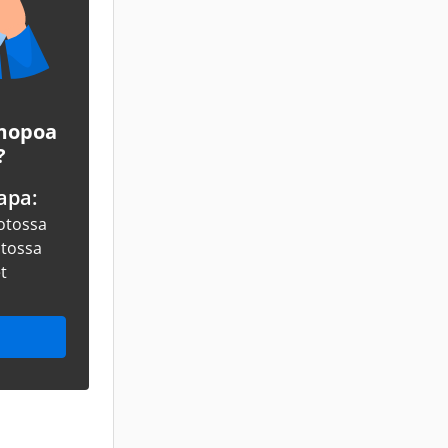
 mopoa
?
apa:
otossa
otossa
et