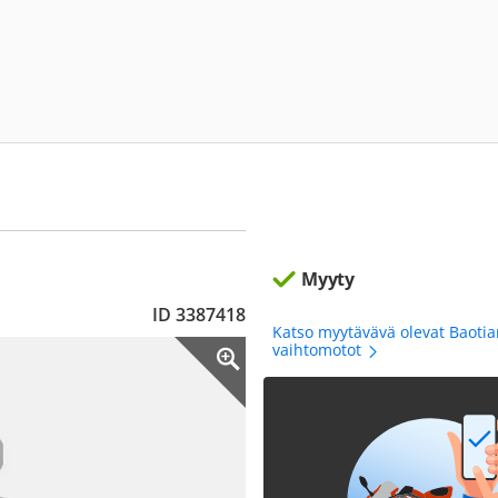
Myyty
ID 3387418
Katso myytävävä olevat Baoti
vaihtomotot