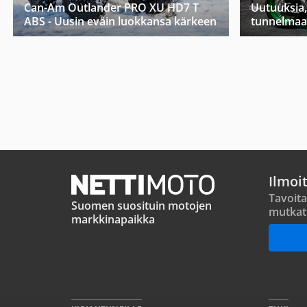
Can-Am Outlander PRO XU HD7 T
Uutuuksia,
ABS - Uusin eväin luokkansa kärkeen
tunnelmaa
Ilmoi
Tavoita
Suomen suosituin motojen
mutkat
markkinapaikka