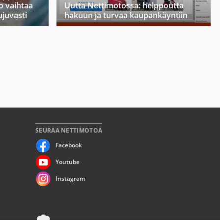
o vaihtaa
Uutta Nettimotossa: helppoutta
ujuvasti
hakuun ja turvaa kaupankäyntiin
SEURAA NETTIMOTOA
Facebook
Youtube
Instagram