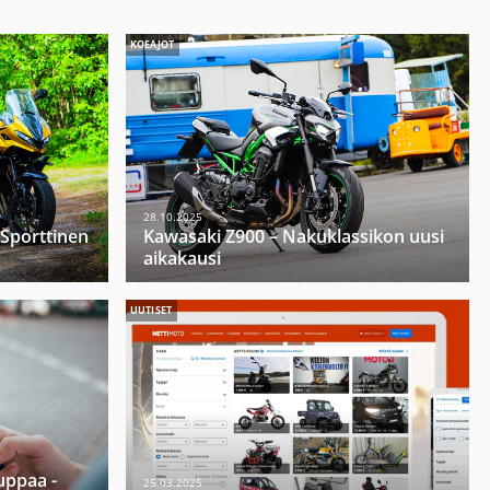
KOEAJOT
28.10.2025
 Sporttinen
Kawasaki Z900 – Nakuklassikon uusi
aikakausi
UUTISET
ppaa -
25.03.2025