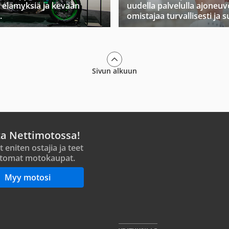
 elämyksiä ja kevään
uudella palvelulla ajoneuv
.
omistajaa turvallisesti ja s
Sivun alkuun
ta Nettimotossa!
t eniten ostajia ja teet
tomat motokaupat.
Myy motosi