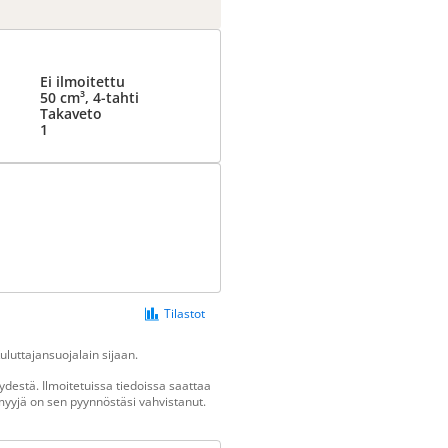
Ei ilmoitettu
50 cm³, 4-tahti
Takaveto
1
Tilastot
luttajansuojalain sijaan.
destä. Ilmoitetuissa tiedoissa saattaa
n myyjä on sen pyynnöstäsi vahvistanut.