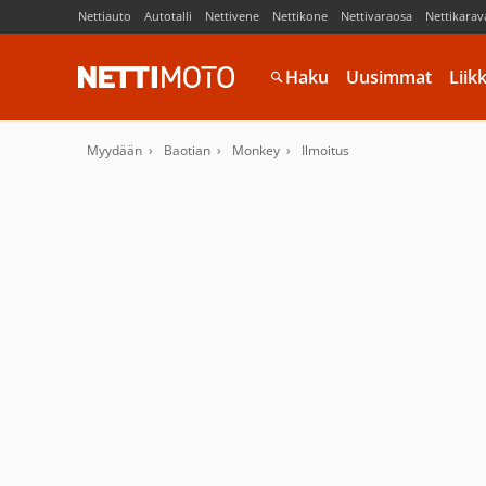
Nettiauto
Autotalli
Nettivene
Nettikone
Nettivaraosa
Nettikarav
Haku
Uusimmat
Liik
Myydään
Baotian
Monkey
Ilmoitus