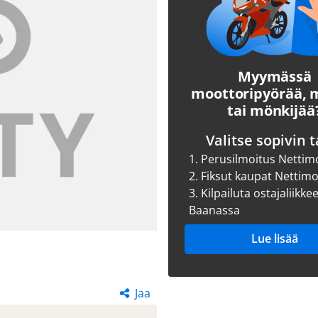
Myymässä
moottoripyörää,
tai mönkijää
Valitse sopivin t
1.
Perusilmoitus Nettim
2.
Fiksut kaupat Nettim
3.
Kilpailuta ostajaliikke
Baanassa
Lue lisää
Jaa