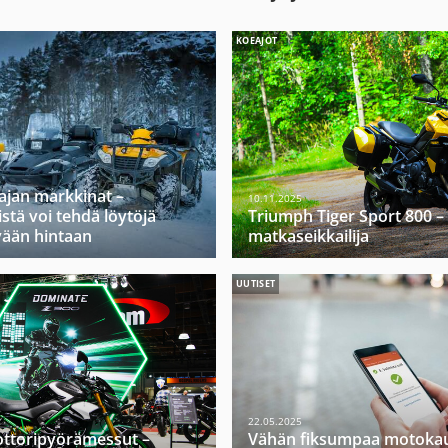
KOEAJOT
ajan markkinat –
10.11.2025
stä voi tehdä löytöjä
Triumph Tiger Sport 800 –
vään hintaan
matkaseikkailija
UUTISET
22.05.2025
ttoripyörämessut –
Vähän fiksumpaa motokau