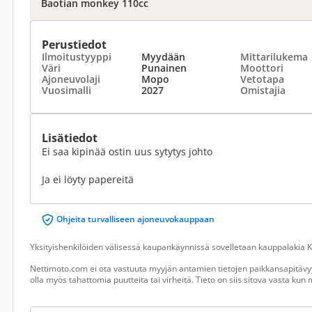
Baotian monkey 110cc
Perustiedot
Ilmoitustyyppi
Myydään
Mittarilukema
Väri
Punainen
Moottori
Ajoneuvolaji
Mopo
Vetotapa
Vuosimalli
2027
Omistajia
Lisätiedot
Ei saa kipinää ostin uus sytytys johto
Ja ei löyty papereitä
Ohjeita turvalliseen ajoneuvokauppaan
Yksityishenkilöiden välisessä kaupankäynnissä sovelletaan kauppalakia Ku
Nettimoto.com ei ota vastuuta myyjän antamien tietojen paikkansapitävyy
olla myös tahattomia puutteita tai virheitä. Tieto on siis sitova vasta ku