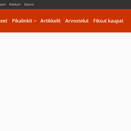
aani
Rekkari
Baana
keet
Pikalinkit
Artikkelit
Arvostelut
Fiksut kaupat