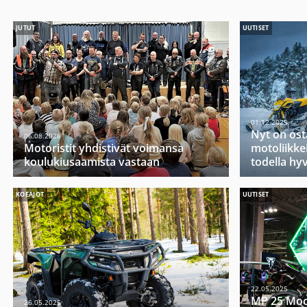
JUTUT
UUTISET
01.12.2025
Nyt on ost
06.08.2026
Motoristit yhdistivät voimansa
motoliikkei
koulukiusaamista vastaan
todella hy
KOEAJOT
UUTISET
22.05.2025
MP 25 Moo
26.05.2025