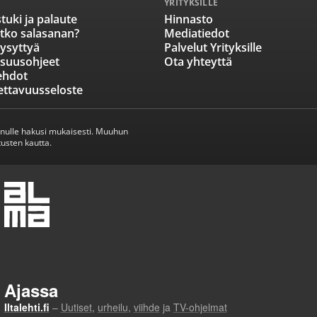
YRITYKSILLE
tuki ja palaute
Hinnasto
tko salasanan?
Mediatiedot
ysyttyä
Palvelut Yrityksille
isuusohjeet
Ota yhteyttä
ehdot
ettavuusseloste
inulle hakusi mukaisesti. Muuhun
usten kautta.