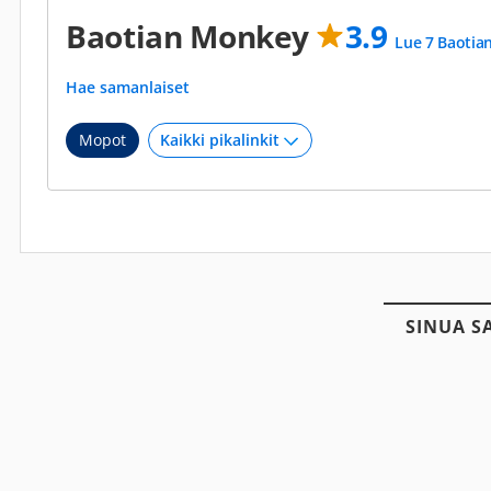
Baotian Monkey
3.9
Lue 7 Baotia
Hae samanlaiset
Mopot
SINUA S