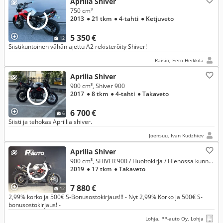
Aprilia Shiver
750 cm³
2013
● 21 tkm
● 4-tahti
● Ketjuveto
5 350 €
12
Siistikuntoinen vähän ajettu A2 rekisteröity Shiver!
Raisio, Eero Heikkilä
Aprilia Shiver
900 cm³, Shiver 900
2017
● 8 tkm
● 4-tahti
● Takaveto
6 700 €
6
Siisti ja tehokas Aprillia shiver.
Joensuu, Ivan Kudzhiev
Aprilia Shiver
900 cm³, SHIVER 900 / Huoltokirja / Hienossa kunnossa
2019
● 17 tkm
● Takaveto
7 880 €
12
2,99% korko ja 500€ S-Bonusostokirjaus!!! - Nyt 2,99% Korko ja 500€ S-
bonusostokirjaus! -
Lohja, PP-auto Oy, Lohja