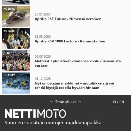
KOEAJOT
20.07.2007
Aprilia RST Futura - Nimensä veroinen
KOEAJOT
31.08.2006
Aprilia RSV 1000 Factory - Italian stallion
JUTUT
06.08.2026
Motoristit yhdistivät voimansa koulukiusaamista
vastaan
UUTISET
01.12.2025
Nyt on ostajan markkinat – motoliikkeistä voi
tehdä löytöjä todella hyvään hintaan
Sivun alkuun
FI
/
EN
Suomen suosituin motojen markkinapaikka