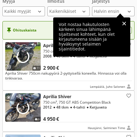
Myyjä
Ilmoitus
Järjestys
Kaikki myyjät
Voit nostaa hakutulosten
kärkeen sinua lähimpänä
Ohituskaista
Nosta ilmoituksesi tähän?
sijaitsevat kohteet, kun olet
kirjautuneena sisään ja
hyväksynyt selaimen
Aprilia Shiver
sijaintitiedot.
750 cm³
2008
● 40 tkm
● 4-tahti
● Ketjuveto
2 900 €
11
Aprilia Shiver 750cm nakupyörä 2-pyttyisellä koneella. Hinnassa voi olla
tinkivaraa.
Lempäälä, Juho Salonen
Aprilia Shiver
750 cm³, 750 GT ABS Competition Black
2012
● 48 tkm
● 4-tahti
● Ketjuveto
4 950 €
6
Hausjärvi, Salminen Timo