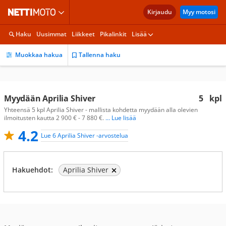
Kirjaudu
Myy motosi
Haku
Uusimmat
Liikkeet
Pikalinkit
Lisää
Muokkaa hakua
Tallenna haku
Myydään Aprilia Shiver
5
kpl
Yhteensä 5 kpl Aprilia Shiver - mallista kohdetta myydään alla olevien
ilmoitusten kautta 2 900 € - 7 880 €.
... Lue lisää
4.2
Lue 6 Aprilia Shiver -arvostelua
Hakuehdot:
Aprilia Shiver