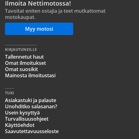
Ilmoita Nettimotossa!
Tavoitat eniten ostajia ja teet mutkattomat
motokaupat.
Myy motosi
KIRJAUTUNEILLE
Tallennetut haut
Omat ilmoitukset
Omat suosikit
Mainosta ilmoitustasi
TUKI
Asiakastuki ja palaute
Unohditko salasanan?
Usein kysyttyä
Turvallisuusohjeet
Käyttöehdot
Saavutettavuusseloste