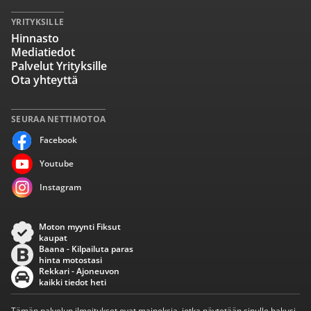
YRITYKSILLE
Hinnasto
Mediatiedot
Palvelut Yrityksille
Ota yhteyttä
SEURAA NETTIMOTOA
Facebook
Youtube
Instagram
Moton myynti Fiksut
kaupat
Baana - Kilpailuta paras
hinta motostasi
Rekkari - Ajoneuvon
kaikki tiedot heti
Tämän palvelun ilmoitukset ovat mainoksia, jotka näytetään sinulle hakusi