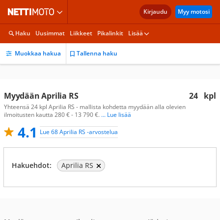
Kirjaudu
Myy motosi
Haku
Uusimmat
Liikkeet
Pikalinkit
Lisää
Muokkaa hakua
Tallenna haku
Myydään Aprilia RS
24
kpl
Yhteensä 24 kpl Aprilia RS - mallista kohdetta myydään alla olevien
ilmoitusten kautta 280 € - 13 790 €.
... Lue lisää
4.1
Lue 68 Aprilia RS -arvostelua
Hakuehdot:
Aprilia RS