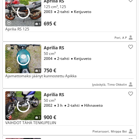
Aprilia RS
125 cm³, 125
2003
● 2-tahti
● Ketjuveto
695 €
4
Aprilia RS 125
Pori, A P
Aprilia RS
50 cm³
2004
● 2-tahti
● Ketjuveto
750 €
6
Ajamattomaksi jäänyt kunnostettu Apikka
Jyväskylä, Timo Okkolin
Aprilia RS
50 cm³
2002
● 3 h
● 2-tahti
● Hihnaveto
900 €
5
VAIHDOT TÄHÄ TENKUPELIIN
Pietarsaari, Mirppa Boi