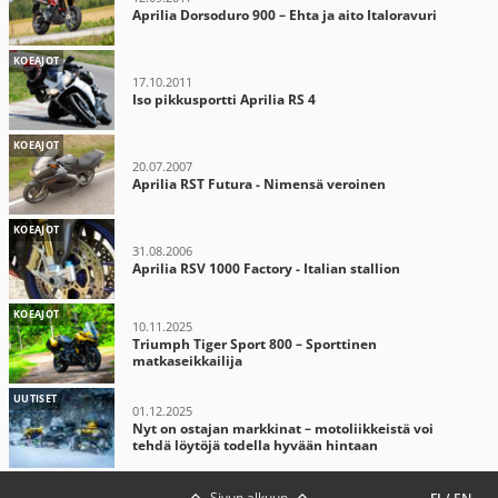
Aprilia Dorsoduro 900 – Ehta ja aito Italoravuri
KOEAJOT
17.10.2011
Iso pikkusportti Aprilia RS 4
KOEAJOT
20.07.2007
Aprilia RST Futura - Nimensä veroinen
KOEAJOT
31.08.2006
Aprilia RSV 1000 Factory - Italian stallion
KOEAJOT
10.11.2025
Triumph Tiger Sport 800 – Sporttinen
matkaseikkailija
UUTISET
01.12.2025
Nyt on ostajan markkinat – motoliikkeistä voi
tehdä löytöjä todella hyvään hintaan
Sivun alkuun