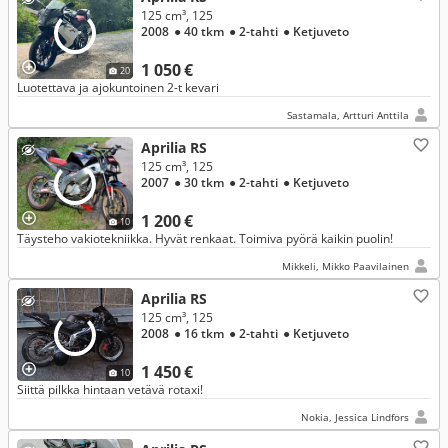
125 cm³, 125
2008
● 40 tkm
● 2-tahti
● Ketjuveto
1 050 €
20
Luotettava ja ajokuntoinen 2-t kevari
Sastamala, Artturi Anttila
Aprilia RS
125 cm³, 125
2007
● 30 tkm
● 2-tahti
● Ketjuveto
1 200 €
10
Täysteho vakiotekniikka. Hyvät renkaat. Toimiva pyörä kaikin puolin!
Mikkeli, Mikko Paavilainen
Aprilia RS
125 cm³, 125
2008
● 16 tkm
● 2-tahti
● Ketjuveto
1 450 €
10
Siittä pilkka hintaan vetävä rotaxi!
Nokia, Jessica Lindfors