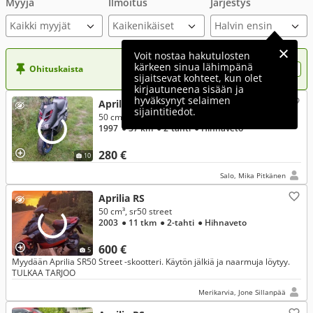
Myyjä
Ilmoitus
Järjestys
Kaikki myyjät
Voit nostaa hakutulosten
kärkeen sinua lähimpänä
Ohituskaista
Nosta ilmoituksesi tähän?
sijaitsevat kohteet, kun olet
kirjautuneena sisään ja
hyväksynyt selaimen
Aprilia RS
sijaintitiedot.
50 cm³, 50
1997
● 37 km
● 2-tahti
● Hihnaveto
280 €
10
Salo, Mika Pitkänen
Aprilia RS
50 cm³, sr50 street
2003
● 11 tkm
● 2-tahti
● Hihnaveto
600 €
5
Myydään Aprilia SR50 Street -skootteri. Käytön jälkiä ja naarmuja löytyy.
TULKAA TARJOO
Merikarvia, Jone Sillanpää