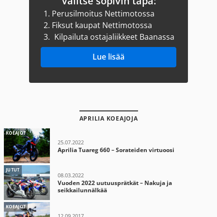
Valitse sopivin tapa:
1.
Perusilmoitus Nettimotossa
2.
Fiksut kaupat Nettimotossa
3.
Kilpailuta ostajaliikkeet Baanassa
Lue lisää
APRILIA KOEAJOJA
KOEAJOT
25.07.2022
Aprilia Tuareg 660 – Sorateiden virtuoosi
JUTUT
08.03.2022
Vuoden 2022 uutuusprätkät – Nakuja ja
seikkailunnälkää
KOEAJOT
12.09.2017