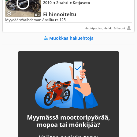
2010
● 2-tahti
● Ketjuveto
Ei hinnoiteltu
2
Myydään/Vaihdetaan Aprillia rs 125
Haukipudas, Heikki Eriksoni
Muokkaa hakuehtoja
Myymässä moottoripyörää,
mopoa tai mönkijää?