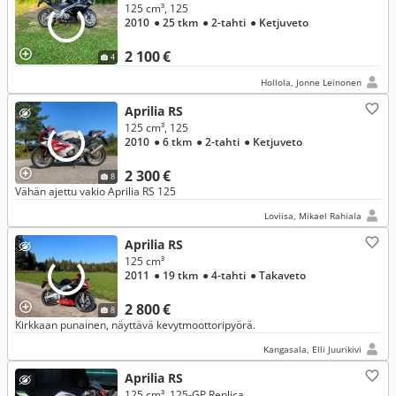
125 cm³, 125
2010
● 25 tkm
● 2-tahti
● Ketjuveto
2 100 €
4
Hollola, Jonne Leinonen
Aprilia RS
125 cm³, 125
2010
● 6 tkm
● 2-tahti
● Ketjuveto
2 300 €
8
Vähän ajettu vakio Aprilia RS 125
Loviisa, Mikael Rahiala
Aprilia RS
125 cm³
2011
● 19 tkm
● 4-tahti
● Takaveto
2 800 €
8
Kirkkaan punainen, näyttävä kevytmoottoripyörä.
Kangasala, Elli Juurikivi
Aprilia RS
125 cm³, 125-GP Replica