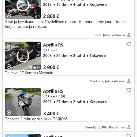
2018
● 16 tkm
● 4-tahti
● Ketjuveto
2 800 €
3
Siisti ja hyväkuntoinen. Täydellinen moottoriremontti tehty juuri. Uuudet
ketjut ,rattaat ja renkaat.
Espoo, Jukka Vallineva
Aprilia RS
125 cm³
2003
● 26 tkm
● 2-tahti
● Takaveto
2 900 €
14
Toimiva 2T Kemmu Myyntiin
Mäntsälä, Julius Ahlgren
Aprilia RS
125 cm³, 125
2006
● 27 tkm
● 2-tahti
● Ketjuveto
3 400 €
Tehokas 2 tahti aprilia piikki TARJOA!
Nurmijärvi, Riku Rautiainen