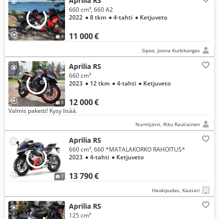
Aprilia RS
660 cm³, 660 A2
2022
● 8 tkm
● 4-tahti
● Ketjuveto
11 000 €
4
Sipoo, Joona Kurkikangas
Aprilia RS
660 cm³
2023
● 12 tkm
● 4-tahti
● Ketjuveto
12 000 €
8
Valmis paketti! Kysy lisää.
Nurmijärvi, Riku Rautiainen
Aprilia RS
660 cm³, 660 *MATALAKORKO RAHOITUS*
2023
● 4-tahti
● Ketjuveto
13 790 €
7
Haukipudas, Kaasari
Aprilia RS
125 cm³