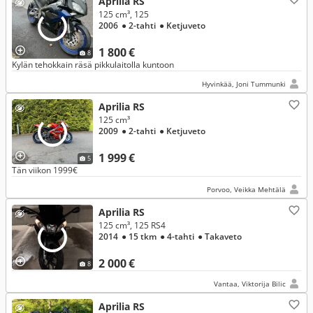
Aprilia RS
125 cm³, 125
2006
● 2-tahti
● Ketjuveto
1 800 €
8
Kylän tehokkain räsä pikkulaitolla kuntoon
Hyvinkää, Joni Tummunki
Aprilia RS
125 cm³
2009
● 2-tahti
● Ketjuveto
1 999 €
5
Tän viikon 1999€
Porvoo, Veikka Mehtälä
Aprilia RS
125 cm³, 125 RS4
2014
● 15 tkm
● 4-tahti
● Takaveto
2 000 €
8
Vantaa, Viktorija Bilic
Aprilia RS