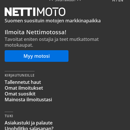
FI
/
EN
Suomen suosituin motojen markkinapaikka
Ilmoita Nettimotossa!
Tavoitat eniten ostajia ja teet mutkattomat
motokaupat.
Myy motosi
KIRJAUTUNEILLE
Tallennetut haut
Omat ilmoitukset
Omat suosikit
Mainosta ilmoitustasi
TUKI
Asiakastuki ja palaute
Unohditko salasanan?