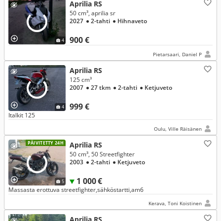
Aprilia RS
50 cm³, aprilia sr
2027
● 2-tahti
● Hihnaveto
900 €
4
Pietarsaari, Daniel P
Aprilia RS
125 cm³
2007
● 27 tkm
● 2-tahti
● Ketjuveto
999 €
4
Italkit 125
Oulu, Ville Räisänen
PÄIVITETTY 24H
Aprilia RS
50 cm³, 50 Streetfighter
2003
● 2-tahti
● Ketjuveto
1 000 €
5
Massasta erottuva streetfighter,sähköstartti,am6
Kerava, Toni Koistinen
Aprilia RS