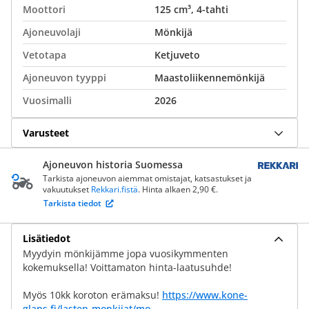
Moottori
125 cm³, 4-tahti
Ajoneuvolaji
Mönkijä
Vetotapa
Ketjuveto
Ajoneuvon tyyppi
Maastoliikennemönkijä
Vuosimalli
2026
Varusteet
Ajoneuvon historia Suomessa
Tarkista ajoneuvon aiemmat omistajat, katsastukset ja
vakuutukset
Rekkari.fistä
. Hinta alkaen 2,90 €.
Tarkista tiedot
Lisätiedot
Myydyin mönkijämme jopa vuosikymmenten
kokemuksella! Voittamaton hinta-laatusuhde!
Myös 10kk koroton erämaksu!
https://www.kone-
glans.fi/lasten-monkijat/mo...