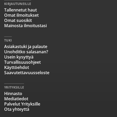
KIRJAUTUNEILLE
Tallennetut haut
Omat ilmoitukset
Omat suosikit
Mainosta ilmoitustasi
TUKI
Asiakastuki ja palaute
Unohditko salasanan?
Usein kysyttyä
Turvallisuusohjeet
Käyttöehdot
Saavutettavuusseloste
YRITYKSILLE
Hinnasto
Mediatiedot
Palvelut Yrityksille
Ota yhteyttä