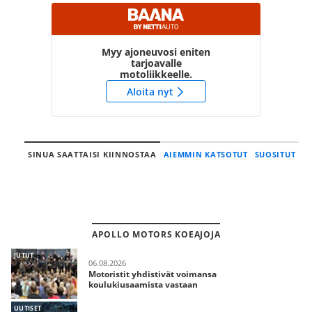
Myy ajoneuvosi eniten
tarjoavalle
motoliikkeelle.
Aloita nyt
SINUA SAATTAISI KIINNOSTAA
AIEMMIN KATSOTUT
SUOSITUT
APOLLO MOTORS KOEAJOJA
JUTUT
06.08.2026
Motoristit yhdistivät voimansa
koulukiusaamista vastaan
UUTISET