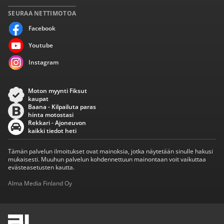
SEURAA NETTIMOTOA
Facebook
Youtube
Instagram
Moton myynti Fiksut
kaupat
Baana - Kilpailuta paras
hinta motostasi
Rekkari - Ajoneuvon
kaikki tiedot heti
Tämän palvelun ilmoitukset ovat mainoksia, jotka näytetään sinulle hakusi
mukaisesti. Muuhun palvelun kohdennettuun mainontaan voit vaikuttaa
evästeasetusten kautta.
Alma Media Finland Oy