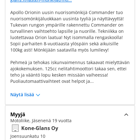
Apollo Orionin uusin nuorisomönkijä Commander tuo
nuorisomönkijäluokkaan uusinta tyyliä ja näyttävyyttä!
Tukevan rungon ympärille rakennettu Commander on
turvallinen vaihtoehto lapsille ja nuorille. Tekniikka on
luotettavaa Orion laatua! Nyt isommalla rengaskoolla!
Sopii parhaiten 8-vuotiaasta ylöspäin sekä aikuisille
100kg asti! Mönkijään saatavilla myös lumilevy!
Pehmeä ja tehokas iskunvaimennus takaavat mielyttävän
ajokokemuksen. 125cc nelitahtimoottori takaa sen, ettei
teho ja vääntö lopu kesken missään vaiheessa!
Puoliautomaattivaihteet ovat helpot ja...
Näytä lisää
Myyjä
Motoliike, Jäsenenä 19 vuotta
Kone-Glans Oy
Joensuunkatu 10