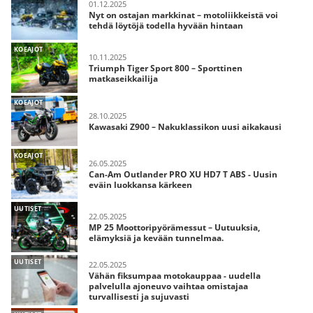
01.12.2025
Nyt on ostajan markkinat – motoliikkeistä voi
tehdä löytöjä todella hyvään hintaan
KOEAJOT
10.11.2025
Triumph Tiger Sport 800 – Sporttinen
matkaseikkailija
KOEAJOT
28.10.2025
Kawasaki Z900 – Nakuklassikon uusi aikakausi
KOEAJOT
26.05.2025
Can-Am Outlander PRO XU HD7 T ABS - Uusin
eväin luokkansa kärkeen
UUTISET
22.05.2025
MP 25 Moottoripyörämessut – Uutuuksia,
elämyksiä ja kevään tunnelmaa.
UUTISET
22.05.2025
Vähän fiksumpaa motokauppaa - uudella
palvelulla ajoneuvo vaihtaa omistajaa
turvallisesti ja sujuvasti