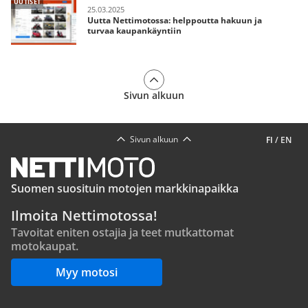
UUTISET
25.03.2025
Uutta Nettimotossa: helppoutta hakuun ja
turvaa kaupankäyntiin
Sivun alkuun
Sivun alkuun
FI
/
EN
Suomen suosituin motojen markkinapaikka
Ilmoita Nettimotossa!
Tavoitat eniten ostajia ja teet mutkattomat
motokaupat.
Myy motosi