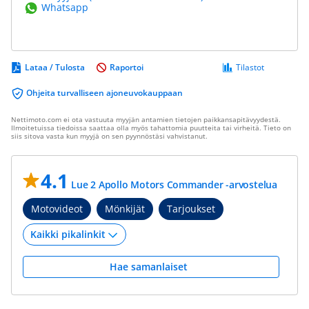
Whatsapp
Lataa / Tulosta
Raportoi
Tilastot
Ohjeita turvalliseen ajoneuvokauppaan
Nettimoto.com ei ota vastuuta myyjän antamien tietojen paikkansapitävyydestä.
Ilmoitetuissa tiedoissa saattaa olla myös tahattomia puutteita tai virheitä. Tieto on
siis sitova vasta kun myyjä on sen pyynnöstäsi vahvistanut.
4.1
Lue 2 Apollo Motors Commander -arvostelua
Motovideot
Mönkijät
Tarjoukset
Hae samanlaiset