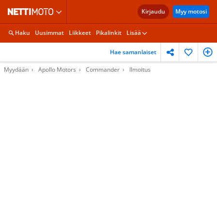
Kirjaudu
Myy motosi
Haku
Uusimmat
Liikkeet
Pikalinkit
Lisää
Hae samanlaiset
Myydään
Apollo Motors
Commander
Ilmoitus