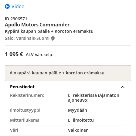
Video
ID 2306571
Apollo Motors Commander
Kypärä kaupan päälle + Koroton erämaksu
Salo, Varsinais-Suomi
1 095 €
ALV väh.kelp.
Ajokypärä kaupan päälle + koroton erämaksu!
Perustiedot
Rekisterinumero
Ei rekisterissä (Ajamaton
ajoneuvo)
Ilmoitustyyppi
Myydään
Mittarilukema
Ei ilmoitettu
Väri
Valkoinen