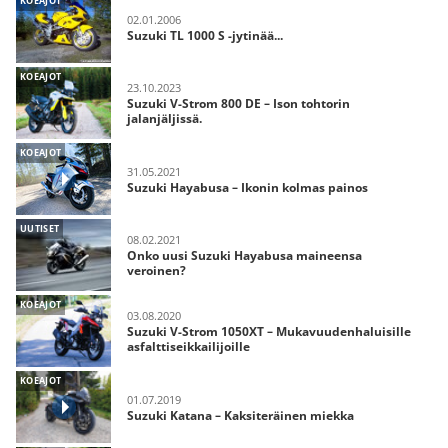
KOEAJOT
02.01.2006
Suzuki TL 1000 S -jytinää...
KOEAJOT
23.10.2023
Suzuki V-Strom 800 DE – Ison tohtorin
jalanjäljissä.
KOEAJOT
31.05.2021
Suzuki Hayabusa – Ikonin kolmas painos
UUTISET
08.02.2021
Onko uusi Suzuki Hayabusa maineensa
veroinen?
KOEAJOT
03.08.2020
Suzuki V-Strom 1050XT – Mukavuudenhaluisille
asfalttiseikkailijoille
KOEAJOT
01.07.2019
Suzuki Katana – Kaksiteräinen miekka