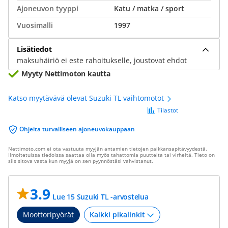
Ajoneuvon tyyppi
Katu / matka / sport
Vuosimalli
1997
Lisätiedot
maksuhäiriö ei este rahoitukselle, joustovat ehdot
Myyty Nettimoton kautta
Katso myytävävä olevat Suzuki TL vaihtomotot
Tilastot
Ohjeita turvalliseen ajoneuvokauppaan
Nettimoto.com ei ota vastuuta myyjän antamien tietojen paikkansapitävyydestä.
Ilmoitetuissa tiedoissa saattaa olla myös tahattomia puutteita tai virheitä. Tieto on
siis sitova vasta kun myyjä on sen pyynnöstäsi vahvistanut.
3.9
Lue 15 Suzuki TL -arvostelua
Moottoripyörät