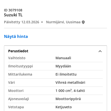
ID 3079108
Suzuki TL
Päivitetty 12.03.2026
Nurmijärvi, Uusimaa
Näytä hinta
Perustiedot
Vaihteisto
Manuaali
Ilmoitustyyppi
Myydään
Mittarilukema
Ei ilmoitettu
Väri
Vihreä metalliväri
Moottori
1 000 cm³, 4-tahti
Ajoneuvolaji
Moottoripyörä
Vetotapa
Ketjuveto