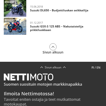
KOEAJOT
15.06.2018
Suzuki DL650 – Budjettiluokan seikkailija
KOEAJOT
01.12.2017
Suzuki GSX-S 125 ABS – Nakutaistelija
piikkiluokkaan
Sivun alkuun
Sivun alkuun
FI
/
EN
Suomen suosituin motojen markkinapaikka
Ilmoita Nettimotossa!
Tavoitat eniten ostajia ja teet mutkattomat
motokaupat.