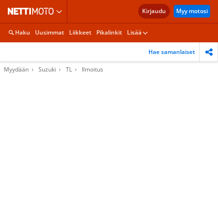
Kirjaudu
Myy motosi
Haku
Uusimmat
Liikkeet
Pikalinkit
Lisää
Hae samanlaiset
Myydään
Suzuki
TL
Ilmoitus