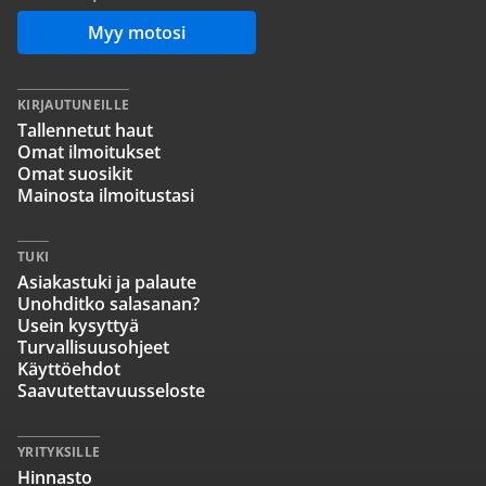
Myy motosi
KIRJAUTUNEILLE
Tallennetut haut
Omat ilmoitukset
Omat suosikit
Mainosta ilmoitustasi
TUKI
Asiakastuki ja palaute
Unohditko salasanan?
Usein kysyttyä
Turvallisuusohjeet
Käyttöehdot
Saavutettavuusseloste
YRITYKSILLE
Hinnasto